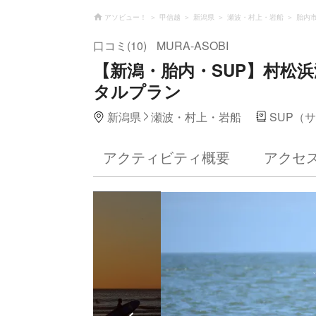
アソビュー！
甲信越
新潟県
瀬波・村上・岩船
胎内
口コミ(10)
MURA-ASOBI
【新潟・胎内・SUP】村松浜
タルプラン
新潟県
瀬波・村上・岩船
SUP（
アクティビティ概要
アクセ