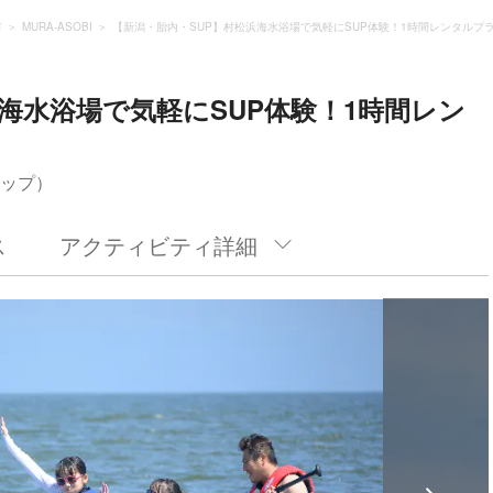
市
MURA-ASOBI
【新潟・胎内・SUP】村松浜海水浴場で気軽にSUP体験！1時間レンタルプ
海水浴場で気軽にSUP体験！1時間レン
サップ）
ス
アクティビティ詳細