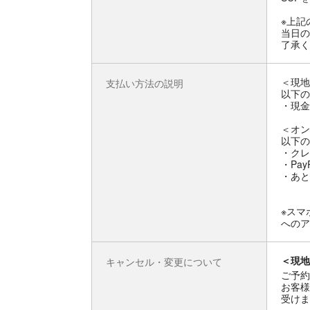
※上記
当日の
了承く
＜現地
支払い方法の説明
以下の
・現金
＜オン
以下の
・クレ
・Pay
・あと
※スマ
へのア
＜現地
キャンセル・変更について
ご予約
お客様
受けま