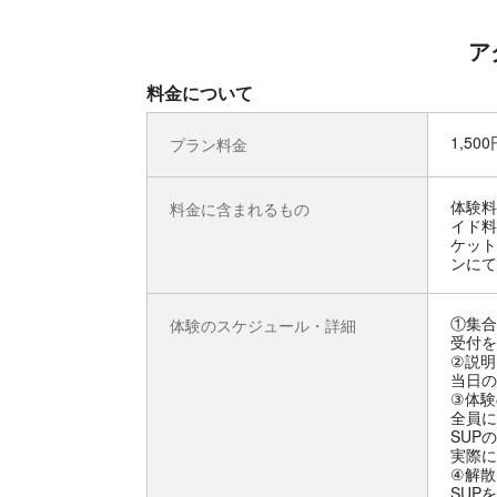
ア
料金について
1,50
プラン料金
体験料
料金に含まれるもの
イド料
ケット
ンにて
①集合
体験のスケジュール・詳細
受付を
②説明
当日の
③体験
全員に
SUP
実際に
④解散
SUP