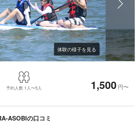
体験の様子を見る
1,500
円
〜
予約人数
1人〜5人
RA-ASOBIの口コミ