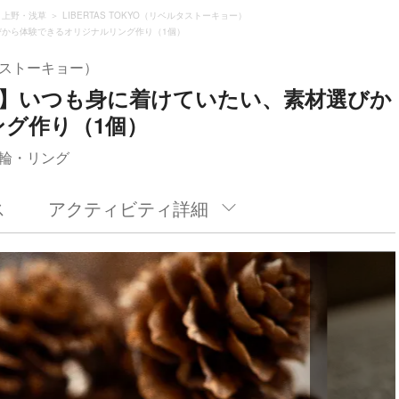
・上野・浅草
LIBERTAS TOKYO（リベルタストーキョー）
から体験できるオリジナルリング作り（1個）
ルタストーキョー）
輪】いつも身に着けていたい、素材選びか
グ作り（1個）
輪・リング
ス
アクティビティ詳細