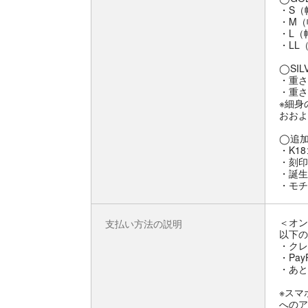
・S（
・M（
・L（
・LL
◯SIL
・重さ 
・重さ 
※細身
おおよ
◯追
・K1
・刻印
・誕生
・モチ
＜オン
支払い方法の説明
以下の
・クレ
・Pay
・あと
※スマ
へのア