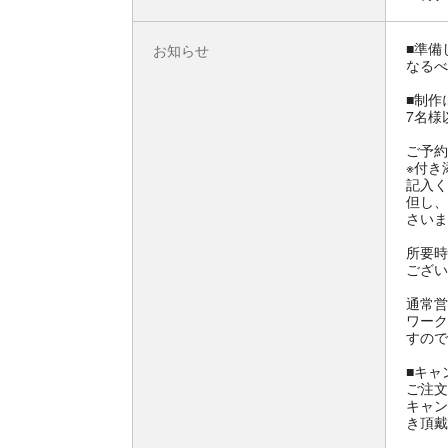
■準備
お知らせ
なるべ
■制作
7名様
ご予約
※付き
記入く
但し、
さいま
所要時
ござい
通常営
ワーク
すので
■キャ
ご注文
キャン
き頂戴