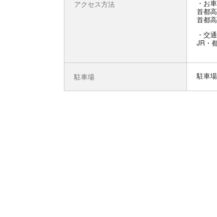
お車
アクセス方法
首都高
首都高
交通
JR・
駐車場
駐車場