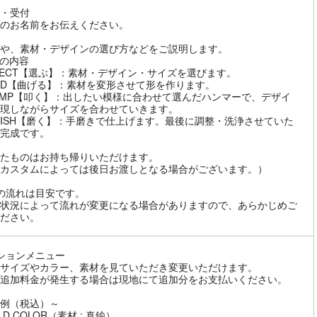
・受付
のお名前をお伝えください。
や、素材・デザインの選び方などをご説明します。
の内容
LECT【選ぶ】：素材・デザイン・サイズを選びます。
ND【曲げる】：素材を変形させて形を作ります。
AMP【叩く】：出したい模様に合わせて選んだハンマーで、デザイ
現しながらサイズを合わせていきます。
LISH【磨く】：手磨きで仕上げます。最後に調整・洗浄させていた
完成です。
たものはお持ち帰りいただけます。
カスタムによっては後日お渡しとなる場合がございます。）
の流れは目安です。
状況によって流れが変更になる場合がありますので、あらかじめご
ださい。
ションメニュー
サイズやカラー、素材を見ていただき変更いただけます。
追加料金が発生する場合は現地にて追加分をお支払いください。
例（税込）～
D COLOR（素材 : 真鍮）