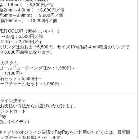
幅～1.9mm）：3,300円／個
幅2mm～4.9mm）：6,600円／個
幅5mm～9.9mm）：9,900円／個
（幅10mm～）：13,200円／個
VER COLOR（素材 : シルバー）
～2.0g：5,500円／個
2.1g～：2,750円／g
のリングはおおよそ5,500円、サイズ10号/幅3-4mm程度のリングで
そ8,000円前後になります。
加カスタム
8ゴールドコーティングほか：1,980円～
：1,100円～
石セット：5,500円～
ーフチャームセット：1,980円～
ライン決済＞
お支払い方法からお選びいただけます。
ジットカード
Pay
払い(ペイディ)
ホアプリのオンライン決済でPayPayをご利用いただくには、最新版
ップデートをお願いいたします。