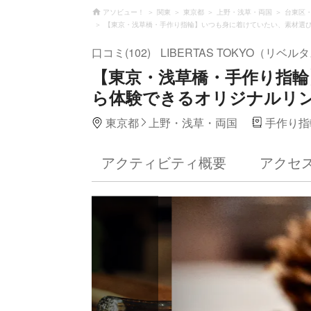
アソビュー！
関東
東京都
上野・浅草・両国
台東区
【東京・浅草橋・手作り指輪】いつも身に着けていたい、素材選び
口コミ(102)
LIBERTAS TOKYO（リベ
【東京・浅草橋・手作り指
ら体験できるオリジナルリン
東京都
上野・浅草・両国
手作り指
アクティビティ概要
アクセ