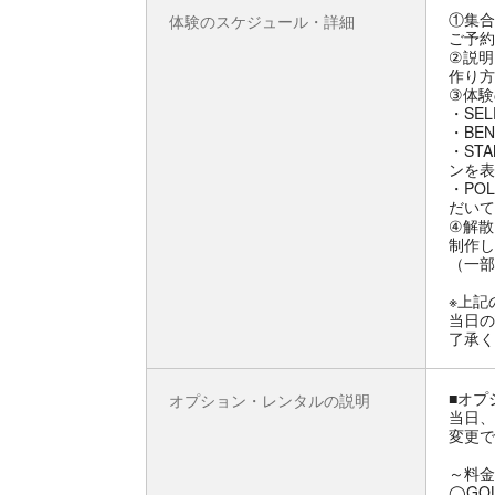
①集合
体験のスケジュール・詳細
ご予約
②説明
作り方
③体験
・SE
・BE
・ST
ンを表
・PO
だいて
④解散
制作し
（一部
※上記
当日の
了承く
■オプ
オプション・レンタルの説明
当日、
変更で
～料金
◯GOL