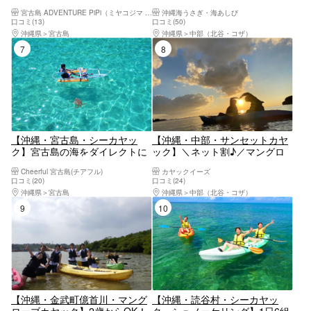
イブ」シュノーケリング&パン
ックも楽しめる人気プラン★自
宮古島 ADVENTURE PiPi（ミヤコジマ アドベンチャー ピピ）
沖縄海うさぎ・海あしび
プキン鍾乳洞探検｜高画質写
社船2艇（海うさぎ丸・さん
口コミ(13)
口コミ(50)
真・送迎・機材全て込み
ご）で出航★釣った魚は食堂で
沖縄県
宮古島
沖縄県
中部（北谷・コザ）
調理OK★3歳〜可・写真データ
7位
8位
無料
【沖縄・宮古島・シーカヤッ
【沖縄・中部・サンセットカヤ
ク】宮古島の海をダイレクトに
ック】＼ネット割♪／マングロ
感じられる！クリアカヤックツ
ーブ観察とサンセットがダブル
Cheerful 宮古島(チアフル)
カヤックイーズ
アー
でお得！カップル、女子グルー
口コミ(20)
口コミ(24)
プに大人気！ツアー画像プレゼ
沖縄県
宮古島
沖縄県
中部（北谷・コザ）
ント！比謝川サンセットカヤッ
9位
10位
ク
【沖縄・金武町億首川・マング
【沖縄・読谷村・シーカヤッ
ローブカヤック】2歳からOK！
ク・シュノーケリング】1日6組