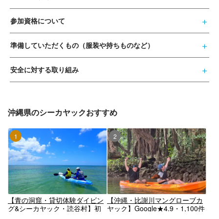
参加資格について
準備していただくもの（服装や持ちものなど）
安全に対する取り組み
沖縄県のシーカヤックおすすめ
1位
2位
【青の洞窟・貸切体験ダイビン
【沖縄・比謝川マングローブカ
グ&シーカヤック・読谷村】初
ヤック】Google★4.9・1,100件
心者歓迎♪体験ダイビング☆シ
以上★那覇45分・嘉手納漁港発