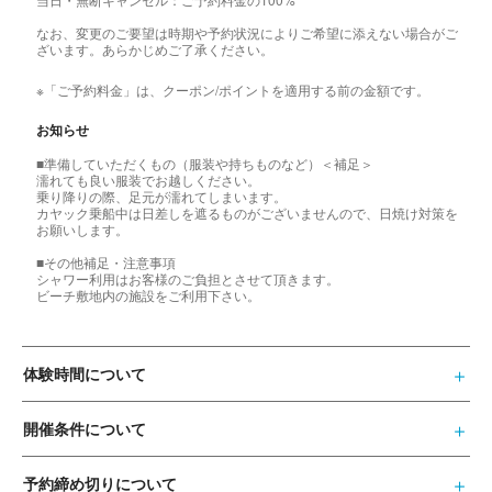
なお、変更のご要望は時期や予約状況によりご希望に添えない場合がご
ざいます。あらかじめご了承ください。
※「ご予約料金」は、クーポン/ポイントを適用する前の金額です。
お知らせ
■準備していただくもの（服装や持ちものなど）＜補足＞
濡れても良い服装でお越しください。
乗り降りの際、足元が濡れてしまいます。
カヤック乗船中は日差しを遮るものがございませんので、日焼け対策を
お願いします。
■その他補足・注意事項
シャワー利用はお客様のご負担とさせて頂きます。
ビーチ敷地内の施設をご利用下さい。
体験時間について
開催条件について
予約締め切りについて