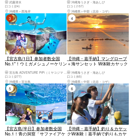
武藤潜水
沖縄海うさぎ・海あしび
ーカヤック体験
｜2歳〜OK・1日5便・撮影デー
口コミ(24)
口コミ(157)
タ無料・温水シャワーあり
沖縄県
西海岸
沖縄県
中部（北谷・コザ）
3位
4位
【宮古島/1日】参加者数全国
【沖縄・嘉手納】マングローブ
No.1*！ウミガメシュノーケリン
＋海サンセット W体験カヤック
グ＆パンプキン鍾乳洞＆シーカ
｜Google★4.9★嘉手納漁港か
宮古島 ADVENTURE PiPi（ミヤコジマ アドベンチャー ピピ）
沖縄海うさぎ・海あしび
ヤック！写真データ&島内送迎
ら夕日へ漕ぎ出 す｜2歳〜84歳
口コミ(277)
口コミ(65)
無料！
OK・撮影データ無料・当日予約
沖縄県
宮古島
沖縄県
中部（北谷・コザ）
◎
5位
6位
【宮古島/半日】参加者数全国
【沖縄・嘉手納】釣り＆カヤッ
No.1！青の洞窟「サファイアケ
クW体験｜嘉手納で釣りもカヤ