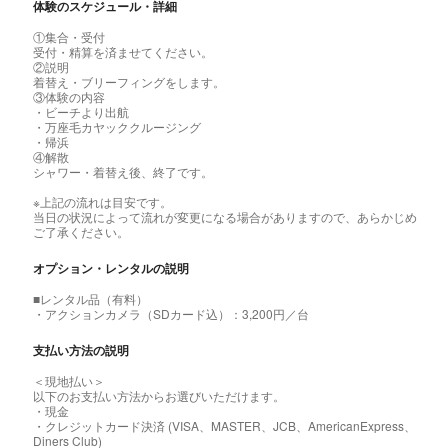
体験のスケジュール・詳細
①集合・受付
受付・精算を済ませてください。
②説明
着替え・ブリーフィングをします。
③体験の内容
・ビーチより出航
・万座毛カヤッククルージング
・帰浜
④解散
シャワー・着替え後、終了です。
※上記の流れは目安です。
当日の状況によって流れが変更になる場合がありますので、あらかじめ
ご了承ください。
オプション・レンタルの説明
■レンタル品（有料）
・アクションカメラ（SDカード込）：3,200円／台
支払い方法の説明
＜現地払い＞
以下のお支払い方法からお選びいただけます。
・現金
・クレジットカード決済 (VISA、MASTER、JCB、AmericanExpress、
Diners Club)