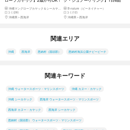
沖縄の自然を体感しよう！旅の
限定！青の洞窟でシュノーケリ
沖縄マングローブカヤック＆シーカヤック専門 海遊俱楽部
B-nature（ビーネイチャー）
思い出 写真&動画データプレ
ング&シーカヤックツアー
口コミ(28)
口コミ(12)
ゼント♪
沖縄県
西海岸
沖縄県
西海岸
関連エリア
沖縄
西海岸
恩納村（国頭郡）
恩納村海浜公園ナビービーチ
関連キーワード
沖縄 ウォータースポーツ・マリンスポーツ
沖縄 カヌー・カヤック
沖縄 シーカヤック
西海岸 ウォータースポーツ・マリンスポーツ
西海岸 カヌー・カヤック
西海岸 シーカヤック
恩納村（国頭郡） ウォータースポーツ・マリンスポーツ