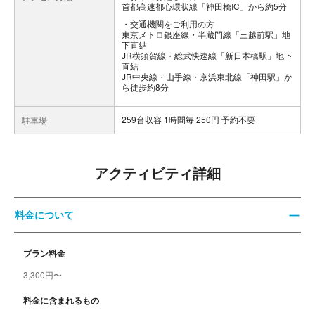
首都高速都心環状線「神田橋IC」から約5分
交通機関をご利用の方
東京メトロ銀座線・半蔵門線「三越前駅」地
下直結
JR横須賀線・総武快速線「新日本橋駅」地下
直結
JR中央線・山手線・京浜東北線「神田駅」か
ら徒歩約8分
259台収容 1時間毎 250円 予約不要
駐車場
アクティビティ詳細
料金について
プラン料金
3,300円〜
料金に含まれるもの