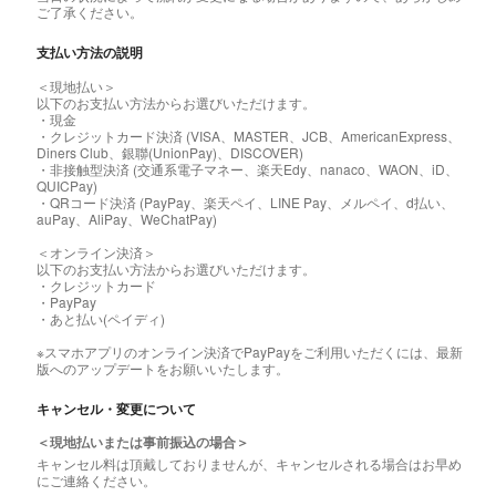
ご了承ください。
支払い方法の説明
＜現地払い＞
以下のお支払い方法からお選びいただけます。
・現金
・クレジットカード決済 (VISA、MASTER、JCB、AmericanExpress、
Diners Club、銀聯(UnionPay)、DISCOVER)
・非接触型決済 (交通系電子マネー、楽天Edy、nanaco、WAON、iD、
QUICPay)
・QRコード決済 (PayPay、楽天ペイ、LINE Pay、メルペイ、d払い、
auPay、AliPay、WeChatPay)
＜オンライン決済＞
以下のお支払い方法からお選びいただけます。
・クレジットカード
・PayPay
・あと払い(ペイディ)
※スマホアプリのオンライン決済でPayPayをご利用いただくには、最新
版へのアップデートをお願いいたします。
キャンセル・変更について
＜現地払いまたは事前振込の場合＞
キャンセル料は頂戴しておりませんが、キャンセルされる場合はお早め
にご連絡ください。