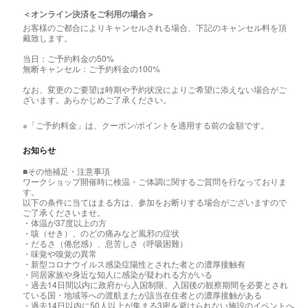
＜オンライン決済をご利用の場合＞
お客様のご都合によりキャンセルされる場合、下記のキャンセル料を頂
戴致します。
当日：ご予約料金の50%
無断キャンセル：ご予約料金の100%
なお、変更のご要望は時期や予約状況によりご希望に添えない場合がご
ざいます。あらかじめご了承ください。
※「ご予約料金」は、クーポン/ポイントを適用する前の金額です。
お知らせ
■その他補足・注意事項
ワークショップ開催時に検温・ご体調に関するご質問を行なっておりま
す。
以下の条件に当てはまる方は、参加をお断りする場合がございますので
ご了承くださいませ。
・体温が37度以上の方
・咳（せき）、のどの痛みなど風邪の症状
・だるさ（倦怠感）、息苦しさ（呼吸困難）
・味覚や嗅覚の異常
・新型コロナウイルス感染症陽性とされた者との濃厚接触有
・同居家族や身近な知人に感染が疑われる方がいる
・過去14日間以内に政府から入国制限、入国後の観察期間を必要とされ
ている国・地域等への渡航またが該当在住者との濃厚接触がある
・過去14日以内に50人以上が集まる3密を避けられない施設のイベントへ