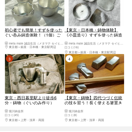
初心者でも簡単！すずを使った
【東京・日本橋・鋳物体験】
ぐい呑み鋳造体験！（1個）ご
《小皿造り》すずを使った鋳造
家族・友人・カップル・おひと
体験！！初心者でも簡単！！槌
meta mate 誠品生活（メタマテ セイヒンセイカツ）日本橋店
meta mate 誠品生活（メタマテ セイヒンセイカツ）日本橋店
り様におすすめ！
目の小皿（1個）ご家族・友
東京都
銀座・日本橋・東京駅周辺
口コミ(16)
人・カップル・おひとり様にお
東京都
銀座・日本橋・東京駅周辺
すすめ！
3位
4位
東京・西日暮里駅より徒歩6
【東京・鋳物】四代つづく伝統
分・鋳物（ぐいのみ作り）
の技を習う！長く使える箸置き
づくりに挑戦しよう
堀川鋳金所
堀川鋳金所
口コミ(45)
口コミ(8)
東京都
上野・浅草・両国
東京都
上野・浅草・両国