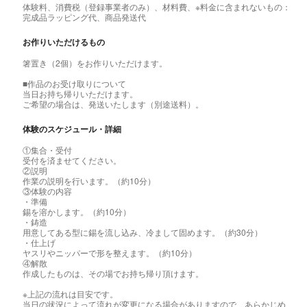
体験料、消費税（登録事業者のみ）、材料費、※料金に含まれないもの：
完成品ラッピング代、商品発送代
お作りいただけるもの
箸置き（2個）をお作りいただけます。
■作品のお受け取りについて
当日お持ち帰りいただけます。
ご希望の場合は、発送いたします（別途送料）。
体験のスケジュール・詳細
①集合・受付
受付を済ませてください。
②説明
作業の説明を行います。（約10分）
③体験の内容
・準備
錫を溶かします。（約10分）
・鋳造
用意してある型に錫を流し込み、冷まして固めます。（約30分）
・仕上げ
ヤスリやニッパーで形を整えます。（約10分）
④解散
作成したものは、その場でお持ち帰り頂けます。
※上記の流れは目安です。
当日の状況によって流れが変更になる場合がありますので、あらかじめ