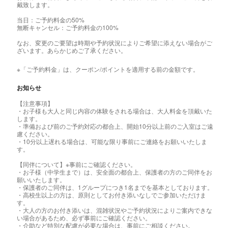
戴致します。
当日：ご予約料金の50%
無断キャンセル：ご予約料金の100%
なお、変更のご要望は時期や予約状況によりご希望に添えない場合がご
ざいます。あらかじめご了承ください。
※「ご予約料金」は、クーポン/ポイントを適用する前の金額です。
お知らせ
【注意事項】
・お子様も大人と同じ内容の体験をされる場合は、大人料金を頂戴いた
します。
・準備および前のご予約対応の都合上、開始10分以上前のご入室はご遠
慮ください。
・10分以上遅れる場合は、可能な限り事前にご連絡をお願いいたしま
す。
【同伴について】※事前にご確認ください。
・お子様（中学生まで）は、安全面の都合上、保護者の方のご同伴をお
願いいたします。
・保護者のご同伴は、1グループにつき1名までを基本としております。
・高校生以上の方は、原則としてお付き添いなしでご参加いただけま
す。
・大人の方のお付き添いは、混雑状況やご予約状況によりご案内できな
い場合があるため、必ず事前にご確認ください。
・介助など特別な配慮が必要な場合は、事前にご相談ください。