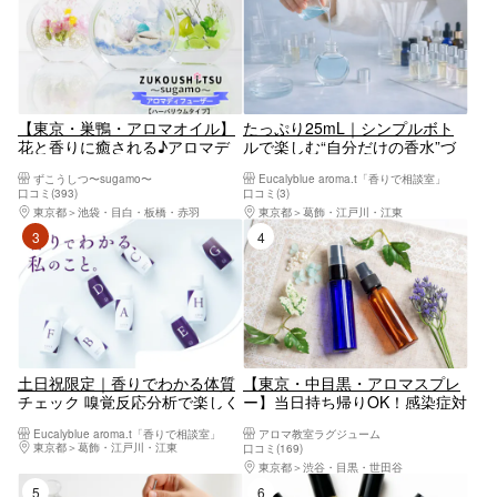
【東京・巣鴨・アロマオイル】
たっぷり25mL｜シンプルボト
花と香りに癒される♪アロマデ
ルで楽しむ“自分だけの香水”づ
ィフューザー（1個)※ハーバリウ
くり体験｜初心者・リピーター
ずこうしつ〜sugamo〜
Eucalyblue aroma.t「香りで相談室」
ムタイプ、ブーケタイプの料金
歓迎
口コミ(393)
口コミ(3)
は異なります
東京都
池袋・目白・板橋・赤羽
東京都
葛飾・江戸川・江東
3位
4位
土日祝限定｜香りでわかる体質
【東京・中目黒・アロマスプレ
チェック 嗅覚反応分析で楽しく
ー】当日持ち帰りOK！感染症対
自分を知る体験
策にも！やさしい香りに癒やさ
Eucalyblue aroma.t「香りで相談室」
アロマ教室ラグジューム
れる世界にひとつだけのアロマ
東京都
葛飾・江戸川・江東
口コミ(169)
作り
東京都
渋谷・目黒・世田谷
5位
6位