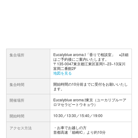
Eucalyblue aroma.t「香りで相談室」 ※詳細
集合場所
はご予約後にご案内いたします。
〒135-0047東京都江東区富岡1−23−13深川
富岡二番館2F
地図を見る
開始時間の10分前までに受付をお願いいたし
集合時間
ます。
Eucalyblue aroma.t東京（ユーカリブルーア
開催場所
ロマセラピートウキョウ）
10:30／13:30／15:40／19:00
開始時間
お車でお越しの方
アクセス方法
首都高速「箱崎IC」より約10分