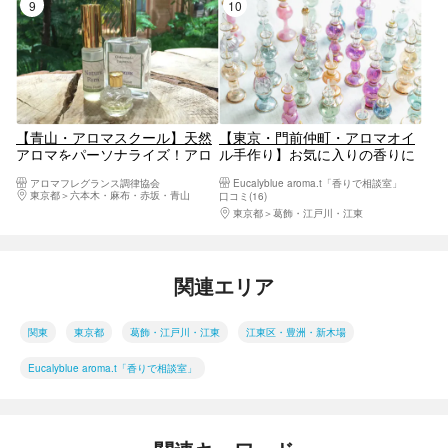
9位
10位
【青山・アロマスクール】天然
【東京・門前仲町・アロマオイ
アロマをパーソナライズ！アロ
ル手作り】お気に入りの香りに
マジェネリスト養成講座
調香しよう！アロマ香水（1
アロマフレグランス調律協会
Eucalyblue aroma.t「香りで相談室」
個）＜平日プラン＞
東京都
六本木・麻布・赤坂・青山
口コミ(16)
東京都
葛飾・江戸川・江東
関連エリア
関東
東京都
葛飾・江戸川・江東
江東区・豊洲・新木場
Eucalyblue aroma.t「香りで相談室」