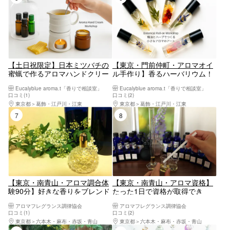
【土日祝限定】日本ミツバチの
【東京・門前仲町・アロマオイ
蜜蝋で作るアロマハンドクリー
ル手作り】香るハーバリウム！
ム
ロールオンアロマ（1個）＜土
Eucalyblue aroma.t「香りで相談室」
Eucalyblue aroma.t「香りで相談室」
日祝プラン＞
口コミ(1)
口コミ(2)
東京都
葛飾・江戸川・江東
東京都
葛飾・江戸川・江東
7位
8位
【東京・南青山・アロマ調合体
【東京・南青山・アロマ資格】
験90分】好きな香りをブレンド
たった1日で資格が取得でき
してお持ち帰り！
る！アロマージュプラン
アロマフレグランス調律協会
アロマフレグランス調律協会
口コミ(1)
口コミ(2)
東京都
六本木・麻布・赤坂・青山
東京都
六本木・麻布・赤坂・青山