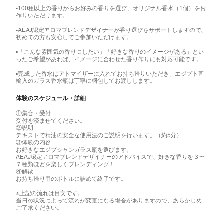
▪️100種以上の香りからお好みの香りを選び、オリジナル香水（1個）をお
作りいただけます。
▪️AEAJ認定アロマブレンドデザイナーが香り選びをサポートしますので、
初めての方も安心してご参加いただけます。
▪️「こんな雰囲気の香りにしたい」「好きな香りのイメージがある」とい
ったご希望があれば、イメージに合わせた香り作りにも対応可能です。
▪️完成した香水はアトマイザーに入れてお持ち帰りいただき、エジプト直
輸入のガラス香水瓶は丁寧に梱包してお渡しします。
体験のスケジュール・詳細
①集合・受付
受付を済ませてください。
②説明
テキストで精油の安全な使用法のご説明を行います。（約5分）
③体験の内容
お好きなエジプシャンガラス瓶を選びます。
AEAJ認定アロマブレンドデザイナーのアドバイスで、好きな香りを３〜
７種類ほどを楽しくブレンディング！
④解散
お持ち帰り用のボトルに詰めて終了です。
※上記の流れは目安です。
当日の状況によって流れが変更になる場合がありますので、あらかじめ
ご了承ください。