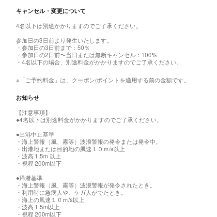
キャンセル・変更について
4名以下は別途かかりますのでご了承ください。
参加日の3日前より発生いたします。
・参加日の3日前まで：50％
・参加日の2日前〜当日または無断キャンセル：100%
・4名以下の場合、別途料金がかかりますのでご了承ください。
※「ご予約料金」は、クーポン/ポイントを適用する前の金額です。
お知らせ
【注意事項】
●4名以下は別途料金がかかりますのでご了承ください。
●出港中止基準
・海上警報（風、霧等）波浪警報の発令または発令中。
・出港地または目的地の風速１０ｍ/s以上
・波高 1.5m 以上
・視程 200m以下
●帰港基準
・海上警報（風、霧等）波浪警報が発令されたとき。
・利用時に急病人や、ケガ人がでたとき。
・海上の風速１０ｍ/s以上
・波高 1.5m以上
・視程 200m以下