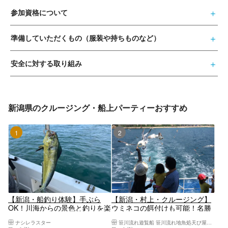
参加資格について
準備していただくもの（服装や持ちものなど）
安全に対する取り組み
新潟県のクルージング・船上パーティーおすすめ
1位
2位
【新潟・船釣り体験】手ぶら
【新潟・村上・クルージング】
OK！川海からの景色と釣りを楽
ウミネコの餌付けも可能！名勝
しもう！ご家族連れ・カップ
「笹川流れ」クルーズ体験
ナシレラスター
笹川流れ遊覧船 笹川流れ地魚処天ぴ屋＆海カフェ
ル・ご友人との思い出作りにお