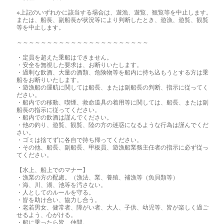
※上記のいずれかに該当する場合は、遊漁、遊覧、観覧等を中止します。
または、船長、副船長が状況等により判断したとき、遊漁、遊覧、観覧
等を中止します。
～～～～～～～～～～～～～～～～～～～～～～
・定員を超えた乗船はできません。
・安全を無視した要求は、お断りいたします。
・過剰な飲酒、大量の酒類、危険物等を船内に持ち込もうとする方は乗
船をお断りいたします。
・遊漁船の運航に関しては船長、または副船長の判断、指示に従ってく
ださい。
・船内での移動、喫煙、救命道具の着用等に関しては、船長、または副
船長の指示に従ってください。
・船内での飲酒は謹んでください。
・他の釣り、遊覧、観覧、陸の方の迷惑になるような行為は謹んでくだ
さい。
・ゴミは捨てずに各自で持ち帰ってください。
・その他、船長、副船長、甲板員、遊漁船業務主任者の指示に必ず従っ
てください。
【水上、船上でのマナー】
・漁業の方の配慮。（漁法、業、養殖、補漁等（魚貝類等）
・海、川、湖、池等を汚さない。
・人としてのルールを守る。
・皆を助け合い、協力し合う。
・老若男女、健常者、障がい者、大人、子供、幼児等、皆が楽しく過ご
せるよう、心がける。
・船に乗ったら皆、仲間。