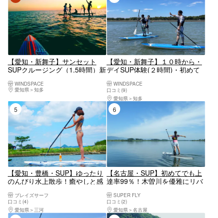
【愛知・新舞子】サンセット
【愛知・新舞子】１０時から・
SUPクルージング（1.5時間）新
デイSUP体験(２時間)・初めて
舞子の美しいサンセットを眺め
の方・ご経験者であっても大歓
WINDSPACE
WINDSPACE
ながら非日常な体験をしてみま
迎！
愛知県
知多
口コミ(9)
せんか☆
愛知県
知多
5位
6位
【愛知・豊橋・SUP】ゆったり
【名古屋・SUP】初めてでも上
のんびり水上散歩！癒やしと感
達率99％！木曽川を優雅にリバ
動のSUP体験コース
ークルージング
ブレイズサーフ
SUPER FLY
口コミ(4)
口コミ(2)
愛知県
三河
愛知県
名古屋