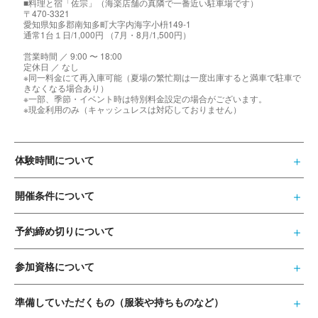
■料理と宿「佐宗」（海楽店舗の真隣で一番近い駐車場です）
〒470-3321
愛知県知多郡南知多町大字内海字小枡149-1
通常1台１日/1,000円 （7月・8月/1,500円）
営業時間 ／ 9:00 〜 18:00
定休日 ／ なし
※同一料金にて再入庫可能（夏場の繁忙期は一度出庫すると満車で駐車で
きなくなる場合あり）
※一部、季節・イベント時は特別料金設定の場合がございます。
※現金利用のみ（キャッシュレスは対応しておりません）
体験時間について
開催条件について
予約締め切りについて
参加資格について
準備していただくもの（服装や持ちものなど）