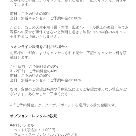
し受けます。
前日：ご予約料金の50%
当日・無断キャンセル：ご予約料金の100%
ただし、当日の天候不順（雷・大雨・風速7メートル以上の強風）等でお
客様への安全が担保できないと判断し急きょ運営中止の場合のみキャン
セル料金は頂戴いたしません。
＜オンライン決済をご利用の場合＞
お客様のご都合によりキャンセルされる場合、下記のキャンセル料を頂
戴致します。
7～4日前：ご予約料金の30%
3～2日前：ご予約料金の40%
前日：ご予約料金の50%
当日・無断キャンセル：ご予約料金の100%
なお、変更のご要望は時期や予約状況によりご希望に添えない場合がご
ざいます。あらかじめご了承ください。
※「ご予約料金」は、クーポン/ポイントを適用する前の金額です。
オプション・レンタルの説明
■有料レンタル
・ペット1頭追加： 1,000円
・ウェットスーツレンタル：3,000円／着