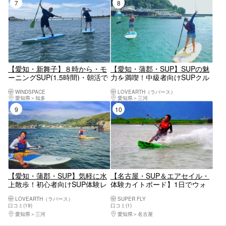
7位
8位
【愛知・新舞子】８時から・モ
【愛知・蒲郡・SUP】SUPの魅
ーニングSUP(1.5時間)・朝活で
力を満喫！中級者向けSUPクル
１日を有効に！
ージング
WINDSPACE
LOVEARTH（ラバース）
愛知県
知多
愛知県
三河
9位
10位
【愛知・蒲郡・SUP】気軽に水
【名古屋・SUP＆エアセイル・
上散歩！初心者向けSUP体験レ
体験カイトボード】1日でウォ
ッスン
ータースポーツを大満喫！木曽
LOVEARTH（ラバース）
SUPER FLY
川でよくばりに遊ぼう
口コミ(19)
口コミ(1)
愛知県
三河
愛知県
名古屋