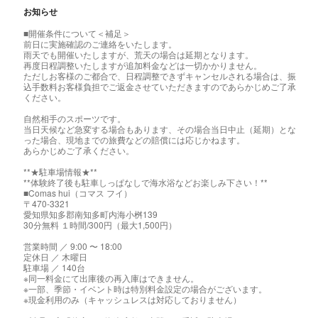
お知らせ
■開催条件について＜補足＞
前日に実施確認のご連絡をいたします。
雨天でも開催いたしますが、荒天の場合は延期となります。
再度日程調整いたしますが追加料金などは一切かかりません。
ただしお客様のご都合で、日程調整できずキャンセルされる場合は、振
込手数料お客様負担でご返金させていただきますのであらかじめご了承
ください。
自然相手のスポーツです。
当日天候など急変する場合もあります、その場合当日中止（延期）とな
った場合、現地までの旅費などの賠償には応じかねます。
あらかじめご了承ください。
**★駐車場情報★**
**体験終了後も駐車しっぱなしで海水浴などお楽しみ下さい！**
■Comas hui（コマス フイ）
〒470-3321
愛知県知多郡南知多町内海小桝139
30分無料 １時間/300円（最大1,500円）
営業時間 ／ 9:00 〜 18:00
定休日 ／ 木曜日
駐車場 ／ 140台
※同一料金にて出庫後の再入庫はできません。
※一部、季節・イベント時は特別料金設定の場合がございます。
※現金利用のみ（キャッシュレスは対応しておりません）