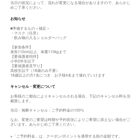
当日の状況によって、流れが変更になる場合がありますので、あらかじ
めご了承ください。
お知らせ
■準備するもの＜補足＞
・マスク（任意）
・飲み物の入るショルダーバッグ
【参加条件】
身長110cm以上、体重110kgまで
【要保護者同伴】
小学2年生以下
【要保護者見守り】
高校生以下（18歳のみ不要）
18歳以上の方1名につき、お子様4名まで連れていけます
キャンセル・変更について
お客様のご都合によりキャンセルされる場合、下記のキャンセル料を頂
戴致します。
当日・無断キャンセル：ご予約料金の100%
なお、変更のご要望は時期や予約状況によりご希望に添えない場合がご
ざいます。あらかじめご了承ください。
※「ご予約料金」は、クーポン/ポイントを適用する前の金額です。