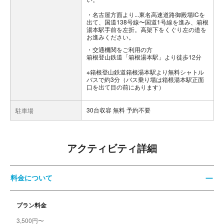
・名古屋方面より...東名高速道路御殿場ICを
出て、国道138号線〜国道1号線を進み、箱根
湯本駅手前を左折。高架下をくぐり左の道を
お進みください。
交通機関をご利用の方
箱根登山鉄道「箱根湯本駅」より徒歩12分
※箱根登山鉄道箱根湯本駅より無料シャトル
バスで約3分（バス乗り場は箱根湯本駅正面
口を出て目の前にあります）
30台収容 無料 予約不要
駐車場
アクティビティ詳細
料金について
プラン料金
3,500円〜