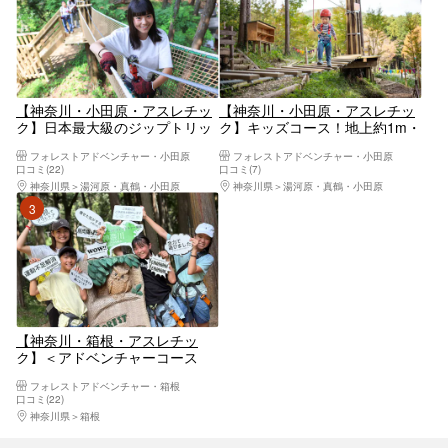
【神奈川・小田原・アスレチッ
【神奈川・小田原・アスレチッ
ク】日本最大級のジップトリッ
ク】キッズコース！地上約1m・
プコース！専用ハーネスをつけ
小さなお子様も安心して楽しめ
フォレストアドベンチャー・小田原
フォレストアドベンチャー・小田原
て13本のジップラインを楽しも
る
口コミ(22)
口コミ(7)
う！
神奈川県
湯河原・真鶴・小田原
神奈川県
湯河原・真鶴・小田原
3位
【神奈川・箱根・アスレチッ
ク】＜アドベンチャーコース
（Adventure course）＞大人も
フォレストアドベンチャー・箱根
本気で楽しめるチャレンジング
口コミ(22)
なコース！（約120分）
神奈川県
箱根