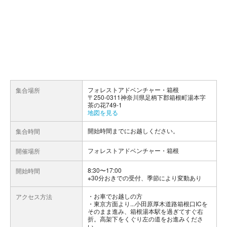
フォレストアドベンチャー・箱根
集合場所
〒250-0311神奈川県足柄下郡箱根町湯本字
茶の花749-1
地図を見る
開始時間までにお越しください。
集合時間
フォレストアドベンチャー・箱根
開催場所
8:30〜17:00
開始時間
※30分おきでの受付、季節により変動あり
お車でお越しの方
アクセス方法
・東京方面より...小田原厚木道路箱根口ICを
そのまま進み、箱根湯本駅を過ぎてすぐ右
折。高架下をくぐり左の道をお進みくださ
い。