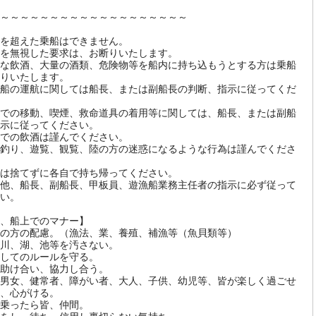
～～～～～～～～～～～～～～～～～～～
を超えた乗船はできません。
を無視した要求は、お断りいたします。
な飲酒、大量の酒類、危険物等を船内に持ち込もうとする方は乗船
りいたします。
船の運航に関しては船長、または副船長の判断、指示に従ってくだ
での移動、喫煙、救命道具の着用等に関しては、船長、または副船
示に従ってください。
での飲酒は謹んでください。
釣り、遊覧、観覧、陸の方の迷惑になるような行為は謹んでくださ
は捨てずに各自で持ち帰ってください。
他、船長、副船長、甲板員、遊漁船業務主任者の指示に必ず従って
い。
、船上でのマナー】
の方の配慮。（漁法、業、養殖、補漁等（魚貝類等）
川、湖、池等を汚さない。
してのルールを守る。
助け合い、協力し合う。
男女、健常者、障がい者、大人、子供、幼児等、皆が楽しく過ごせ
、心がける。
乗ったら皆、仲間。