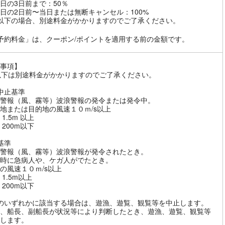
日の3日前まで：50％
日の2日前〜当日または無断キャンセル：100%
以下の場合、別途料金がかかりますのでご了承ください。
予約料金」は、クーポン/ポイントを適用する前の金額です。
事項】
以下は別途料金がかかりますのでご了承ください。
中止基準
警報（風、霧等）波浪警報の発令または発令中。
地または目的地の風速１０ｍ/s以上
1.5m 以上
 200m以下
基準
警報（風、霧等）波浪警報が発令されたとき。
時に急病人や、ケガ人がでたとき。
の風速１０ｍ/s以上
 1.5m以上
 200m以下
のいずれかに該当する場合は、遊漁、遊覧、観覧等を中止します。
、船長、副船長が状況等により判断したとき、遊漁、遊覧、観覧等
します。