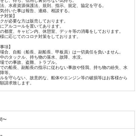
をし、待ち、信用し裏切らない気持ち。
法、水産資源保護法、規則、指示、規定、協定を守る。
気付いた事は報告、連絡、相談する。
ナ対策】
クが必要な方は販売しております。
にアルコールを置いてあります。
の都度、キャビン内、休憩室、デッキ等の消毒をしております。
様に応じてのコロナ対策をしております。
事項】
場合、自船（船長、副船長、甲板員）は一切責任を負いません。
中のタックル、持ち物の落水、故障、水没。
場での事故、盗難、トラブル。
での船長、副船長の指示に従わない事故や怪我、持ち物の紛失、水
障等。
ルを守らない、故意的な、船体やエンジン等の破損等はお客様から
額請求致します。
間〜