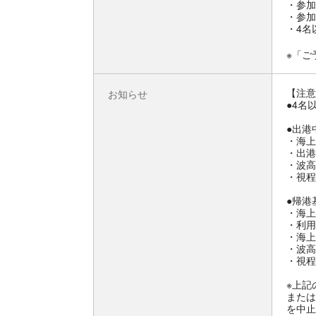
・参加
・参加
・4名
※「ご
【注意
お知らせ
●4名
●出港
・海上
・出港
・波高 
・視程
●帰港
・海上
・利用
・海上
・波高
・視程
※上記
または
を中止