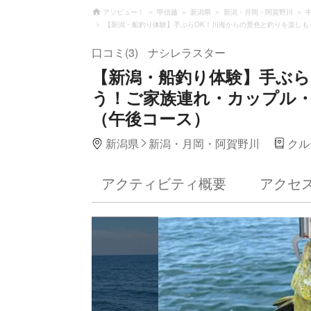
アソビュー！
甲信越
新潟県
新潟・月岡・阿賀野川
【新潟・船釣り体験】手ぶらOK！川海からの景色と釣りを楽しも
口コミ(3)
ナシレラスター
【新潟・船釣り体験】手ぶら
う！ご家族連れ・カップル
（午後コース）
新潟県
新潟・月岡・阿賀野川
クル
アクティビティ概要
アクセ