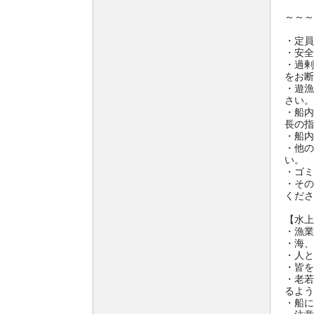
～～～
・定員
・安全
・過剰
をお断
・遊漁
さい。
・船内
長の指
・船内
・他の
い。
・ゴミ
・その
くださ
【水上
・漁業
・海、
・人と
・皆を
・老若
るよう
・船に