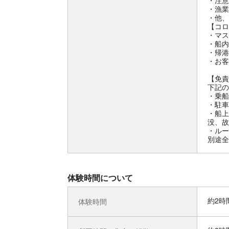
・注意
・漁業
・他、
【コロ
・マス
・船内
・帰港
・お客
【免責
下記の
・乗船
・駐車
・船上
没、故
・ルー
別途全
体験時間について
約2時
体験時間