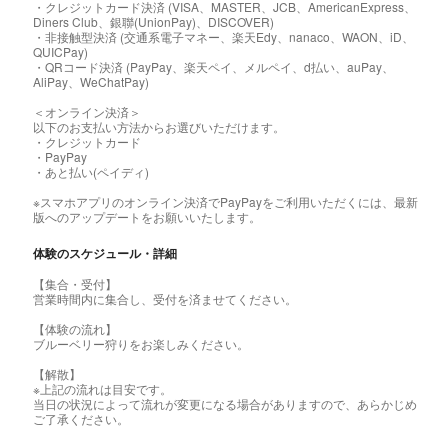
・クレジットカード決済 (VISA、MASTER、JCB、AmericanExpress、
Diners Club、銀聯(UnionPay)、DISCOVER)
・非接触型決済 (交通系電子マネー、楽天Edy、nanaco、WAON、iD、
QUICPay)
・QRコード決済 (PayPay、楽天ペイ、メルペイ、d払い、auPay、
AliPay、WeChatPay)
＜オンライン決済＞
以下のお支払い方法からお選びいただけます。
・クレジットカード
・PayPay
・あと払い(ペイディ)
※スマホアプリのオンライン決済でPayPayをご利用いただくには、最新
版へのアップデートをお願いいたします。
体験のスケジュール・詳細
【集合・受付】
営業時間内に集合し、受付を済ませてください。
【体験の流れ】
ブルーベリー狩りをお楽しみください。
【解散】
※上記の流れは目安です。
当日の状況によって流れが変更になる場合がありますので、あらかじめ
ご了承ください。