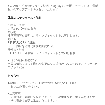
※スマホアプリのオンライン決済でPayPayをご利用いただくには、最新
版へのアップデートをお願いいたします。
体験のスケジュール・詳細
①集合・受付
ご予約の10分前に集合
②説明
注意事項等を説明し、ライフジャケットをお渡しします。
③出航
FIFI PARLORから出航！！
ワルミ海峡を遊覧（所要時間約20分）
④帰港・解散
FIFI PARLOR到着後、ライフジャケットを返却し解散
※上記の流れは目安です。
当日の状況によって流れが変更になる場合がありますので、あらかじめ
ご了承ください。
お知らせ
■準備していただくもの（服装や持ちものなど）＜補足＞
・酔い止め(酔いやすい方)
■注意事項
・天候や海上気象状況などによりツアーの中止をする場合があります。
（その場合は全額ご返金いたします。）