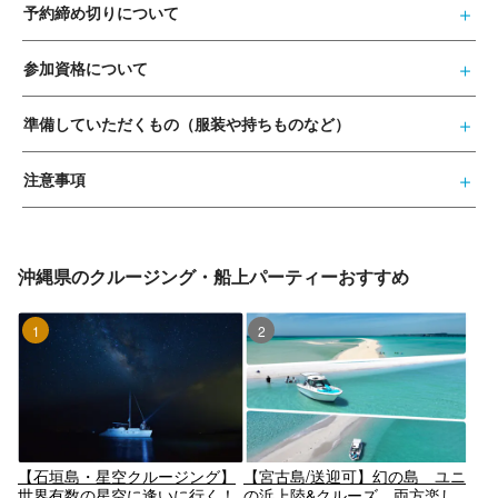
予約締め切りについて
参加資格について
準備していただくもの（服装や持ちものなど）
注意事項
沖縄県のクルージング・船上パーティーおすすめ
1位
2位
【石垣島・星空クルージング】
【宮古島/送迎可】幻の島 ユニ
世界有数の星空に逢いに行く！
の浜上陸&クルーズ 両方楽し