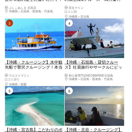
三線を聴きながら海から見上げ
めるツアー1.5h 上級ボートで優
ぷしぃぬしま 石垣店
宮古マリン
る満天の星空＜星空ガイド・三
雅にリゾート気分◎個トイレ、
沖縄県
石垣島・西表島・竹富島
口コミ(5)
線生ライブ付／1ドリンク付／
冷房完備！お子様割有り 送迎
沖縄県
宮古島
市街地送迎無料＞
車までも豪華！
3位
4位
【沖縄・クルージング】水中観
【沖縄・石垣島・貸切クルー
光船で贅沢クルージング！本当
ズ】社員旅行やサークルにピッ
に海の中にいるみたい！
タリ！豪華なクルーザーをチャ
ウエストマリン
初心者専門店NEOMARINE石垣島
ーターして石垣島の海を満喫し
沖縄県
石垣島・西表島・竹富島
口コミ(31)
よう！
沖縄県
那覇
5位
6位
【沖縄・宮古島】こだわりのボ
【沖縄・北谷・クルージング】