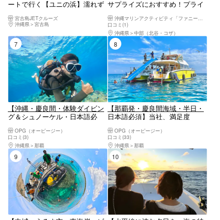
ートで行く【ユニの浜】濡れず
サプライズにおすすめ！プライ
に上陸可能！マリーナ発着で伊
ベートサンセットクルーズ
宮古島JETクルーズ
沖縄マリンアクティビティ「ファニーパル」
良部大橋をくぐるプチクルージ
沖縄県
宮古島
口コミ(1)
ング【ドローン撮影無料】
沖縄県
中部（北谷・コザ）
7位
8位
【沖縄・慶良間・体験ダイビン
【那覇発・慶良間海域・半日・
グ＆シュノーケル・日本語必
日本語必須】当社、満足度
須】ウォータースライダー付き
NO.1！シュノーケル＆マリンス
OPG（オーピージー）
OPG（オーピージー）
の大型クルーザーで行く慶良間
ポーツコース 滑り台・ジャン
口コミ(3)
口コミ(33)
海域ツアー！透明度抜群の海で
プ台・海上ブランコ付きクルー
沖縄県
那覇
沖縄県
那覇
ぜいたくなひと時を過ごそう！
ザー| 圧倒的に揺れが少ない | 豊
9位
10位
富なアクティビティ|