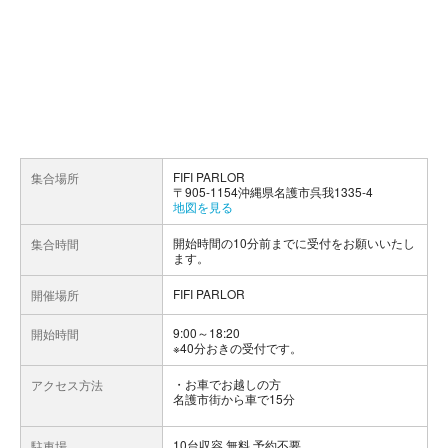
FIFI PARLOR
集合場所
〒905-1154沖縄県名護市呉我1335-4
地図を見る
開始時間の10分前までに受付をお願いいたし
集合時間
ます。
FIFI PARLOR
開催場所
9:00～18:20
開始時間
※40分おきの受付です。
お車でお越しの方
アクセス方法
名護市街から車で15分
10台収容 無料 予約不要
駐車場