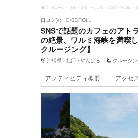
アソビュー！
沖縄
北部・やんばる
名護市・奥武島
G
口コミ(4)
G•SCROLL
SNSで話題のカフェのアトラクシ
の絶景、ワルミ海峡を満喫し
クルージング】
沖縄県
北部・やんばる
クルージン
アクティビティ概要
アクセ