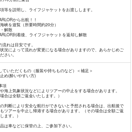
項等を説明し、ライフジャケットをお渡しします。
 PARLORから出航！！
海峡を遊覧（所要時間約20分）
・解散
I PARLOR到着後、ライフジャケットを返却し解散
の流れは目安です。
状況によって流れが変更になる場合がありますので、あらかじめご
ださい。
していただくもの（服装や持ちものなど）＜補足＞
止め(酔いやすい方)
事項
や海上気象状況などによりツアーの中止をする場合があります。
場合は全額ご返金いたします。）
の判断により安全な航行ができないと予想される場合は、出航後で
もツアーを中止し帰港する場合があります。（その場合は全額ご返
します。）
品は車などに保管の上、ご参加下さい。