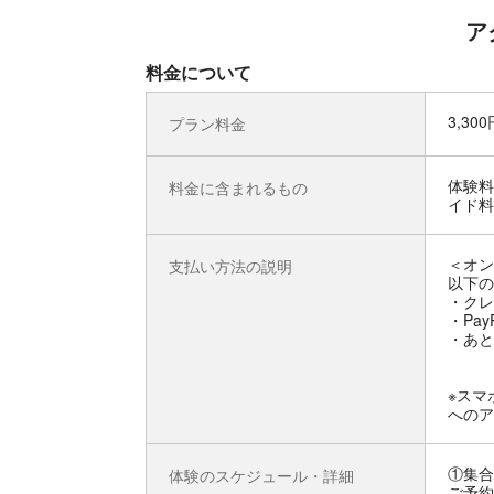
ア
料金について
3,30
プラン料金
体験料
料金に含まれるもの
イド料
＜オン
支払い方法の説明
以下の
・クレ
・Pay
・あと
※スマ
へのア
①集合
体験のスケジュール・詳細
ご予約