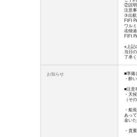
②説明
注意事
③出航
FIFI
ワルミ
④帰港
FIF
※上記
当日の
了承く
■準備
お知らせ
・酔い
■注意
・天候
（その
・船長
あって
金いた
・貴重