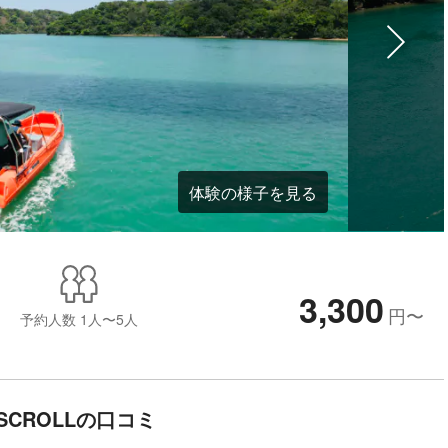
体験の様子を見る
3,300
円
〜
予約人数
1人〜5人
•SCROLLの口コミ