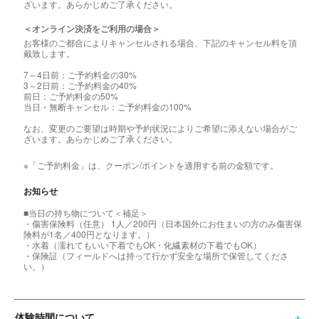
ざいます。あらかじめご了承ください。
＜オンライン決済をご利用の場合＞
お客様のご都合によりキャンセルされる場合、下記のキャンセル料を頂
戴致します。
7～4日前：ご予約料金の30%
3～2日前：ご予約料金の40%
前日：ご予約料金の50%
当日・無断キャンセル：ご予約料金の100%
なお、変更のご要望は時期や予約状況によりご希望に添えない場合がご
ざいます。あらかじめご了承ください。
※「ご予約料金」は、クーポン/ポイントを適用する前の金額です。
お知らせ
■当日の持ち物について＜補足＞
・傷害保険料（任意） 1人／200円（日本国外にお住まいの方のみ傷害保
険料が1名／400円となります。）
・水着（濡れてもいい下着でもOK・化繊素材の下着でもOK）
・保険証（フィールドへは持って行かず安全な場所で保管してくださ
い。）
体験時間について