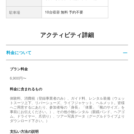
10台収容 無料 予約不要
駐車場
アクティビティ詳細
料金について
プラン料金
6,900円〜
料金に含まれるもの
体験料、消費税（登録事業者のみ）、ガイド料、レンタル装備（ウェッ
トスーツ上下、リバーシューズ、ライフジャケット、ヘルメット。皆様
へご用意するにあたり、参加者毎の「身長」「体重」「靴のサイズ」を
事前にお伝えください。）、その他小物レンタル（眼鏡バンド、ヘアゴ
ム、ドライヤー、爪切り）、ツアー写真データ（グーグルドライブより
ダウンロード下さい。）
支払い方法の説明