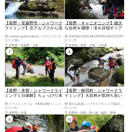
【長野・安曇野市・シャワーク
【長野・キャニオニング】雄大
ライミング】北アルプスから流
な自然を満喫！滝を目指すリア
れ出る清流でリバーピクニッ
ルアドベンチャー！
outdoor guides kiboco（アウトドア ガイド キボコ）
SHIGAKOGEN MOUNTAIN DISCOVERY
ク！
口コミ(36)
口コミ(7)
長野県
安曇野・大町
長野県
長野・戸隠・小布施
7位
8位
【長野・木曽・シャワークライ
【長野・根羽村・シャワークラ
ミング１日体験】ちょっぴり本
イミング】大自然が気持ち良い
格的な沢登りの入門コースを体
シャワークライミング体験
クライミングジム HANDJAM（ハンドジャム）
茶臼山高原レイクサイドキャンプ場(旧木のぼりキャンプ村)
験します！
口コミ(4)
口コミ(1)
長野県
木曽
長野県
伊那・駒ヶ根・飯田・昼神
9位
10位