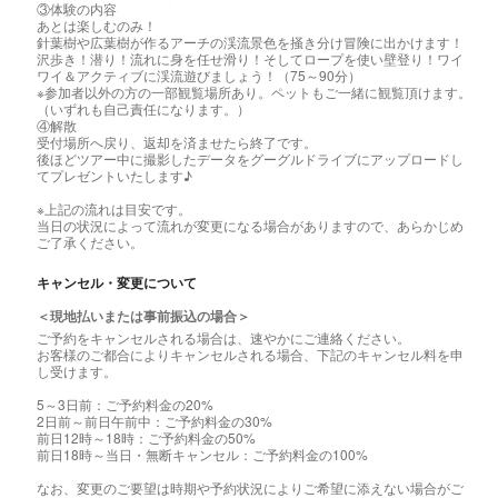
③体験の内容
あとは楽しむのみ！
針葉樹や広葉樹が作るアーチの渓流景色を掻き分け冒険に出かけます！
沢歩き！潜り！流れに身を任せ滑り！そしてロープを使い壁登り！ワイ
ワイ＆アクティブに渓流遊びましょう！（75～90分）
※参加者以外の方の一部観覧場所あり。ペットもご一緒に観覧頂けます。
（いずれも自己責任になります。）
④解散
受付場所へ戻り、返却を済ませたら終了です。
後ほどツアー中に撮影したデータをグーグルドライブにアップロードし
てプレゼントいたします♪
※上記の流れは目安です。
当日の状況によって流れが変更になる場合がありますので、あらかじめ
ご了承ください。
キャンセル・変更について
＜現地払いまたは事前振込の場合＞
ご予約をキャンセルされる場合は、速やかにご連絡ください。
お客様のご都合によりキャンセルされる場合、下記のキャンセル料を申
し受けます。
5～3日前：ご予約料金の20%
2日前～前日午前中：ご予約料金の30%
前日12時～18時：ご予約料金の50%
前日18時～当日・無断キャンセル：ご予約料金の100%
なお、変更のご要望は時期や予約状況によりご希望に添えない場合がご