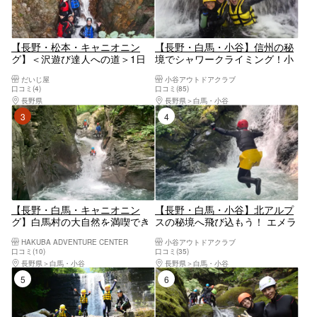
【長野・松本・キャニオニン
【長野・白馬・小谷】信州の秘
グ】＜沢遊び達人への道＞1日
境でシャワークライミング！小
コース（ファミリーコース・達
学生から参加できます！本物の
だいじ屋
小谷アウトドアクラブ
人コースいずれかをお選びくだ
自然アウトドア体験！
口コミ(4)
口コミ(85)
さい）手ぶらで参加OK！嬉しい
長野県
松本市（松本駅周辺・浅間・美ヶ原・塩尻）
長野県
白馬・小谷
ランチ付き♪写真データプレゼ
3位
4位
ント！一部観覧場所あり！
【長野・白馬・キャニオニン
【長野・白馬・小谷】北アルプ
グ】白馬村の大自然を満喫でき
スの秘境へ飛び込もう！ エメラ
るスリリングなアクティビティ
ルドグリーンの渓谷で滝つぼジ
HAKUBA ADVENTURE CENTER
小谷アウトドアクラブ
を体験しよう！
ャンプ・天然ウォータースライ
口コミ(10)
口コミ(35)
ダー・シャワークライミングを
長野県
白馬・小谷
長野県
白馬・小谷
満喫。自然の中で思いきり遊べ
5位
6位
る、本格アウトドア体験！