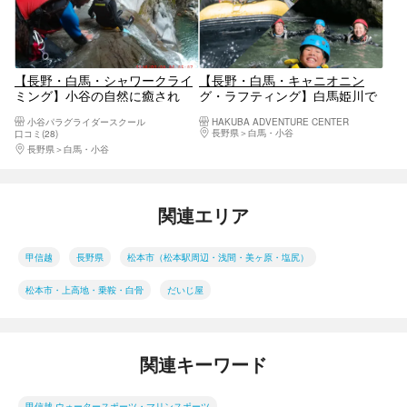
【長野・白馬・シャワークライ
【長野・白馬・キャニオニン
ミング】小谷の自然に癒され
グ・ラフティング】白馬姫川で
る！シャワークライミング
キャニオニングとラフティング
小谷パラグライダースクール
HAKUBA ADVENTURE CENTER
がセットになったお得なMixプ
長野県
白馬・小谷
口コミ(28)
ラン
長野県
白馬・小谷
関連エリア
甲信越
長野県
松本市（松本駅周辺・浅間・美ヶ原・塩尻）
松本市・上高地・乗鞍・白骨
だいじ屋
関連キーワード
甲信越 ウォータースポーツ・マリンスポーツ