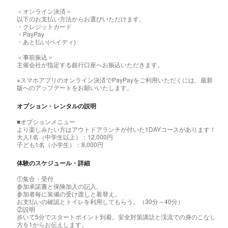
＜オンライン決済＞
以下のお支払い方法からお選びいただけます。
・クレジットカード
・PayPay
・あと払い(ペイディ)
＜事前振込＞
主催会社が指定する銀行口座へお振込いただきます。
※スマホアプリのオンライン決済でPayPayをご利用いただくには、最新
版へのアップデートをお願いいたします。
オプション・レンタルの説明
■オプションメニュー
より楽しみたい方はアウトドアランチが付いた1DAYコースがあります！
大人1名（中学生以上）：12,000円
子ども1名（小学生）：8,000円
体験のスケジュール・詳細
①集合・受付
参加承諾書と保険加入の記入。
参加者毎に装備の受け渡しと着替え。
お支払いの確認とトイレを利用してもらう。（30分～40分）
②説明
歩いて5分でスタートポイント到着。安全対策講話と渓流での身のこなし
方を1からお伝えします。