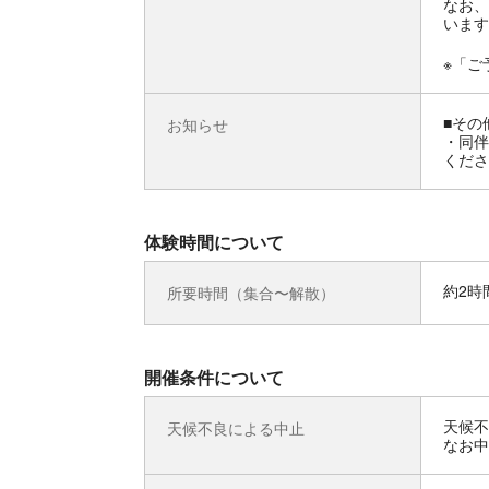
なお、
います
※「ご
■その
お知らせ
・同伴
くださ
体験時間について
約2時
所要時間（集合〜解散）
開催条件について
天候不
天候不良による中止
なお中