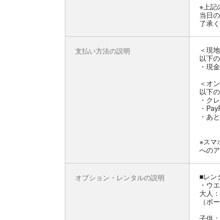
※上記
当日の
了承く
＜現地
支払い方法の説明
以下の
・現金
＜オン
以下の
・クレ
・Pay
・あと
※スマ
へのア
■レン
オプション・レンタルの説明
・ウエ
大人：
（ボー
子供：