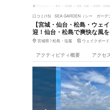
アソビュー！
東北
宮城県
松島・塩竈
利府町（宮城
口コミ(15)
SEA GARDEN（シー ガーデ
【宮城・仙台・松島・ウェ
迎！仙台・松島で爽快な風
宮城県
松島・塩竈
ウェイクボード
アクティビティ概要
アクセ