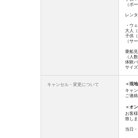
（ボー
レンタ
・ウェ
大人（
子供（
（サー
乗船見
（人数
体験パ
サイズ
＜現地
キャンセル・変更について
キャン
ご連絡
＜オン
お客様
致しま
当日・