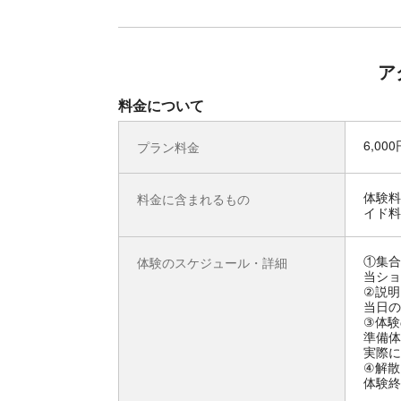
ア
料金について
6,00
プラン料金
体験料
料金に含まれるもの
イド料
①集合
体験のスケジュール・詳細
当ショ
②説明
当日の
③体験
準備体
実際に
④解散
体験終