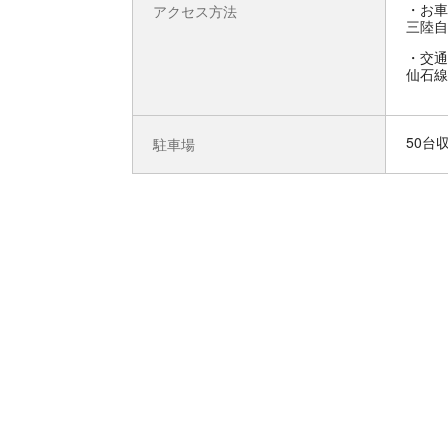
お車
アクセス方法
三陸自
交通
仙石線
50台
駐車場