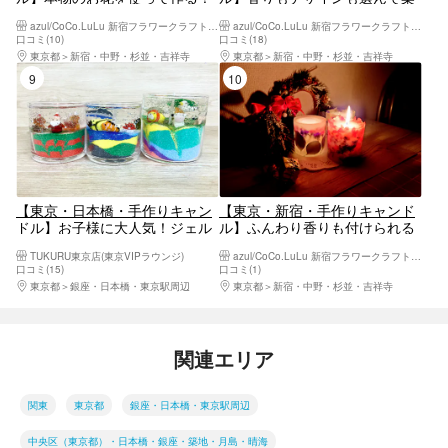
お花見フラワーキャンドル制
しい！ジュエリーポップキャン
azul/CoCo.LuLu 新宿フラワークラフト体験工房
azul/CoCo.LuLu 新宿フラワークラフト体験工房
作 女子会、親子体験、デート
ドル制作
口コミ(10)
口コミ(18)
に最適♪（ハンドメイド、もの
東京都
新宿・中野・杉並・吉祥寺
東京都
新宿・中野・杉並・吉祥寺
づくり、企業イベント、出張イ
9位
10位
ベント可能）
【東京・日本橋・手作りキャン
【東京・新宿・手作りキャンド
ドル】お子様に大人気！ジェル
ル】ふんわり香りも付けられる
キャンドル（1個）
ボタニカルキャンドル作り ア
TUKURU東京店(東京VIPラウンジ)
azul/CoCo.LuLu 新宿フラワークラフト体験工房
ロマ香るアイテムです。 女子
口コミ(15)
口コミ(1)
会、親子体験、団体制作に
東京都
銀座・日本橋・東京駅周辺
東京都
新宿・中野・杉並・吉祥寺
関連エリア
関東
東京都
銀座・日本橋・東京駅周辺
中央区（東京都）・日本橋・銀座・築地・月島・晴海