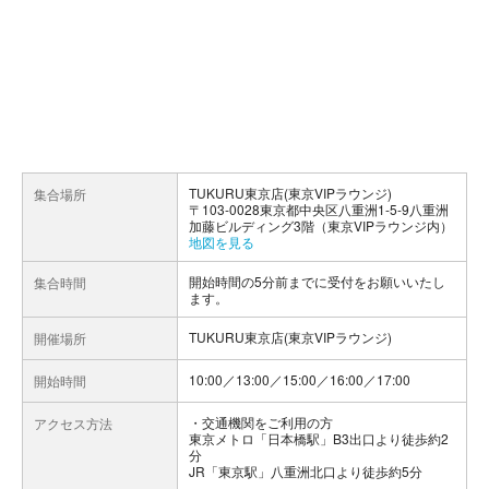
TUKURU東京店(東京VIPラウンジ)
集合場所
〒103-0028東京都中央区八重洲1-5-9八重洲
加藤ビルディング3階（東京VIPラウンジ内）
地図を見る
開始時間の5分前までに受付をお願いいたし
集合時間
ます。
TUKURU東京店(東京VIPラウンジ)
開催場所
10:00／13:00／15:00／16:00／17:00
開始時間
交通機関をご利用の方
アクセス方法
東京メトロ「日本橋駅」B3出口より徒歩約2
分
JR「東京駅」八重洲北口より徒歩約5分