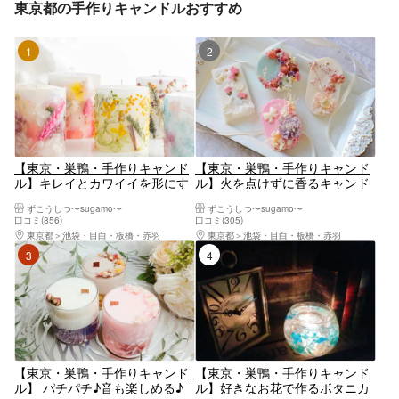
東京都の手作りキャンドルおすすめ
1位
2位
【東京・巣鴨・手作りキャンド
【東京・巣鴨・手作りキャンド
ル】キレイとカワイイを形にす
ル】火を点けずに香るキャンド
る♬3Dボタニカルキャンドル
ル♪ボタニカルアロマワックス
ずこうしつ〜sugamo〜
ずこうしつ〜sugamo〜
（1個）※平日割引対象
サシェ(2個)
口コミ(856)
口コミ(305)
東京都
池袋・目白・板橋・赤羽
東京都
池袋・目白・板橋・赤羽
3位
4位
【東京・巣鴨・手作りキャンド
【東京・巣鴨・手作りキャンド
ル】 パチパチ♪音も楽しめる♪
ル】好きなお花で作るボタニカ