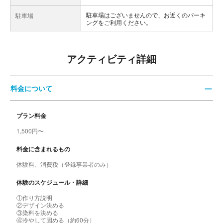
駐車場はございませんので、お近くのパーキ
駐車場
ングをご利用ください。
アクティビティ詳細
料金について
プラン料金
1,500円〜
料金に含まれるもの
体験料、消費税（登録事業者のみ）
体験のスケジュール・詳細
①作り方説明
②デザイン決める
③染料を決める
④冷やして固める（約60分）