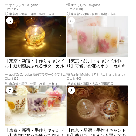
ウッドウィック ” フラワーキャ
ルキャンドルホルダー（1個）※
ずこうしつ〜sugamo〜
ずこうしつ〜sugamo〜
ンドル （1個）
平日割引対象
口コミ(47)
口コミ(318)
東京都
池袋・目白・板橋・赤羽
東京都
池袋・目白・板橋・赤羽
5位
6位
【東京・新宿・手作りキャンド
【東京・品川・キャンドル作
ル】透明感あふれるボタニカル
り】可愛いお花のボタニカルキ
ジェルキャンドルホルダー制作
ャンドルプラン
azul/CoCo.LuLu 新宿フラワークラフト体験工房
Atelier MiuMiu（アトリエミュウミュウ）
体験 ハンドメイド ものづく
口コミ(22)
口コミ(40)
り 女子会や親子で楽しめます
東京都
新宿・中野・杉並・吉祥寺
東京都
蒲田・大森・羽田周辺
7位
8位
【東京・新宿・手作りキャンド
【東京・新宿・手作りキャンド
ル】本物のお花を使って作る！
ル】香りもデザインも選んで楽