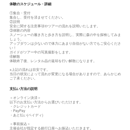
体験のスケジュール・詳細
①集合・受付
集合し、受付を済ませてください。
②説明
安全に関する注意事項やツアーの流れを説明いたします。
③体験の内容
スノーシューの履き方と歩き方を説明し、実際に森の中を探検してみま
しょう。
アップダウンは少ないので体力にあまり自信がない方でもご安心くださ
い！
ガイドがツアー中の写真撮影をします。
④解散
体験終了後、レンタル品の返却を行い解散になります。
※上記の流れは目安です。
当日の状況によって流れが変更になる場合がありますので、あらかじめ
ご了承ください。
支払い方法の説明
＜オンライン決済＞
以下のお支払い方法からお選びいただけます。
・クレジットカード
・PayPay
・あと払い(ペイディ)
＜事前振込＞
主催会社が指定する銀行口座へお振込いただきます。