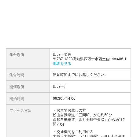
四万十楽舎
集合場所
〒787-1323高知県四万十市西土佐中半408-1
地図を見る
開始時間までにお越しください。
集合時間
四万十川
開催場所
09:30／14:00
開始時間
お車でお越しの方
アクセス方法
松山自動車道「三間IC」から約50分
高知自動車道「四万十町中央IC」から約1時
間20分
交通機関をご利用の方
大阪（大阪駅）→ 江川崎駅 → 四万十楽舎ま