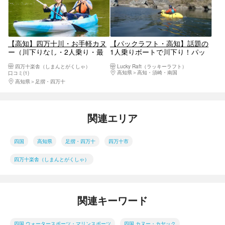
【高知】四万十川・お手軽カヌ
【パックラフト・高知】話題の
ー（川下りなし・2人乗り・最
1人乗りボートで川下り！パッ
大3時間）
クラフトツアー
四万十楽舎（しまんとがくしゃ）
Lucky Raft（ラッキーラフト）
高知県
高知・須崎・南国
口コミ(1)
高知県
足摺・四万十
関連エリア
四国
高知県
足摺・四万十
四万十市
四万十楽舎（しまんとがくしゃ）
関連キーワード
四国 ウォータースポーツ・マリンスポーツ
四国 カヌー・カヤック