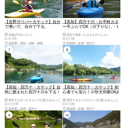
【吉野川リバーカヤック】自分
【高知】四万十川・お手軽カヌ
で漕いで、自分で下る。
ー手ぶらでOK（川下りなし・1
1.5km【大豊IC15分】
人乗り・最大2.5時間）
水遊び!ガルバンゾ
四万十楽舎（しまんとがくしゃ）
口コミ(4)
口コミ(3)
高知県
高知・須崎・南国
高知県
足摺・四万十
7位
8位
【高知・四万十・カヤック】自
【高知・四万十・カヤック】初
然に囲まれた四万十川を下る！
心者でも安心！小型犬同乗OK♪
1人乗りカヤック川下りツアー
自然に囲まれた四万十川を下
四万十カヌーとキャンプの里 かわらっこ
四万十カヌーとキャンプの里 かわらっこ
る！2人乗りタンデムカヤック
口コミ(15)
口コミ(4)
高知県
足摺・四万十
高知県
足摺・四万十
9位
10位