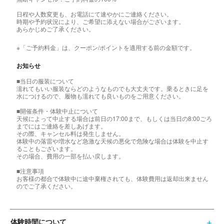
日程や人数変更も、お電話にて速やかにご連絡ください。
時期や予約状況により、ご希望に添えない場合がございます。
あらかじめご了承ください。
※「ご予約料金」は、クーポン/ポイントを適用する前の金額です。
お知らせ
■当日の服装について
濡れてもいい服装ならどのようなものでも大丈夫です。乗るときに足を
水につけるので、履物も濡れても良いものをご用意ください。
■開催条件・体験中止について
天候によって中止する場合は前日の17:00まで、もしくは当日の8:00ごろ
までにはご連絡を差しあげます。
その際、キャンセル料は発生しません。
体験中の落雷や増水など急激な天候の悪化で危険な場合は体験を中止す
ることもございます。
その場合、費用の一部を払い戻します。
■注意事項
お客様の都合で体験中に途中棄権されても、体験費用は返却出来ません
のでご了承ください。
体験時間について