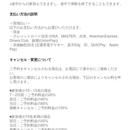
※途中からの参加もできますし、途中で体験を終了することもできます。
支払い方法の説明
＜現地払い＞
以下のお支払い方法からお選びいただけます。
・現金
・クレジットカード決済 (VISA、MASTER、JCB、AmericanExpress、
Diners Club、銀聯(UnionPay))
・非接触型決済 (交通系電子マネー、楽天Edy、iD、QUICPay、Apple
Pay)
キャンセル・変更について
ご予約をキャンセルされる場合は、お電話にて速やかにご連絡くださ
い。
お客様のご都合によりキャンセルされる場合、下記のキャンセル料を申
し受けます。
■参加者が10～15名の場合
7～2日前：ご予約料金の20%
前日：ご予約料金の40%
当日：ご予約料金の60%
無断キャンセル：ご予約料金の100%
■参加者が10名未満の場合
前日：ご予約料金の30%
当日：ご予約料金の60%
無断キャンセル：ご予約料金の100%