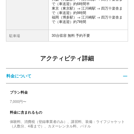
で（車送迎）約6時間半
東京（東京駅）→ 江川崎駅 → 四万十楽舎ま
で（車送迎）約9時間
福岡（博多駅）→ 江川崎駅 → 四万十楽舎ま
で（車送迎）約7時間
30台収容 無料 予約不要
駐車場
アクティビティ詳細
料金について
プラン料金
7,000円〜
料金に含まれるもの
体験料、消費税（登録事業者のみ）、講習料、装備：ライフジャケット
（人数分、4着まで）、カヌーレンタル料、パドル