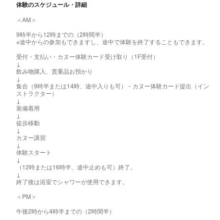
体験のスケジュール・詳細
＜AM＞
9時半から12時までの（2時間半）
※途中からの参加もできますし、途中で体験を終了することもできます。
受付・支払い・カヌー体験カード受け取り（1F受付）
↓
飲み物購入、貴重品お預かり
↓
集合（9時半または14時、途中入りも可）・カヌー体験カード提出（イン
ストラクター）
↓
装備着用
↓
徒歩移動
↓
カヌー講習
↓
体験スタート
↓
（12時または16時半、途中止めも可）終了。
↓
終了後は浴室でシャワーが使用できます。
＜PM＞
午後2時から4時半までの（2時間半）