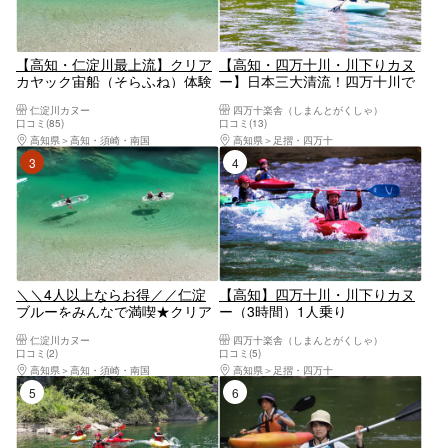
【高知・仁淀川最上流】クリア
【高知・四万十川・川下りカヌ
カヤック宙船（そらふね）体験
ー】日本三大清流！四万十川で
／スイーツ付／一眼レフ＆4Kド
ゆったり2人乗りカヌー（３人
仁淀川カヌー
四万十楽舎（しまんとがくしゃ）
ローン撮影データプレゼント！
乗りも可）
口コミ(85)
口コミ(13)
／カップル・ファミリーに♪
高知県
高知・須崎・南国
高知県
足摺・四万十
3位
4位
＼＼4人以上ならお得／／仁淀
【高知】四万十川・川下りカヌ
ブルーをみんなで満喫★クリア
ー（3時間）1人乗り
カヤック体験！《4名以上なら
仁淀川カヌー
四万十楽舎（しまんとがくしゃ）
全員1000円OFF！》＜期間限定
口コミ(2)
口コミ(5)
＞【お友達同士・ファミリーに
高知県
高知・須崎・南国
高知県
足摺・四万十
おすすめ】※スイーツは付きま
5位
6位
せん