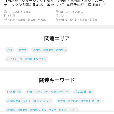
【石垣島・クルージング】ダイ
【沖縄・石垣島・星空クルージ
ナミックな夕陽を眺める！黄金
ング】当日予約◎！送迎無しプ
色に輝くマジックアワーで感動
ラン！世界有数の星空に逢いに
ぷしぃぬしま 石垣店
ぷしぃぬしま 石垣店
体験！＜1ドリンク付／市街地
行く！ 三線を聴きながら見る満
口コミ(1)
口コミ(1)
送迎無料＞
天の星空＜星空ガイド・三線生
沖縄県
石垣島・西表島・竹富島
沖縄県
石垣島・西表島・竹富島
ライブ／1ドリンク＞
関連エリア
沖縄
宮古島
宮古島・伊良部島・宮古島市
ベイクルーズ・宮古島 モンブラン
関連キーワード
沖縄 乗り物
沖縄 クルージング・船上パーティー
宮古島 乗り物
宮古島 クルージング・船上パーティー
宮古島・伊良部島・宮古島市 乗り物
宮古島・伊良部島・宮古島市 クルージング・船上パーティー