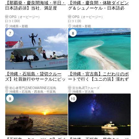
【那覇発・慶良間海域・半日・
【沖縄・慶良間・体験ダイビン
日本語必須】当社、満足度
グ＆シュノーケル・日本語必
NO.1！シュノーケル＆マリンス
須】ウォータースライダー付き
OPG（オーピージー）
OPG（オーピージー）
ポーツコース 滑り台・ジャン
の大型クルーザーで行く慶良間
口コミ(33)
口コミ(3)
プ台・海上ブランコ付きクルー
海域ツアー！透明度抜群の海で
沖縄県
那覇
沖縄県
那覇
ザー| 圧倒的に揺れが少ない | 豊
ぜいたくなひと時を過ごそう！
7位
8位
富なアクティビティ|
【沖縄・石垣島・貸切クルー
【沖縄・宮古島】こだわりのボ
ズ】社員旅行やサークルにピッ
ートで行く【ユニの浜】濡れず
タリ！豪華なクルーザーをチャ
に上陸可能！マリーナ発着で伊
初心者専門店NEOMARINE石垣島
宮古島JETクルーズ
ーターして石垣島の海を満喫し
良部大橋をくぐるプチクルージ
沖縄県
石垣島・西表島・竹富島
沖縄県
宮古島
よう！
ング【ドローン撮影無料】
9位
10位