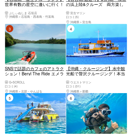
世界有数の星空に逢いに行く！
の浜上陸&クルーズ 両方楽し
三線を聴きながら海から見上げ
めるツアー1.5h 上級ボートで優
ぷしぃぬしま 石垣店
宮古マリン
る満天の星空＜星空ガイド・三
雅にリゾート気分◎個トイレ、
沖縄県
石垣島・西表島・竹富島
口コミ(5)
線生ライブ付／1ドリンク付／
冷房完備！お子様割有り 送迎
沖縄県
宮古島
市街地送迎無料＞
車までも豪華！
3位
4位
SNSで話題のカフェのアトラク
【沖縄・クルージング】水中観
ション！Beryl The Ride エメラ
光船で贅沢クルージング！本当
ルドの絶景、ワルミ海峡を満喫
に海の中にいるみたい！
G•SCROLL
ウエストマリン
しよう！！ 【沖縄・古宇利島・
口コミ(4)
口コミ(31)
羽地内海・クルージング】
沖縄県
北部・やんばる
沖縄県
那覇
5位
6位