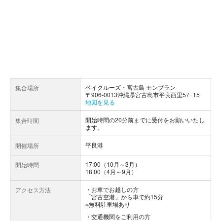
ベイクルーズ・宮古島 モンブラン
集合場所
〒906-0013沖縄県宮古島市平良西里57−15
地図を見る
開始時間の20分前までに受付をお願いいたし
集合時間
ます。
平良港
開催場所
17:00（10月～3月）
開始時間
18:00（4月～9月）
お車でお越しの方
アクセス方法
「宮古空港」から車で約15分
※無料駐車場あり
交通機関をご利用の方