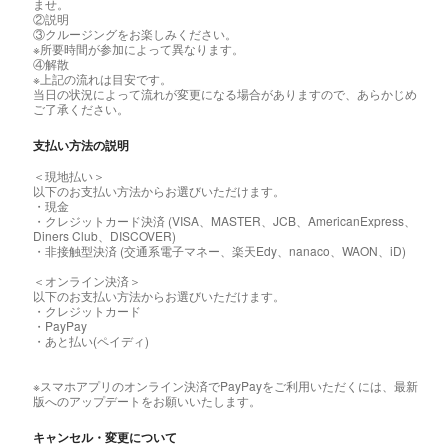
ませ。
②説明
③クルージングをお楽しみください。
※所要時間が参加によって異なります。
④解散
※上記の流れは目安です。
当日の状況によって流れが変更になる場合がありますので、あらかじめ
ご了承ください。
支払い方法の説明
＜現地払い＞
以下のお支払い方法からお選びいただけます。
・現金
・クレジットカード決済 (VISA、MASTER、JCB、AmericanExpress、
Diners Club、DISCOVER)
・非接触型決済 (交通系電子マネー、楽天Edy、nanaco、WAON、iD)
＜オンライン決済＞
以下のお支払い方法からお選びいただけます。
・クレジットカード
・PayPay
・あと払い(ペイディ)
※スマホアプリのオンライン決済でPayPayをご利用いただくには、最新
版へのアップデートをお願いいたします。
キャンセル・変更について