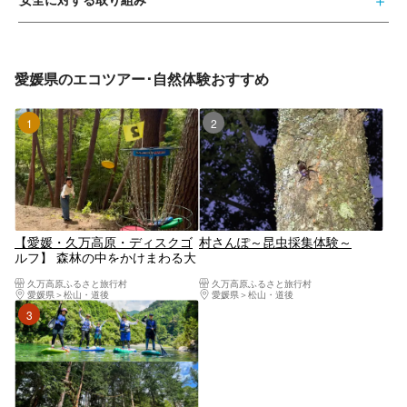
愛媛県のエコツアー･自然体験おすすめ
1位
2位
【愛媛・久万高原・ディスクゴ
村さんぽ～昆虫採集体験～
ルフ】 森林の中をかけまわる大
冒険！大自然を満喫しよう！！
久万高原ふるさと旅行村
久万高原ふるさと旅行村
愛媛県
松山・道後
愛媛県
松山・道後
3位