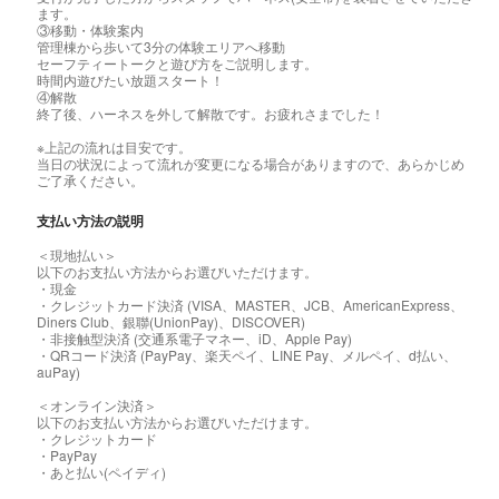
ます。
③移動・体験案内
管理棟から歩いて3分の体験エリアへ移動
セーフティートークと遊び方をご説明します。
時間内遊びたい放題スタート！
④解散
終了後、ハーネスを外して解散です。お疲れさまでした！
※上記の流れは目安です。
当日の状況によって流れが変更になる場合がありますので、あらかじめ
ご了承ください。
支払い方法の説明
＜現地払い＞
以下のお支払い方法からお選びいただけます。
・現金
・クレジットカード決済 (VISA、MASTER、JCB、AmericanExpress、
Diners Club、銀聯(UnionPay)、DISCOVER)
・非接触型決済 (交通系電子マネー、iD、Apple Pay)
・QRコード決済 (PayPay、楽天ペイ、LINE Pay、メルペイ、d払い、
auPay)
＜オンライン決済＞
以下のお支払い方法からお選びいただけます。
・クレジットカード
・PayPay
・あと払い(ペイディ)