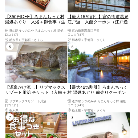
【350円OFF】ろまんちっく村
【最大15％割引】宮の街道温泉
湯処あぐり 入浴＋御食事（生
江戸遊 入館クーポン（江戸遊
ゆば弁当orゆめポーク とんかつ
オリジナルタオル＋レンタルバ
道の駅うつのみや ろまんちっく村 湯処あぐり
宮の街道温泉江戸遊
膳）
スタオル付）
口コミ(7)
口コミ(187)
栃木県
宇都宮・さくら
栃木県
宇都宮・さくら
5位
6位
【源泉かけ流し】リブマックス
【最大42%割引】ろまんちっく
リゾート川治 チケット（入館＋
村 湯処あぐり 前売りクーポン
タオルセット付）
（入館＋フェイスタオル）
リブマックスリゾート川治
道の駅うつのみや ろまんちっく村 湯処あぐり
口コミ(1)
口コミ(245)
栃木県
日光・霧降高原・奥日光・中禅寺湖・今市
栃木県
宇都宮・さくら
7位
8位