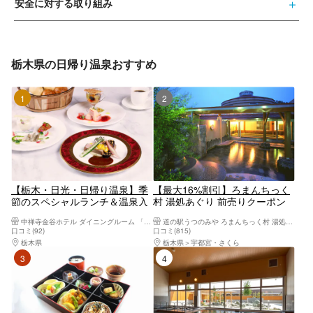
安全に対する取り組み
栃木県の日帰り温泉おすすめ
1位
2位
【栃木・日光・日帰り温泉】季
【最大16%割引】ろまんちっく
節のスペシャルランチ＆温泉入
村 湯処あぐり 前売りクーポン
浴付きの贅沢プラン！
（入館料）
中禅寺金谷ホテル ダイニングルーム 「みずなら」
道の駅うつのみや ろまんちっく村 湯処あぐり
口コミ(92)
口コミ(815)
栃木県
日光・霧降高原・奥日光・中禅寺湖・今市
栃木県
宇都宮・さくら
3位
4位