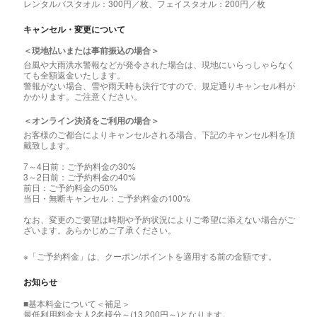
レンタルバスタオル：300円／枚、フェイスタオル：200円／枚
キャンセル・変更について
＜現地払いまたは事前振込の場合＞
台風や大雨洪水警報などが発令された場合は、現地にいらっしゃらなく
ても全額返金いたします。
警報がない場合、雪や雨天時も決行ですので、規定通りキャンセル料が
かかります。ご注意ください。
＜オンライン決済をご利用の場合＞
お客様のご都合によりキャンセルされる場合、下記のキャンセル料を頂
戴致します。
7～4日前：ご予約料金の30%
3～2日前：ご予約料金の40%
前日：ご予約料金の50%
当日・無断キャンセル：ご予約料金の100%
なお、変更のご要望は時期や予約状況によりご希望に添えない場合がご
ざいます。あらかじめご了承ください。
※「ご予約料金」は、クーポン/ポイントを適用する前の金額です。
お知らせ
■基本料金について＜補足＞
最低利用料金大人2名様分～(13,200円～)となります。