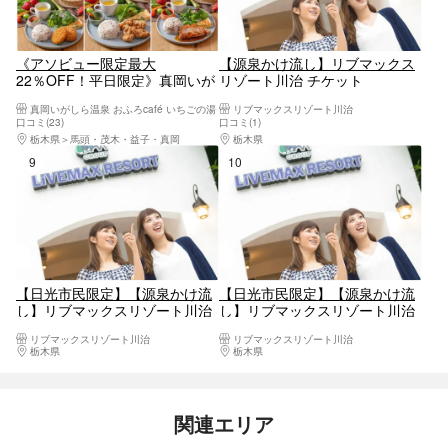
《アソビュー限定最大
【源泉かけ流し】リブマックス
22％OFF！平日限定》真岡いが
リゾート川治 チケット
しら温泉 おふろcaféいちごの湯
真岡いがしら温泉 おふろcafé いちごの湯
リブマックスリゾート川治
お得な食事付きパッケージプラ
口コミ(23)
口コミ(1)
ン
栃木県
馬頭・茂木・益子・真岡
栃木県
日光・霧降高原・奥日光・中禅寺湖・
9位
10位
【日光市民限定】【源泉かけ流
【日光市民限定】【源泉かけ流
し】リブマックスリゾート川治
し】リブマックスリゾート川治
チケット
チケット（入館＋フェイスタオ
リブマックスリゾート川治
リブマックスリゾート川治
ル）
栃木県
日光・霧降高原・奥日光・中禅寺湖・今市
栃木県
日光・霧降高原・奥日光・中禅寺湖・
関連エリア