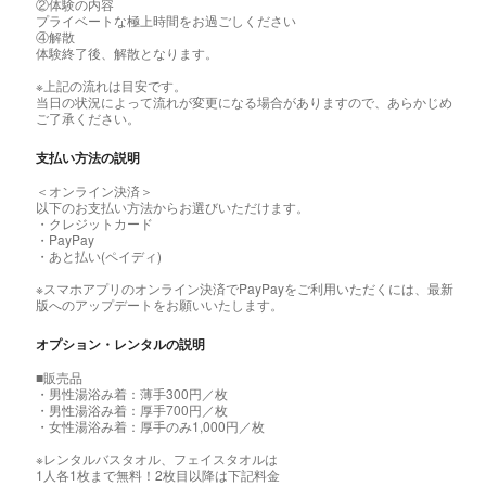
②体験の内容
プライベートな極上時間をお過ごしください
④解散
体験終了後、解散となります。
※上記の流れは目安です。
当日の状況によって流れが変更になる場合がありますので、あらかじめ
ご了承ください。
支払い方法の説明
＜オンライン決済＞
以下のお支払い方法からお選びいただけます。
・クレジットカード
・PayPay
・あと払い(ペイディ)
※スマホアプリのオンライン決済でPayPayをご利用いただくには、最新
版へのアップデートをお願いいたします。
オプション・レンタルの説明
■販売品
・男性湯浴み着：薄手300円／枚
・男性湯浴み着：厚手700円／枚
・女性湯浴み着：厚手のみ1,000円／枚
※レンタルバスタオル、フェイスタオルは
1人各1枚まで無料！2枚目以降は下記料金