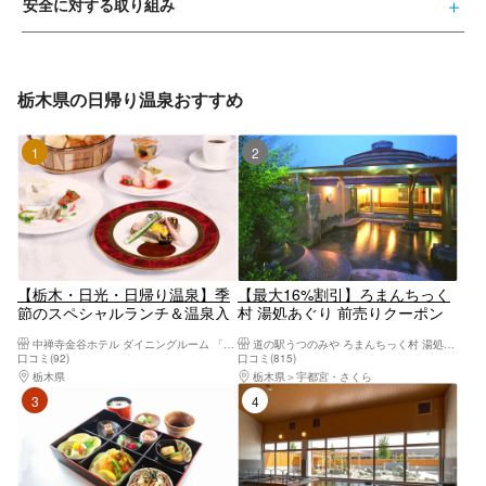
安全に対する取り組み
栃木県の日帰り温泉おすすめ
1位
2位
【栃木・日光・日帰り温泉】季
【最大16%割引】ろまんちっく
節のスペシャルランチ＆温泉入
村 湯処あぐり 前売りクーポン
浴付きの贅沢プラン！
（入館料）
中禅寺金谷ホテル ダイニングルーム 「みずなら」
道の駅うつのみや ろまんちっく村 湯処あぐり
口コミ(92)
口コミ(815)
栃木県
日光・霧降高原・奥日光・中禅寺湖・今市
栃木県
宇都宮・さくら
3位
4位