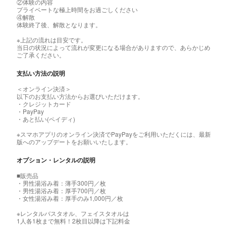
②体験の内容
プライベートな極上時間をお過ごしください
④解散
体験終了後、解散となります。
※上記の流れは目安です。
当日の状況によって流れが変更になる場合がありますので、あらかじめ
ご了承ください。
支払い方法の説明
＜オンライン決済＞
以下のお支払い方法からお選びいただけます。
・クレジットカード
・PayPay
・あと払い(ペイディ)
※スマホアプリのオンライン決済でPayPayをご利用いただくには、最新
版へのアップデートをお願いいたします。
オプション・レンタルの説明
■販売品
・男性湯浴み着：薄手300円／枚
・男性湯浴み着：厚手700円／枚
・女性湯浴み着：厚手のみ1,000円／枚
※レンタルバスタオル、フェイスタオルは
1人各1枚まで無料！2枚目以降は下記料金