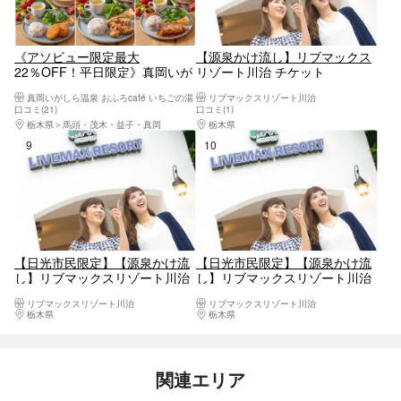
《アソビュー限定最大
【源泉かけ流し】リブマックス
22％OFF！平日限定》真岡いが
リゾート川治 チケット
しら温泉 おふろcaféいちごの湯
真岡いがしら温泉 おふろcafé いちごの湯
リブマックスリゾート川治
お得な食事付きパッケージプラ
口コミ(21)
口コミ(1)
ン
栃木県
馬頭・茂木・益子・真岡
栃木県
日光・霧降高原・奥日光・中禅寺湖・
9位
10位
【日光市民限定】【源泉かけ流
【日光市民限定】【源泉かけ流
し】リブマックスリゾート川治
し】リブマックスリゾート川治
チケット
チケット（入館＋フェイスタオ
リブマックスリゾート川治
リブマックスリゾート川治
ル）
栃木県
日光・霧降高原・奥日光・中禅寺湖・今市
栃木県
日光・霧降高原・奥日光・中禅寺湖・
関連エリア