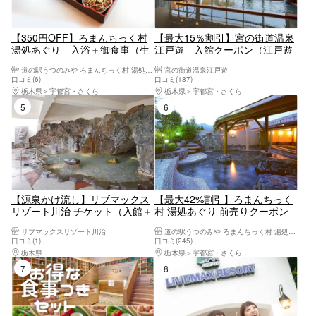
【350円OFF】ろまんちっく村
【最大15％割引】宮の街道温泉
湯処あぐり 入浴＋御食事（生
江戸遊 入館クーポン（江戸遊
ゆば弁当orゆめポーク とんかつ
オリジナルタオル＋レンタルバ
道の駅うつのみや ろまんちっく村 湯処あぐり
宮の街道温泉江戸遊
膳）
スタオル付）
口コミ(6)
口コミ(187)
栃木県
宇都宮・さくら
栃木県
宇都宮・さくら
5位
6位
【源泉かけ流し】リブマックス
【最大42%割引】ろまんちっく
リゾート川治 チケット（入館＋
村 湯処あぐり 前売りクーポン
タオルセット付）
（入館＋フェイスタオル）
リブマックスリゾート川治
道の駅うつのみや ろまんちっく村 湯処あぐり
口コミ(1)
口コミ(245)
栃木県
日光・霧降高原・奥日光・中禅寺湖・今市
栃木県
宇都宮・さくら
7位
8位