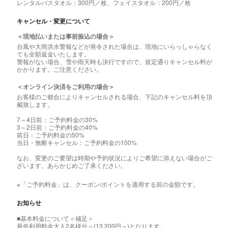
レンタルバスタオル：300円／枚、フェイスタオル：200円／枚
キャンセル・変更について
＜現地払いまたは事前振込の場合＞
台風や大雨洪水警報などが発令された場合は、現地にいらっしゃらなく
ても全額返金いたします。
警報がない場合、雪や雨天時も決行ですので、規定通りキャンセル料が
かかります。ご注意ください。
＜オンライン決済をご利用の場合＞
お客様のご都合によりキャンセルされる場合、下記のキャンセル料を頂
戴致します。
7～4日前：ご予約料金の30%
3～2日前：ご予約料金の40%
前日：ご予約料金の50%
当日・無断キャンセル：ご予約料金の100%
なお、変更のご要望は時期や予約状況によりご希望に添えない場合がご
ざいます。あらかじめご了承ください。
※「ご予約料金」は、クーポン/ポイントを適用する前の金額です。
お知らせ
■基本料金について＜補足＞
最低利用料金大人2名様分～(13,200円～)となります。