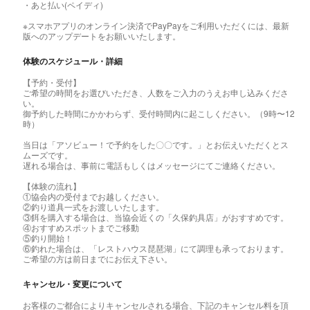
・あと払い(ペイディ)
※スマホアプリのオンライン決済でPayPayをご利用いただくには、最新
版へのアップデートをお願いいたします。
体験のスケジュール・詳細
【予約・受付】
ご希望の時間をお選びいただき、人数をご入力のうえお申し込みくださ
い。
御予約した時間にかかわらず、受付時間内に起こしください。（9時〜12
時）
当日は「アソビュー！で予約をした〇〇です。」とお伝えいただくとス
ムーズです。
遅れる場合は、事前に電話もしくはメッセージにてご連絡ください。
【体験の流れ】
①協会内の受付までお越しください。
②釣り道具一式をお渡しいたします。
③餌を購入する場合は、当協会近くの「久保釣具店」がおすすめです。
④おすすめスポットまでご移動
⑤釣り開始！
⑥釣れた場合は、「レストハウス琵琶湖」にて調理も承っております。
ご希望の方は前日までにお伝え下さい。
キャンセル・変更について
お客様のご都合によりキャンセルされる場合、下記のキャンセル料を頂