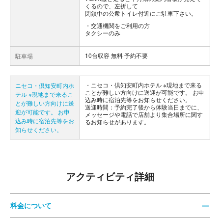
くるので、左折して
閉鎖中の公衆トイレ付近にご駐車下さい。
交通機関をご利用の方
タクシーのみ
10台収容 無料 予約不要
駐車場
ニセコ・倶知安町内ホテル ※現地まで来る
ニセコ・倶知安町内ホ
ことが難しい方向けに送迎が可能です。 お申
テル ※現地まで来るこ
込み時に宿泊先等をお知らせください。
とが難しい方向けに送
送迎時間：予約完了後から体験当日までに、
迎が可能です。 お申
メッセージや電話で店舗より集合場所に関す
込み時に宿泊先等をお
るお知らせがあります。
知らせください。
アクティビティ詳細
料金について