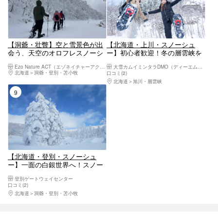
【洞爺・壮瞥】空と雪景色が出
【北海道・上川・スノーシュ
会う、天空のオロフレスノーシ
ー】初心者歓迎！冬の層雲峡を
ュー体験！小学生から参加可
満喫するスノーシューガイドツ
Ezo Nature ACT（エゾネイチャーアクト）
大雪カムイミンタラDMO（ディーエムオー）
能・初心者大歓迎・送迎有・写
アー
北海道
洞爺・登別・苫小牧
口コミ(2)
真データは無料プレゼント♪
北海道
旭川・層雲峡
9位
【北海道・登別・スノーシュ
ー】一面の白銀世界へ！スノー
シューをはいて樹氷を見よう
登別ゲートウェイセンター
口コミ(2)
北海道
洞爺・登別・苫小牧