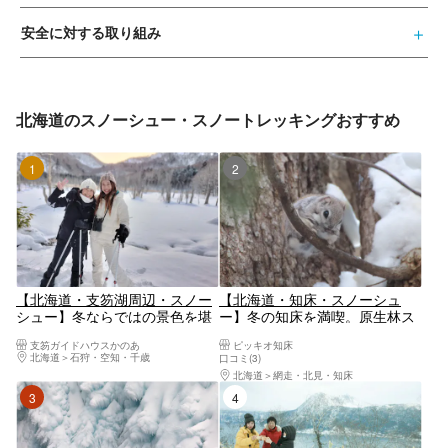
安全に対する取り組み
北海道のスノーシュー・スノートレッキングおすすめ
1位
2位
【北海道・支笏湖周辺・スノー
【北海道・知床・スノーシュ
シュー】冬ならではの景色を堪
ー】冬の知床を満喫。原生林ス
能しよう！プライベート スノー
ノーシュー＆野生動物観察
支笏ガイドハウスかのあ
ピッキオ知床
ウォーク
北海道
石狩・空知・千歳
口コミ(3)
北海道
網走・北見・知床
3位
4位