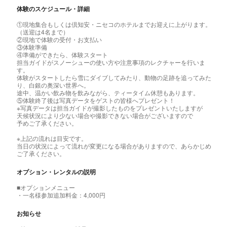
体験のスケジュール・詳細
①現地集合もしくは倶知安・ニセコのホテルまでお迎えに上がります。
（送迎は4名まで）
②現地で体験の受付・お支払い
③体験準備
④準備ができたら、体験スタート
担当ガイドがスノーシューの使い方や注意事項のレクチャーを行いま
す。
体験がスタートしたら雪にダイブしてみたり、動物の足跡を追ってみた
り、白銀の奥深い世界へ。
途中、温かい飲み物を飲みながら、ティータイム休憩もあります。
⑤体験終了後は写真データをゲストの皆様へプレゼント！
※写真データは担当ガイドが撮影したものをプレゼントいたしますが
天候状況により少ない場合や撮影できない場合がございますので
予めご了承ください。
※上記の流れは目安です。
当日の状況によって流れが変更になる場合がありますので、あらかじめ
ご了承ください。
オプション・レンタルの説明
■オプションメニュー
・一名様参加追加料金：4,000円
お知らせ