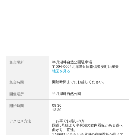
半月湖畔自然公園駐車場
集合場所
〒004-0004北海道虻田郡倶知安町比羅夫
地図を見る
開始時間までにお越しください。
集合時間
半月湖畔自然公園
開催場所
09:30
開始時間
13:30
お車でお越しの方
アクセス方法
国道5号線より半月湖の案内看板がある道へ
曲がり、直進。
1.5kmほど走ると半月湖の案内看板が見えて