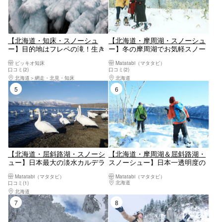
【北海道・知床・スノーシュ
【北海道・摩周湖・スノーシュ
ー】目的地はフレペの滝！生き
ー】冬の摩周湖でお気軽スノー
物を探しながらスノーシュー
シュー体験！ショートコース
ピッキオ知床
Matatabi（マタタビ）
口コミ(2)
口コミ(2)
北海道
網走・北見・知床
北海道
釧路・阿寒・根室・川湯・屈斜路
5位
6位
【北海道・屈斜路湖・スノーシ
【北海道・摩周湖＆屈斜路湖・
ュー】日本最大の淡水カルデラ
スノーシュー】日本一透明度の
湖。屈斜路湖スノーシュー体
高い摩周湖を眺めよう！摩周湖
Matatabi（マタタビ）
Matatabi（マタタビ）
験！ショートコース
＆屈斜路湖スノーシューツアー
北海道
釧路・阿寒・根室・川湯・屈斜路
口コミ(1)
（半日ロング）
北海道
釧路・阿寒・根室・川湯・屈斜路
7位
8位