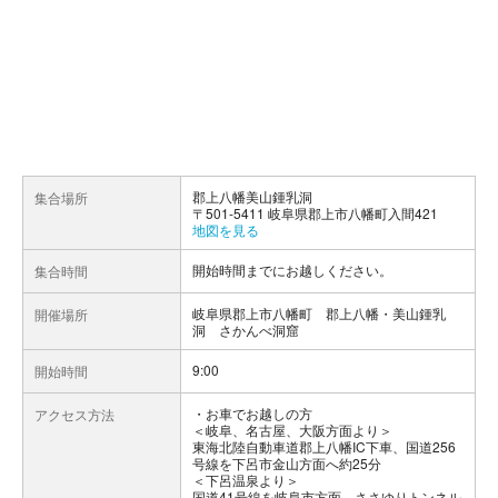
郡上八幡美山鍾乳洞
集合場所
〒501-5411 岐阜県郡上市八幡町入間421
地図を見る
開始時間までにお越しください。
集合時間
岐阜県郡上市八幡町 郡上八幡・美山鍾乳
開催場所
洞 さかんべ洞窟
9:00
開始時間
お車でお越しの方
アクセス方法
＜岐阜、名古屋、大阪方面より＞
東海北陸自動車道郡上八幡IC下車、国道256
号線を下呂市金山方面へ約25分
＜下呂温泉より＞
国道41号線を岐阜市方面、ささゆりトンネル