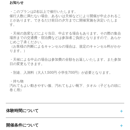
お知らせ
・このプランは2名以上で催行いたします。
催行人数に満たない場合、あるいは天候などにより開催が中止されるこ
とがあります。できるだけ前日の夕方までに開催実施を決定いたしま
す。
・天候の急変などにより当日、中止する場合もあります。その際の集合
場所までの交通費・宿泊費などは参加者ご負担となりますので、あらか
じめご了承ください。
（お客様の判断によるキャンセルの場合は、規定のキャンセル料がかか
ります。）
・天候による中止の場合は参加費の全額をお返しいたします。また参加
日の変更もできます。
・別途、入洞料（大人1,500円 小学生700円）が必要となります。
・持ち物
汚れてもよい動きやすい服、汚れてもよい靴下、タオル（子どもの頭に
巻く用）
体験時間について
開催条件について