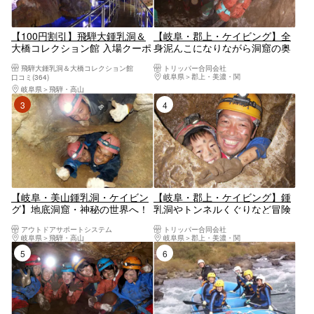
【100円割引】飛騨大鍾乳洞＆
【岐阜・郡上・ケイビング】全
大橋コレクション館 入場クーポ
身泥んこになりながら洞窟の奥
ン
にある神秘の泉を目指してプチ
飛騨大鍾乳洞＆大橋コレクション館
トリッパー合同会社
探検！（半日コース・写真つ
岐阜県
郡上・美濃・関
口コミ(364)
き）
岐阜県
飛騨・高山
3位
4位
【岐阜・美山鍾乳洞・ケイビン
【岐阜・郡上・ケイビング】鍾
グ】地底洞窟・神秘の世界へ！
乳洞やトンネルくぐりなど冒険
ドキドキの洞窟探検に出発！
気分を満喫！小学1年生から参
アウトドアサポートシステム
トリッパー合同会社
加OK！（ケイビング入門コー
岐阜県
飛騨・高山
岐阜県
郡上・美濃・関
ス・写真つき）
5位
6位