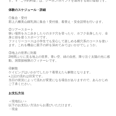
す。
※「ご予約料金」は、クーポン/ポイントを適用する前の金額です。
体験のスケジュール・詳細
①集合・受付
郡上八幡美山鍾乳洞に集合！受付後、着替え・安全説明を行います。
②ツアースタート
狭い場所をカニ歩きしたりのタテ穴を登ったり、ホフク全身したり、全
身と頭を使うスポーツです。
ファミリーコースは小学生でも安心して楽しめる横穴系のコースを使い
ます。これを機会に親子の絆を深めてみてはいかがでしょうか。
③地上の世界に到着
2時間ぶりに見る地上の世界。青い空、緑の自然、降り注ぐ太陽の光に感
動。洞窟探検隊のフィナーレです。
④解散
ケイビングはいかがでしたか？着替えたら解散となります。
※上記の流れは目安です。
当日の状況によって流れが変更になる場合がありますので、あらかじめ
ご了承ください。
お支払方法
＜現地払い＞
以下のお支払い方法からお選びいただけます。
・現金