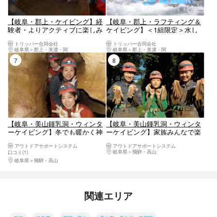
【岐阜・郡上・ケイビング】経
【岐阜・郡上・ラフティング＆
験者・よりアクティブに楽しみ
ケイビング】＜1組限定＞水し
たい方向けのロングコース！
ぶきとどろんこで大自然を体
トリッパー合同会社
トリッパー合同会社
（約5時間・写真つき）
感！1日楽しみ尽くそう！（写
岐阜県
郡上・美濃・関
岐阜県
郡上・美濃・関
真つき）
7位
8位
【岐阜・美山鍾乳洞・ウィンタ
【岐阜・美山鍾乳洞・ウィンタ
ーケイビング】冬でも暖かく神
ーケイビング】家族みんなで楽
秘の世界へ！
しめる！ウィンターファミリー
アウトドアサポートシステム
アウトドアサポートシステム
ケイビング
岐阜県
飛騨・高山
口コミ(1)
岐阜県
飛騨・高山
関連エリア