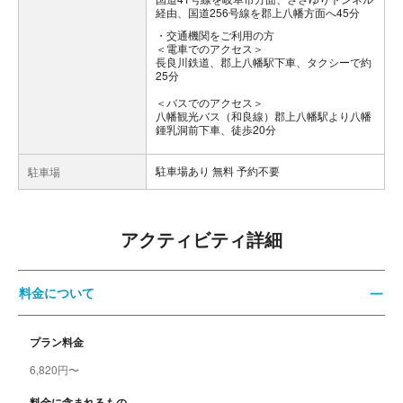
経由、国道256号線を郡上八幡方面へ45分
交通機関をご利用の方
＜電車でのアクセス＞
長良川鉄道、郡上八幡駅下車、タクシーで約
25分
＜バスでのアクセス＞
八幡観光バス（和良線）郡上八幡駅より八幡
鍾乳洞前下車、徒歩20分
駐車場あり 無料 予約不要
駐車場
アクティビティ詳細
料金について
プラン料金
6,820円〜
料金に含まれるもの