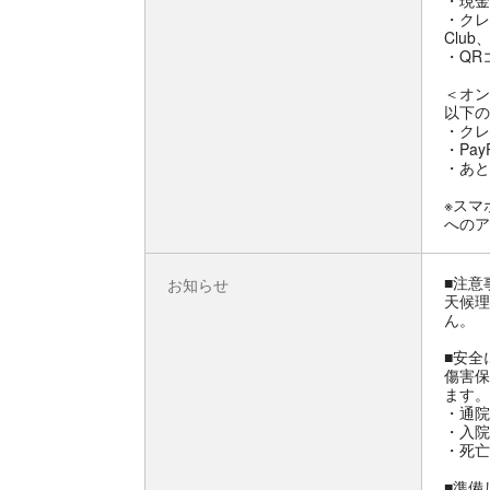
・現金
・クレジ
Club
・QRコ
＜オン
以下の
・クレ
・Pay
・あと
※スマ
へのア
■注意
お知らせ
天候理
ん。
■安全
傷害保
ます。
・通院
・入院
・死亡
■準備