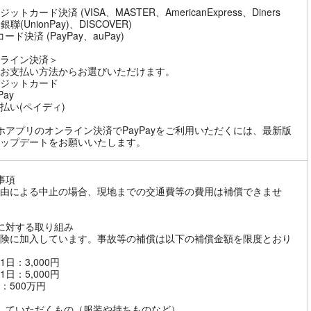
ットカード決済 (VISA、MASTER、AmericanExpress、Diners
、銀聯(UnionPay)、DISCOVER)
ード決済 (PayPay、auPay)
ライン決済＞
お支払い方法からお選びいただけます。
ジットカード
Pay
払い(ペイディ)
ホアプリのオンライン決済でPayPayをご利用いただくには、最新版
ップデートをお願いいたします。
事項
由による中止の場合、現地までの交通費等の費用は補償できませ
に対する取り組み
険に加入しています。事故等の補償は以下の補償金額を限度とおり
1日：3,000円
1日：5,000円
：500万円
していただくもの（服装や持ちものなど）