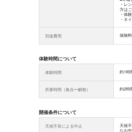
・レン
方はご
・体験
・ネイ
保険料
別途費用
体験時間について
約1時
体験時間
約2時
所要時間（集合〜解散）
開催条件について
天候不
天候不良による中止
なお中