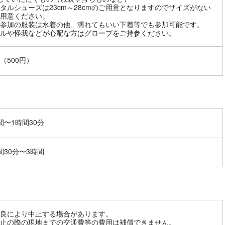
タルシューズは23cm～28cmのご用意となりますのでサイズがない
用意ください。
参加の服装は水着の他、濡れてもいい下着等でも参加可能です。
ルや怪我などが心配な方はグローブをご持参ください。
（500円）
間〜1時間30分
間30分〜3時間
良により中止する場合があります。
止の際の現地までの交通費等の費用は補償できません。