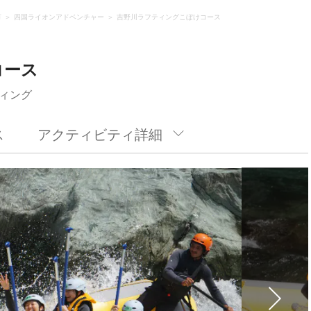
市
四国ライオンアドベンチャー
吉野川ラフティングこぼけコース
コース
ィング
ス
アクティビティ詳細