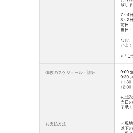
致しま
7～4
3～2
前日：
当日・
なお、
います
※「ご
9:0
体験のスケジュール・詳細
9:30
11:3
12:0
※上記
当日の
了承く
＜現地
お支払方法
以下の