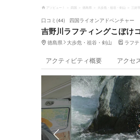
アソビュー！
四国
徳島県
大歩危・祖谷・剣山
三好
口コミ(44)
四国ライオンアドベンチャー
吉野川ラフティングこぼけ
徳島県
大歩危・祖谷・剣山
ラフテ
アクティビティ概要
アクセ