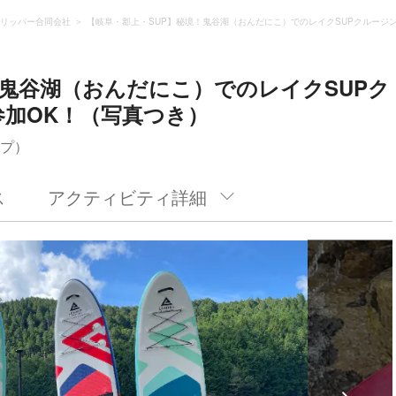
リッパー合同会社
【岐阜・郡上・SUP】秘境！鬼谷湖（おんだにこ）でのレイクSUPクルージ
！鬼谷湖（おんだにこ）でのレイクSUPク
加OK！（写真つき）
ップ）
ス
アクティビティ詳細