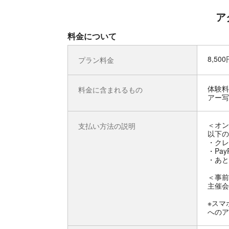
ア
料金について
8,50
プラン料金
体験料
料金に含まれるもの
アー写
＜オン
支払い方法の説明
以下の
・クレ
・Pay
・あと
＜事前
主催会
※スマ
へのア