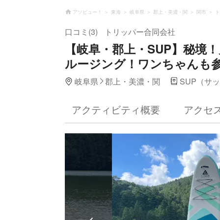
アソビュー！
東海
岐阜県
郡上・美濃・関
関市
ト
口コミ(3)
トリッパー合同会社
【岐阜・郡上・SUP】秘境
ルージング！ワンちゃんも参
岐阜県
郡上・美濃・関
SUP（サ
アクティビティ概要
アクセ