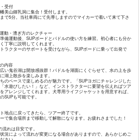
・受付
幡美山鍾乳洞に集合！受付します。
まで5分。当社車両にて先導しますのでマイカーで着いて来て下さ
運動・漕ぎ方のレクチャー
準備運動後、SUPボードとパドルの使い方を練習。初心者にも分か
く丁寧に説明してくれます。
トラクターのサポートを受けながら、SUPボードに乗って出発で
の内容
広い鬼谷湖は開放感抜群！パドルを湖面にくぐらせて、水の上を歩
に湖上散歩を楽しみます。
ちのペースで楽しめるのが魅力です。「SUPヨガにチャレンジした
「水遊びしたい！」など、インストラクターに要望を伝えればツア
をアレンジしてくれます。犬専用ライフジャケットを用意すれば、
のSUPも可能です。
ト地点に戻ってきたら、ツアー終了です。
ーで集合場所まで移動して解散になります。お疲れさまでした！
の流れは目安です。
状況によって流れが変更になる場合がありますので、あらかじめご
ださい。