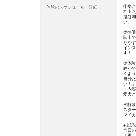
①集合
体験のスケジュール・詳細
郡上八
鬼谷湖
い。
②準備
陸上で
りやす
インス
す！
③体験
静かで
くよう
自分た
い！」
ー内容
愛犬と
④解散
スター
マイカ
※上記
当日の
了承く