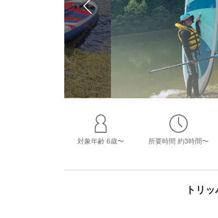
対象年齢
6歳〜
所要時間
約3時間〜
トリッ