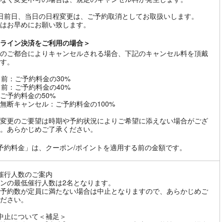
日前日、当日の日程変更は、ご予約取消としてお取扱いします。
はお早めにお願い致します。
ライン決済をご利用の場合＞
のご都合によりキャンセルされる場合、下記のキャンセル料を頂戴
す。
日前：ご予約料金の30%
日前：ご予約料金の40%
ご予約料金の50%
無断キャンセル：ご予約料金の100%
変更のご要望は時期や予約状況によりご希望に添えない場合がござ
。あらかじめご了承ください。
予約料金」は、クーポン/ポイントを適用する前の金額です。
催行人数のご案内
ンの最低催行人数は2名となります。
予約数が定員に満たない場合は中止となりますので、あらかじめご
ださい。
中止について＜補足＞