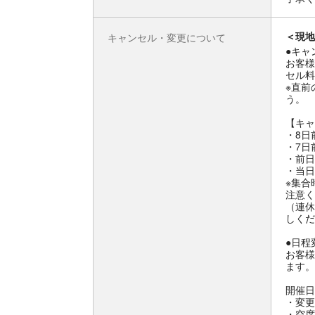
＜現地
キャンセル・変更について
●キャ
お客様
セル料
※直前
う。
【キャ
・8日
・7日
・前日
・当日
※集合
注意く
（連休
しくだ
●日程
お客様
ます。
開催日
・変更
・空席