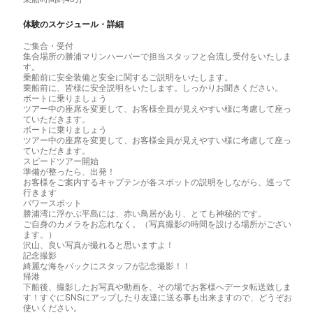
体験のスケジュール・詳細
ご集合・受付
集合場所の勝浦マリンハーバーで担当スタッフと合流し受付をいたしま
す。
乗船前に安全装備と安全に関するご説明をいたします。
乗船前に、皆様に安全説明をいたします。しっかりお聞きください。
ボートに乗りましょう
ツアー中の座席を変更して、お客様全員が見えやすい様に考慮して座っ
ていただきます。
ボートに乗りましょう
ツアー中の座席を変更して、お客様全員が見えやすい様に考慮して座っ
ていただきます。
スピードツアー開始
準備が整ったら、出発！
お客様をご案内するキャプテンが各スポットの説明をしながら、巡って
行きます
パワースポット
勝浦湾に浮かぶ平島には、赤い鳥居があり、とても神秘的です。
ご自身のカメラをお忘れなく。（写真撮影の時間を設ける場所がござい
ます。）
沢山、良い写真が撮れると思いますよ！
記念撮影
綺麗な海をバックにスタッフが記念撮影！！
帰港
下船後、撮影したお写真や動画を、その場でお客様へデータ転送致しま
す！すぐにSNSにアップしたり友達に送る事も出来ますので、どうぞお
使いください。