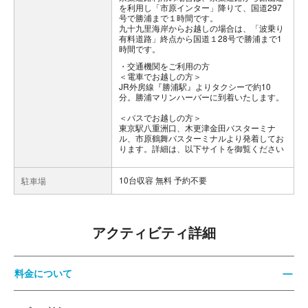
を利用し「市原インター」降りて、国道297
号で勝浦まで１時間です。
九十九里海岸からお越しの場合は、「波乗り
有料道路」終点から国道１28号で勝浦まで1
時間です。
交通機関をご利用の方
＜電車でお越しの方＞
JR外房線『勝浦駅』よりタクシーで約10
分。勝浦マリンハーバーに到着いたします。
＜バスでお越しの方＞
東京駅八重洲口、木更津金田バスターミナ
ル、市原鶴舞バスターミナルより発着してお
ります。詳細は、以下サイトを御覧ください
10台収容 無料 予約不要
駐車場
アクティビティ詳細
料金について