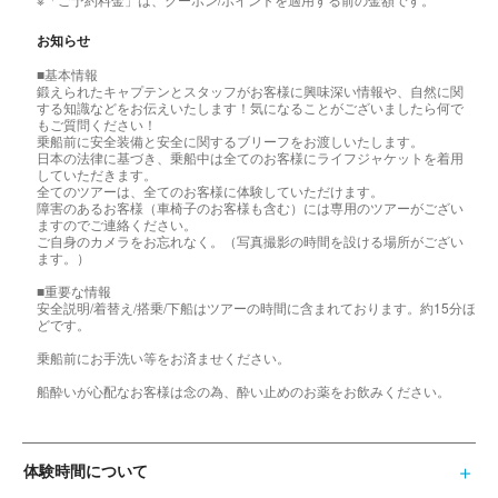
お知らせ
■基本情報
鍛えられたキャプテンとスタッフがお客様に興味深い情報や、自然に関
する知識などをお伝えいたします！気になることがございましたら何で
もご質問ください！
乗船前に安全装備と安全に関するブリーフをお渡しいたします。
日本の法律に基づき、乗船中は全てのお客様にライフジャケットを着用
していただきます。
全てのツアーは、全てのお客様に体験していただけます。
障害のあるお客様（車椅子のお客様も含む）には専用のツアーがござい
ますのでご連絡ください。
ご自身のカメラをお忘れなく。（写真撮影の時間を設ける場所がござい
ます。）
■重要な情報
安全説明/着替え/搭乗/下船はツアーの時間に含まれております。約15分ほ
どです。
乗船前にお手洗い等をお済ませください。
船酔いが心配なお客様は念の為、酔い止めのお薬をお飲みください。
体験時間について