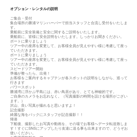
オプション・レンタルの説明
ご集合・受付
集合場所の勝浦マリンハーバーで担当スタッフと合流し受付をいたしま
す。
乗船前に安全装備と安全に関するご説明をいたします。
乗船前に、皆様に安全説明をいたします。しっかりお聞きください。
ボートに乗りましょう
ツアー中の座席を変更して、お客様全員が見えやすい様に考慮して座っ
ていただきます。
ボートに乗りましょう
ツアー中の座席を変更して、お客様全員が見えやすい様に考慮して座っ
ていただきます。
スピードツアー開始
準備が整ったら、出発！
お客様をご案内するキャプテンが各スポットの説明をしながら、巡って
行きます
パワースポット
勝浦湾に浮かぶ平島には、赤い鳥居があり、とても神秘的です。
ご自身のカメラをお忘れなく。（写真撮影の時間を設ける場所がござい
ます。）
沢山、良い写真が撮れると思いますよ！
記念撮影
綺麗な海をバックにスタッフが記念撮影！！
帰港
下船後、撮影したお写真や動画を、その場でお客様へデータ転送致しま
す！すぐにSNSにアップしたり友達に送る事も出来ますので、どうぞお
使いください。