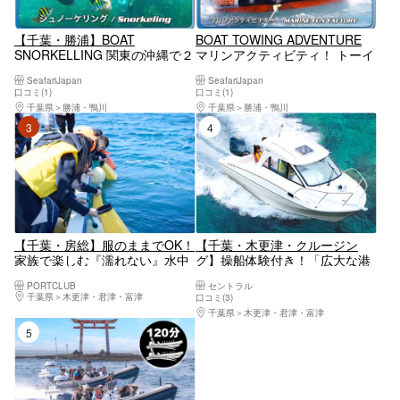
【千葉・勝浦】BOAT
BOAT TOWING ADVENTURE
SNORKELLING 関東の沖縄で２
マリンアクティビティ！ トーイ
時間シュノーケリング体験 20
ングトイ体験!! アドベンチャ
SeafariJapan
SeafariJapan
名まで
ー！
口コミ(1)
口コミ(1)
千葉県
勝浦・鴨川
千葉県
勝浦・鴨川
3位
4位
【千葉・房総】服のままでOK！
【千葉・木更津・クルージン
家族で楽しむ『濡れない』水中
グ】操船体験付き！「広大な港
観察体験
内を巡る」工場周遊クルージン
PORTCLUB
セントラル
グ
千葉県
木更津・君津・富津
口コミ(3)
千葉県
木更津・君津・富津
5位