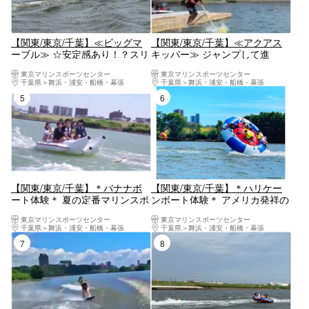
【関東/東京/千葉】≪ビッグマ
【関東/東京/千葉】≪アクアス
ーブル≫ ☆安定感あり！？スリ
キッパー≫ ジャンプして進
ルと爽快必須でスリル満点！ 家
む！？新感覚アクティビティ ☆
東京マリンスポーツセンター
東京マリンスポーツセンター
族・カップル・友達・1人でも
カップル・友達・１人でも楽し
千葉県
舞浜・浦安・船橋・幕張
千葉県
舞浜・浦安・船橋・幕張
楽しめる♪
める♪
5位
6位
【関東/東京/千葉】＊バナナボ
【関東/東京/千葉】＊ハリケー
ート体験＊ 夏の定番マリンスポ
ンボート体験＊ アメリカ発祥の
ーツ！［スリル×爽快感］初心
【超～絶叫系アクティビティ
東京マリンスポーツセンター
東京マリンスポーツセンター
者も◎お手頃アクティビティ☆
ー】☆ダイナミック＆スリリン
千葉県
舞浜・浦安・船橋・幕張
千葉県
舞浜・浦安・船橋・幕張
ファミリー・カップル・女性同
グを求める方必見！！ カップ
7位
8位
士で楽しもう♪
ル・女性同士・ファミリーで楽
しめる♪