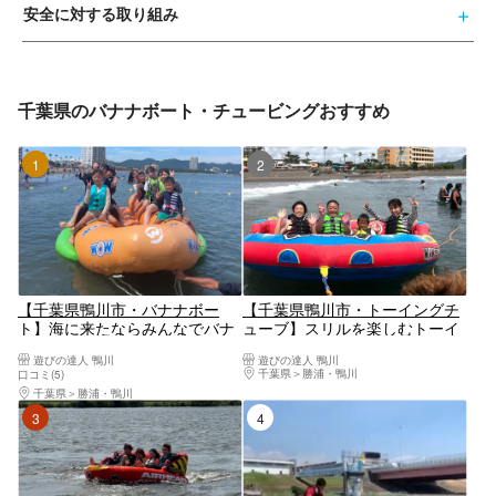
安全に対する取り組み
千葉県のバナナボート・チュービングおすすめ
1位
2位
【千葉県鴨川市・バナナボー
【千葉県鴨川市・トーイングチ
ト】海に来たならみんなでバナ
ューブ】スリルを楽しむトーイ
ナボートに乗ろう！
ングチューブ！
遊びの達人 鴨川
遊びの達人 鴨川
千葉県
勝浦・鴨川
口コミ(5)
千葉県
勝浦・鴨川
3位
4位