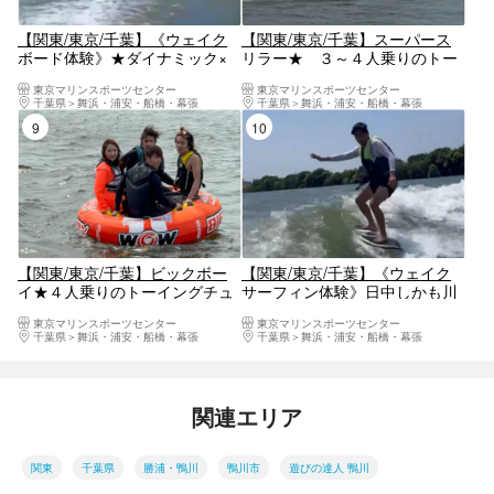
【関東/東京/千葉】《ウェイク
【関東/東京/千葉】スーパース
ボード体験》★ダイナミック×
リラー★ ３～４人乗りのトー
疾走感！30分でスノーボード８
イングチューブ！爽快、大爆
東京マリンスポーツセンター
東京マリンスポーツセンター
時間分の体力を消耗！？
走、水浴び必須！
千葉県
舞浜・浦安・船橋・幕張
千葉県
舞浜・浦安・船橋・幕張
9位
10位
【関東/東京/千葉】ビックボー
【関東/東京/千葉】《ウェイク
イ★４人乗りのトーイングチュ
サーフィン体験》日中しかも川
ーブ！バランスが大事で一人落
でサーフィン！！波待ち無し☆
東京マリンスポーツセンター
東京マリンスポーツセンター
ちるとみんな落ちたりするです
練習にも最適！！
千葉県
舞浜・浦安・船橋・幕張
千葉県
舞浜・浦安・船橋・幕張
転覆リスクの高いアイテム
関連エリア
関東
千葉県
勝浦・鴨川
鴨川市
遊びの達人 鴨川