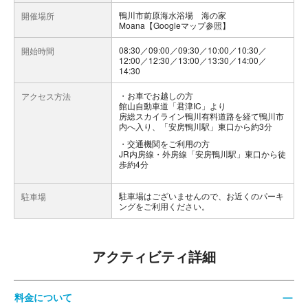
鴨川市前原海水浴場 海の家
開催場所
Moana【Googleマップ参照】
08:30／09:00／09:30／10:00／10:30／
開始時間
12:00／12:30／13:00／13:30／14:00／
14:30
お車でお越しの方
アクセス方法
館山自動車道「君津IC」より
房総スカイライン鴨川有料道路を経て鴨川市
内へ入り、「安房鴨川駅」東口から約3分
交通機関をご利用の方
JR内房線・外房線「安房鴨川駅」東口から徒
歩約4分
駐車場はございませんので、お近くのパーキ
駐車場
ングをご利用ください。
アクティビティ詳細
料金について