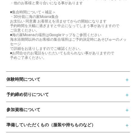
・他のお客様と乗り合いになる事があります
■集合時間について＜補足＞
・30分前に海の家Moana集合
お支払い 同意書 お着替えを済ませてからの開始になります
予約時間を大幅に過ぎますと中止になってしまう事がありますので
ご注意ください。
■海の家Moanaの場所はGoogleマップをご参照ください
海水浴期間以外のお客様の集合場所はご予約決定時にあそびゅーのメッ
セージ
で詳細をお送りしますのでご確認ください。
■お問合せのお電話をいただいても出られない事がありますので
予めご了承ください。
体験時間について
予約締め切りについて
参加資格について
準備していただくもの（服装や持ちものなど）