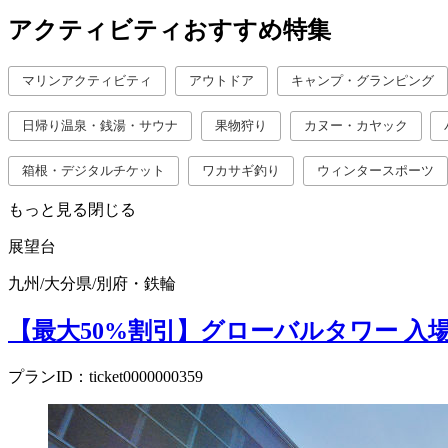
アクティビティおすすめ特集
マリンアクティビティ
アウトドア
キャンプ・グランピング
日帰り温泉・銭湯・サウナ
果物狩り
カヌー・カヤック
箱根・デジタルチケット
ワカサギ釣り
ウィンタースポーツ
もっと見る
閉じる
展望台
九州
/
大分県
/
別府・鉄輪
【最大50%割引】グローバルタワー 入
プランID：ticket0000000359