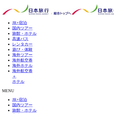
JR+
宿泊
国内
ツアー
旅館・
ホテル
高速
バス
レンタ
カー
遊び・
体験
海外
ツアー
海外
航空券
海外
ホテル
海外航空券
＋
ホテル
MENU
JR+宿泊
国内ツアー
旅館・ホテル