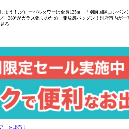
用しよう！,グローバルタワーは全長125m、「別府国際コン
イプ。360°がガラス張りのため、開放感バツグン！別府市内が
っと見る
アーを販売！