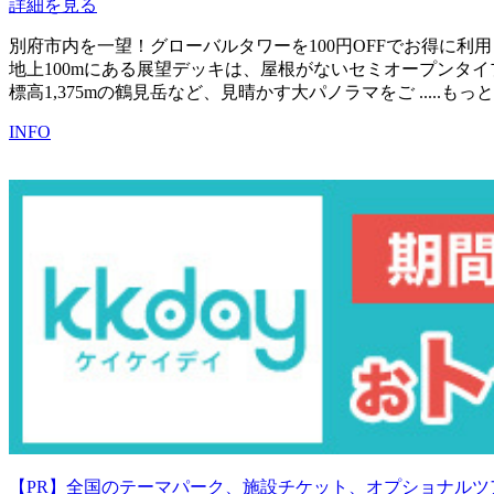
詳細を見る
別府市内を一望！グローバルタワーを100円OFFでお得に利
地上100mにある展望デッキは、屋根がないセミオープンタ
標高1,375mの鶴見岳など、見晴かす大パノラマをご
.....も
INFO
【PR】全国のテーマパーク、施設チケット、オプショナルツ