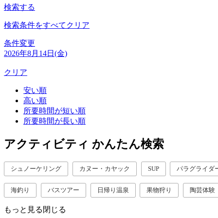
検索する
検索条件をすべてクリア
条件変更
2026年8月14日(金)
クリア
安い順
高い順
所要時間が短い順
所要時間が長い順
アクティビティ かんたん検索
シュノーケリング
カヌー・カヤック
SUP
パラグライダ
海釣り
バスツアー
日帰り温泉
果物狩り
陶芸体験
もっと見る
閉じる