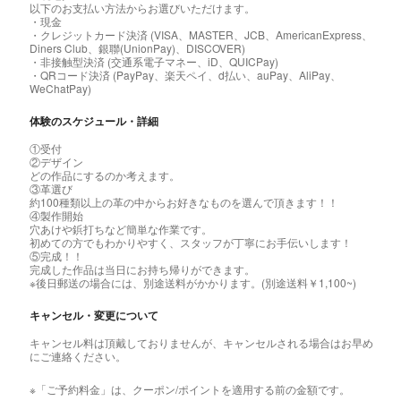
以下のお支払い方法からお選びいただけます。
・現金
・クレジットカード決済 (VISA、MASTER、JCB、AmericanExpress、
Diners Club、銀聯(UnionPay)、DISCOVER)
・非接触型決済 (交通系電子マネー、iD、QUICPay)
・QRコード決済 (PayPay、楽天ペイ、d払い、auPay、AliPay、
WeChatPay)
体験のスケジュール・詳細
①受付
②デザイン
どの作品にするのか考えます。
③革選び
約100種類以上の革の中からお好きなものを選んで頂きます！！
④製作開始
穴あけや鋲打ちなど簡単な作業です。
初めての方でもわかりやすく、スタッフが丁寧にお手伝いします！
⑤完成！！
完成した作品は当日にお持ち帰りができます。
※後日郵送の場合には、別途送料がかかります。(別途送料￥1,100~)
キャンセル・変更について
キャンセル料は頂戴しておりませんが、キャンセルされる場合はお早め
にご連絡ください。
※「ご予約料金」は、クーポン/ポイントを適用する前の金額です。