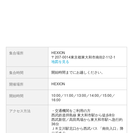
HEXION
集合場所
〒207-0014東京都東大和市南街2-112-1
地図を見る
開始時間までにお越しください。
集合時間
HEXION
開催場所
10:00／11:00／13:00／14:00／15:00／
開始時間
16:00
交通機関をご利用の方
アクセス方法
西武鉄道拝島線 東大和市駅から徒歩8分
西武新宿／高田馬場から東大和市駅へ急行約
36分
ＪＲ立川駅北口から西武バス 「南街入口」降
りてすぐ