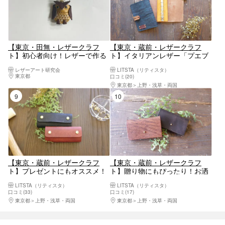
【東京・田無・レザークラフ
【東京・蔵前・レザークラフ
ト】初心者向け！レザーで作る
ト】イタリアンレザー「プエブ
キーホルダー（1個）
ロ」で制作！手帳（1個）※11月
レザーアート研究会
LITSTA（リティスタ）
2日(日)をもって終了
東京都
八王子・立川・町田・府中・調布
口コミ(20)
東京都
上野・浅草・両国
9位
10位
【東京・蔵前・レザークラフ
【東京・蔵前・レザークラフ
ト】プレゼントにもオススメ！
ト】贈り物にもぴったり！お洒
4連キーケース（1個）※11月2日
落なカードケース（1個）※11月
LITSTA（リティスタ）
LITSTA（リティスタ）
(日)をもって終了
2日(日)をもって終了
口コミ(33)
口コミ(17)
東京都
上野・浅草・両国
東京都
上野・浅草・両国