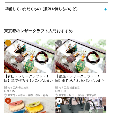
準備していただくもの（服装や持ちものなど）
東京都のレザークラフト入門おすすめ
1位
2位
【青山・レザークラフト・1
【銀座・レザークラフト・1
回】革で作ろう！バングルまた
回】個性あふれるバングルまた
はキーホルダーを選べます
はキーホルダーを作ろう！
ゆう工房 青山教室
ゆう工房 銀座教室
口コミ(27)
口コミ(29)
東京都
六本木・麻布・赤坂・青山
東京都
銀座・日本橋・東京駅周辺
3位
4位