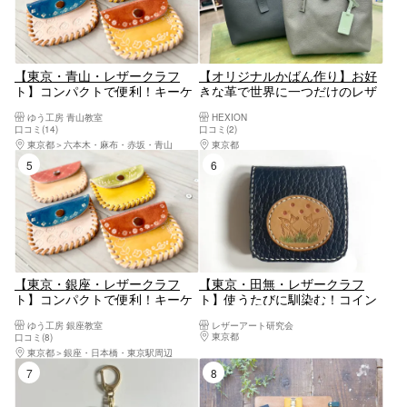
【東京・青山・レザークラフ
【オリジナルかばん作り】お好
ト】コンパクトで便利！キーケ
きな革で世界に一つだけのレザ
ースorペンケースorパスケース
ーバッグ作り体験！２～３時間
ゆう工房 青山教室
HEXION
orコインケース作り
口コミ(14)
口コミ(2)
東京都
六本木・麻布・赤坂・青山
東京都
八王子・立川・町田・府中・調布
5位
6位
【東京・銀座・レザークラフ
【東京・田無・レザークラフ
ト】コンパクトで便利！キーケ
ト】使うたびに馴染む！コイン
ースorペンケースorパスケース
ボックス作り（1個）
ゆう工房 銀座教室
レザーアート研究会
orコインケース作り
東京都
八王子・立川・町田・府中・調布
口コミ(8)
東京都
銀座・日本橋・東京駅周辺
7位
8位