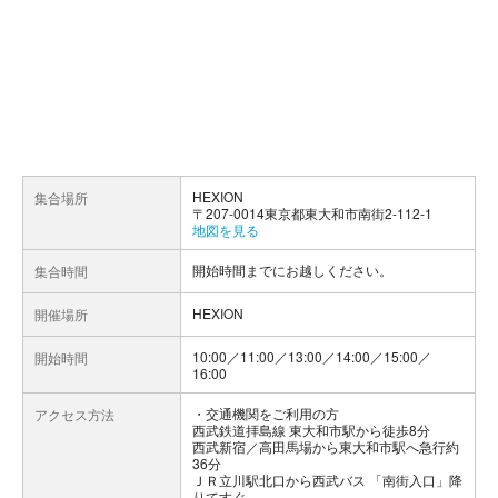
HEXION
集合場所
〒207-0014東京都東大和市南街2-112-1
地図を見る
開始時間までにお越しください。
集合時間
HEXION
開催場所
10:00／11:00／13:00／14:00／15:00／
開始時間
16:00
交通機関をご利用の方
アクセス方法
西武鉄道拝島線 東大和市駅から徒歩8分
西武新宿／高田馬場から東大和市駅へ急行約
36分
ＪＲ立川駅北口から西武バス 「南街入口」降
りてすぐ