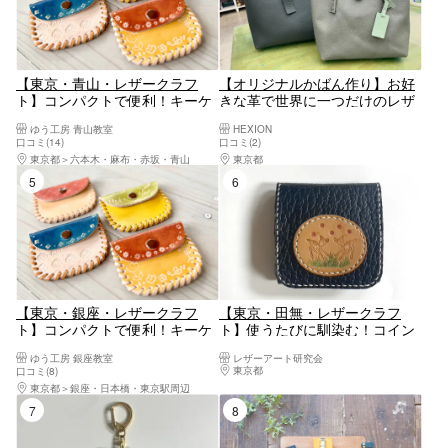
【東京・青山・レザークラフ
【オリジナルかばん作り】お好
ト】コンパクトで便利！キーケ
きな革で世界に一つだけのレザ
ースorペンケースorパスケース
ーバッグ作り体験！２～３時間
ゆう工房 青山教室
HEXION
orコインケース作り
口コミ(14)
口コミ(2)
東京都
六本木・麻布・赤坂・青山
東京都
八王子・立川・町田・府中・調布
5位
6位
【東京・銀座・レザークラフ
【東京・田無・レザークラフ
ト】コンパクトで便利！キーケ
ト】使うたびに馴染む！コイン
ースorペンケースorパスケース
ボックス作り（1個）
ゆう工房 銀座教室
レザーアート研究会
orコインケース作り
東京都
八王子・立川・町田・府中・調布
口コミ(8)
東京都
銀座・日本橋・東京駅周辺
7位
8位