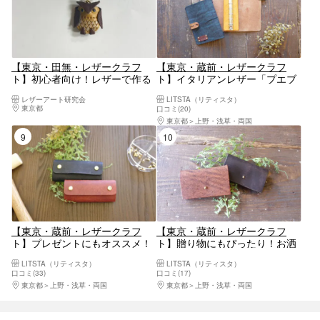
【東京・田無・レザークラフ
【東京・蔵前・レザークラフ
ト】初心者向け！レザーで作る
ト】イタリアンレザー「プエブ
キーホルダー（1個）
ロ」で制作！手帳（1個）※11月
レザーアート研究会
LITSTA（リティスタ）
2日(日)をもって終了
東京都
八王子・立川・町田・府中・調布
口コミ(20)
東京都
上野・浅草・両国
9位
10位
【東京・蔵前・レザークラフ
【東京・蔵前・レザークラフ
ト】プレゼントにもオススメ！
ト】贈り物にもぴったり！お洒
4連キーケース（1個）※11月2日
落なカードケース（1個）※11月
LITSTA（リティスタ）
LITSTA（リティスタ）
(日)をもって終了
2日(日)をもって終了
口コミ(33)
口コミ(17)
東京都
上野・浅草・両国
東京都
上野・浅草・両国