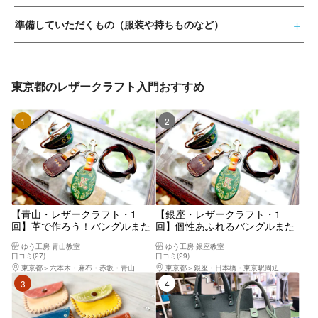
準備していただくもの（服装や持ちものなど）
東京都のレザークラフト入門おすすめ
1位
2位
【青山・レザークラフト・1
【銀座・レザークラフト・1
回】革で作ろう！バングルまた
回】個性あふれるバングルまた
はキーホルダーを選べます
はキーホルダーを作ろう！
ゆう工房 青山教室
ゆう工房 銀座教室
口コミ(27)
口コミ(29)
東京都
六本木・麻布・赤坂・青山
東京都
銀座・日本橋・東京駅周辺
3位
4位