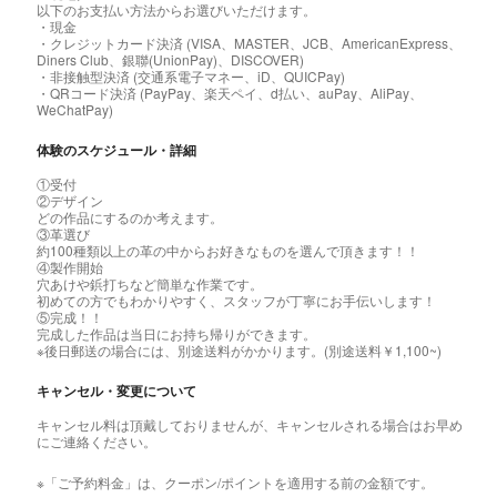
以下のお支払い方法からお選びいただけます。
・現金
・クレジットカード決済 (VISA、MASTER、JCB、AmericanExpress、
Diners Club、銀聯(UnionPay)、DISCOVER)
・非接触型決済 (交通系電子マネー、iD、QUICPay)
・QRコード決済 (PayPay、楽天ペイ、d払い、auPay、AliPay、
WeChatPay)
体験のスケジュール・詳細
①受付
②デザイン
どの作品にするのか考えます。
③革選び
約100種類以上の革の中からお好きなものを選んで頂きます！！
④製作開始
穴あけや鋲打ちなど簡単な作業です。
初めての方でもわかりやすく、スタッフが丁寧にお手伝いします！
⑤完成！！
完成した作品は当日にお持ち帰りができます。
※後日郵送の場合には、別途送料がかかります。(別途送料￥1,100~)
キャンセル・変更について
キャンセル料は頂戴しておりませんが、キャンセルされる場合はお早め
にご連絡ください。
※「ご予約料金」は、クーポン/ポイントを適用する前の金額です。