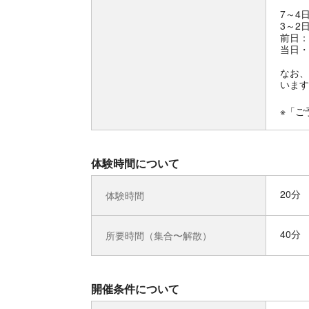
7～4
3～2
前日：
当日・
なお、
います
※「ご
体験時間について
20分
体験時間
40分
所要時間（集合〜解散）
開催条件について