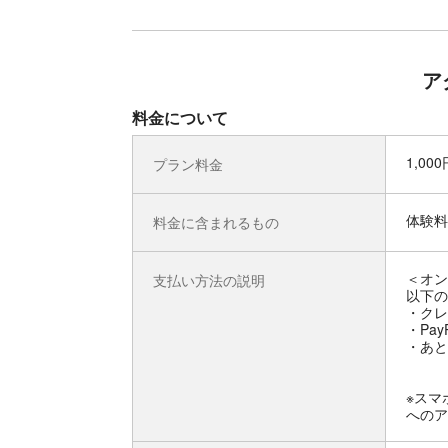
ア
料金について
1,00
プラン料金
体験料
料金に含まれるもの
＜オン
支払い方法の説明
以下の
・クレ
・Pay
・あと
※スマ
へのア