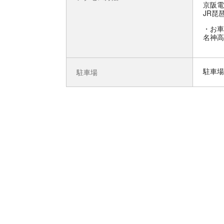
京阪電
JR琵
お車
名神高
駐車場
駐車場