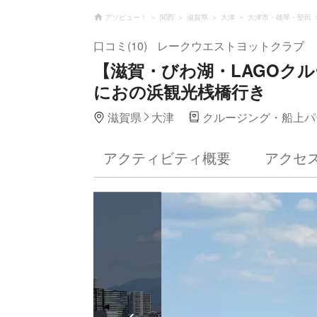
アソビュー！
関西
滋賀県
大津
大津市・雄琴・堅田
口コミ(10)
レークウエストヨットクラブ
【滋賀・びわ湖・LAGOク
におの浜観光桟橋行き
滋賀県
大津
クルージング・船上パ
アクティビティ概要
アクセ