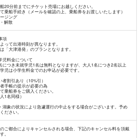
船20分前までにチケット売場にお越しください。
て乗船手続き（メールを確認の上、乗船券をお渡しいたします）
ージング
・解散
事項
よって出港時刻が異なります。
は「大津港発」のプランとなります。
学児料金について
名につき未就学児1名は無料となりますが、大人1名につき2名以上
学児は小学生料金でのお申込が必要です。
い者割引あり（10%引）
者手帳の提示が必要の為
て乗船券をご購入ください。
人1名同様）
・湖象の状況により急遽運行の中止をする場合がございます。予め
ください。
のご都合によりキャンセルされる場合、下記のキャンセル料を頂戴
す。