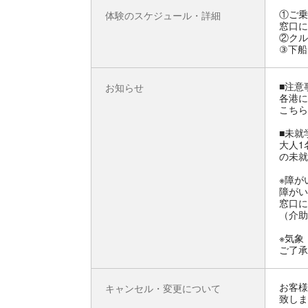
①ご乗
体験のスケジュール・詳細
窓口に
②クル
③下船
■注意
お知らせ
各港に
こちら
■未就
大人1
の未就
※障が
障がい
窓口に
（介助
※気象
ご了承
お客様
キャンセル・変更について
致しま