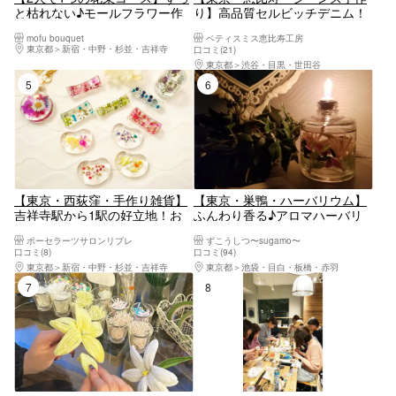
と枯れない♪モールフラワー作
り】高品質セルビッチデニム！
り！
プレミアムジーンズ作り（オリ
mofu bouquet
ベティスミス恵比寿工房
ジナルトートバッグ付き）
東京都
新宿・中野・杉並・吉祥寺
口コミ(21)
東京都
渋谷・目黒・世田谷
5位
6位
【東京・西荻窪・手作り雑貨】
【東京・巣鴨・ハーバリウム】
吉祥寺駅から1駅の好立地！お
ふんわり香る♪アロマハーバリ
花をアレンジして完成！本物の
ウムランプ（1個）※平日割引対
ポーセラーツサロンリブレ
ずこうしつ〜sugamo〜
お花の箸置き（2個）
象
口コミ(8)
口コミ(94)
東京都
新宿・中野・杉並・吉祥寺
東京都
池袋・目白・板橋・赤羽
7位
8位