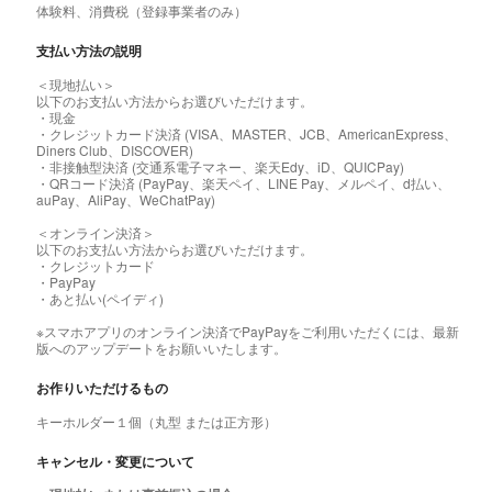
体験料、消費税（登録事業者のみ）
支払い方法の説明
＜現地払い＞
以下のお支払い方法からお選びいただけます。
・現金
・クレジットカード決済 (VISA、MASTER、JCB、AmericanExpress、
Diners Club、DISCOVER)
・非接触型決済 (交通系電子マネー、楽天Edy、iD、QUICPay)
・QRコード決済 (PayPay、楽天ペイ、LINE Pay、メルペイ、d払い、
auPay、AliPay、WeChatPay)
＜オンライン決済＞
以下のお支払い方法からお選びいただけます。
・クレジットカード
・PayPay
・あと払い(ペイディ)
※スマホアプリのオンライン決済でPayPayをご利用いただくには、最新
版へのアップデートをお願いいたします。
お作りいただけるもの
キーホルダー１個（丸型 または正方形）
キャンセル・変更について