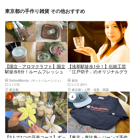
東京都の手作り雑貨 その他おすすめ
1位
2位
【国立・アロマクラフト】国立
【浅草駅徒歩1分！】伝統工芸
駅徒歩5分！ルームフレッシュ
「江戸切子」のオリジナルグラ
ナー等お好きな2種類を！選べ
ス作り体験＜東京観光の思い出
SattvaMoonju（サットバムーンジュ）
創吉
るアロマクラフト体験
に＞（約1～1.5時間）
口コミ(12)
口コミ(1,201)
東京都
八王子・立川・町田・府中・調布
東京都
上野・浅草・両国
3位
4位
【2人で1つの花束コース】ずっ
【東京・恵比寿・ジーンズ手作