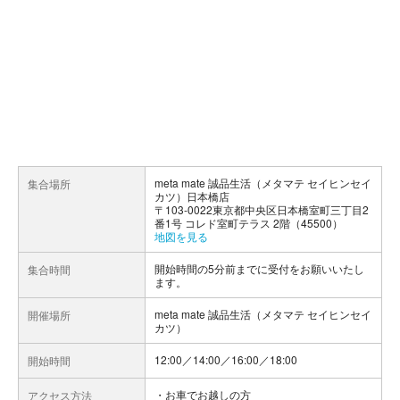
meta mate 誠品生活（メタマテ セイヒンセイ
集合場所
カツ）日本橋店
〒103-0022東京都中央区日本橋室町三丁目2
番1号 コレド室町テラス 2階（45500）
地図を見る
開始時間の5分前までに受付をお願いいたし
集合時間
ます。
meta mate 誠品生活（メタマテ セイヒンセイ
開催場所
カツ）
12:00／14:00／16:00／18:00
開始時間
お車でお越しの方
アクセス方法