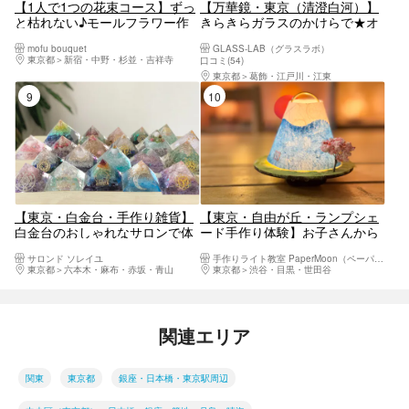
【1人で1つの花束コース】ずっ
【万華鏡・東京（清澄白河）】
と枯れない♪モールフラワー作
きらきらガラスのかけらで★オ
り！
リジナル万華鏡づくり★
mofu bouquet
GLASS-LAB（グラスラボ）
東京都
新宿・中野・杉並・吉祥寺
口コミ(54)
東京都
葛飾・江戸川・江東
9位
10位
【東京・白金台・手作り雑貨】
【東京・自由が丘・ランプシェ
白金台のおしゃれなサロンで体
ード手作り体験】お子さんから
験！オルゴナイト（1個）
大人まで。みんな大好き、富士
サロンド ソレイユ
手作りライト教室 PaperMoon（ペーパームーン）
山がモチーフのランタン作ろ
東京都
六本木・麻布・赤坂・青山
東京都
渋谷・目黒・世田谷
う！90分ほどで完成して持ち帰
れます！プレゼントにも最適。
関連エリア
関東
東京都
銀座・日本橋・東京駅周辺