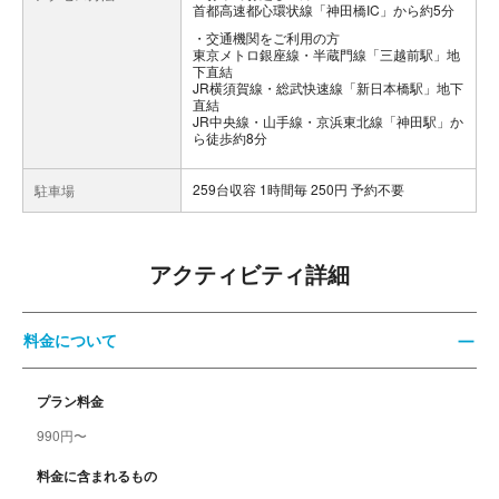
首都高速都心環状線「神田橋IC」から約5分
交通機関をご利用の方
東京メトロ銀座線・半蔵門線「三越前駅」地
下直結
JR横須賀線・総武快速線「新日本橋駅」地下
直結
JR中央線・山手線・京浜東北線「神田駅」か
ら徒歩約8分
259台収容 1時間毎 250円 予約不要
駐車場
アクティビティ詳細
料金について
プラン料金
990円〜
料金に含まれるもの