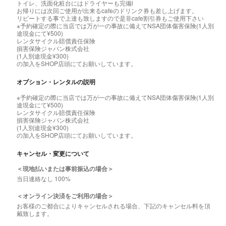
トイレ、洗面化粧台にはドライヤーも完備l
お帰りには次回ご使用が出来るcafeのドリンク券も差し上げます。
リピートする事で上達も致しますので是非cafe割引券もご使用下さい
※予約確定の際に当店では万が一の事故に備えてNSA団体傷害保険(1人別
途現金にて¥500)
レンタサイクル賠償責任保険
損害保険ジャパン株式会社
(1人別途現金¥300)
の加入をSHOP店頭にてお願いしています。
オプション・レンタルの説明
※予約確定の際に当店では万が一の事故に備えてNSA団体傷害保険(1人別
途現金にて¥500)
レンタサイクル賠償責任保険
損害保険ジャパン株式会社
(1人別途現金¥300)
の加入をSHOP店頭にてお願いしています。
キャンセル・変更について
＜現地払いまたは事前振込の場合＞
当日連絡なし 100%
＜オンライン決済をご利用の場合＞
お客様のご都合によりキャンセルされる場合、下記のキャンセル料を頂
戴致します。