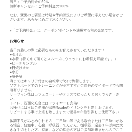
当日：ご予約料金の50%
無断キャンセル：ご予約料金の100%
なお、変更のご要望は時期や予約状況によりご希望に添えない場合がご
ざいます。あらかじめご了承ください。
※「ご予約料金」は、クーポン/ポイントを適用する前の金額です。
お知らせ
当日お越しの際に必要なものをお伝えさせていただきます！
●タオル
●水着（着て来て頂くとスムーズにウェットにお着替え可能です。）
●ビーチサンダル
●日焼け止め
●水分
●身分証
海まではキャリア付きの自転車で8分で到着します。
ソフトボードでのトレーニングが基本ですがご自身のマイボードでも問
題有りません。
サーフィン後はカフェコーナーやテラスでゆったりとおくつろぎ下さ
い。
トイレ、洗面化粧台にはドライヤーも完備l
お帰りには次回ご使用が出来るcafeのドリンク券も差し上げます。
リピートする事で上達も致しますので是非cafe割引券もご使用下さい
体調不良がみとめられる方、二日酔い等である場合または二日酔いがあ
る場合、妊娠中、心臓、呼吸器、てんかん、循環器、過去１年以内に大
きな手術をした方、持病、などの疾患の方はご参加出来ませんのでご了