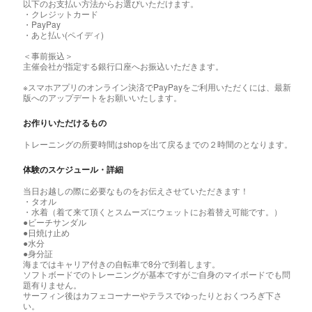
以下のお支払い方法からお選びいただけます。
・クレジットカード
・PayPay
・あと払い(ペイディ)
＜事前振込＞
主催会社が指定する銀行口座へお振込いただきます。
※スマホアプリのオンライン決済でPayPayをご利用いただくには、最新
版へのアップデートをお願いいたします。
お作りいただけるもの
トレーニングの所要時間はshopを出て戻るまでの２時間のとなります。
体験のスケジュール・詳細
当日お越しの際に必要なものをお伝えさせていただきます！
・タオル
・水着（着て来て頂くとスムーズにウェットにお着替え可能です。）
●ビーチサンダル
●日焼け止め
●水分
●身分証
海まではキャリア付きの自転車で8分で到着します。
ソフトボードでのトレーニングが基本ですがご自身のマイボードでも問
題有りません。
サーフィン後はカフェコーナーやテラスでゆったりとおくつろぎ下さ
い。