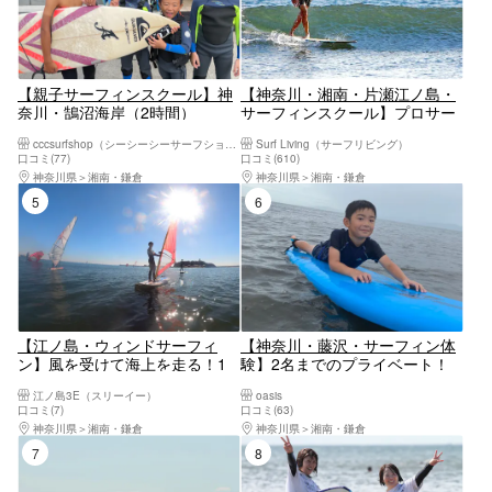
【親子サーフィンスクール】神
【神奈川・湘南・片瀬江ノ島・
奈川・鵠沼海岸（2時間）
サーフィンスクール】プロサー
フクラブ 未経験者・初心者・
cccsurfshop（シーシーシーサーフショップ）
Surf Living（サーフリビング）
大人・親子大歓迎！！ 湘南の
口コミ(77)
口コミ(610)
海を満喫！！ 楽しいサーフィ
神奈川県
湘南・鎌倉
神奈川県
湘南・鎌倉
ンスクール！！
5位
6位
【江ノ島・ウィンドサーフィ
【神奈川・藤沢・サーフィン体
ン】風を受けて海上を走る！1
験】2名までのプライベート！
名様から大歓迎、手ぶらでウイ
初心者のためのサーフィンレッ
江ノ島3E（スリーイー）
oasis
ンドサーフィン体験コース
スン
口コミ(7)
口コミ(63)
神奈川県
湘南・鎌倉
神奈川県
湘南・鎌倉
7位
8位