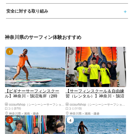
安全に対する取り組み
神奈川県のサーフィン体験おすすめ
1位
2位
【ビギナーサーフィンスクー
【サーフィンスクール＆自由練
ル】神奈川・鵠沼海岸（2時
習（レンタル）】神奈川・鵠沼
間）
海岸（2時間～7時間）
cccsurfshop（シーシーシーサーフショップ）
cccsurfshop（シーシーシーサーフショップ）
口コミ(370)
口コミ(113)
神奈川県
湘南・鎌倉
神奈川県
湘南・鎌倉
3位
4位