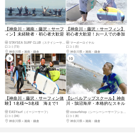
【神奈川・湘南・藤沢・サーフ
【神奈川・藤沢・サーフィン】
ィン】未経験者・初心者大歓迎
初心者大歓迎！お一人での参加
のサーフィンスクール！海が目
もOK！クオリティの高い人気の
STAYSEA SURF CLUB（ステイシーサーフクラブ）
マーボーロイヤル
の前のお店です♪
レッスン！2時間サーフィン体
口コミ(73)
口コミ(5)
験
神奈川県
湘南・鎌倉
神奈川県
湘南・鎌倉
9位
10位
【神奈川・藤沢・サーフィン体
【レベルアップスクール】神奈
験】1名様〜3名様 海まで1
川・鵠沼海岸・本格的なスキル
分 初心者・遅めデビューでも
を学ぼう！
EASYsurf（イージーサーフ）
cccsurfshop（シーシーシーサーフショップ）
安心！少人数制のサーフィン体
口コミ(36)
口コミ(8)
験！楽しめるサーフィンスクー
神奈川県
湘南・鎌倉
神奈川県
湘南・鎌倉
ル！