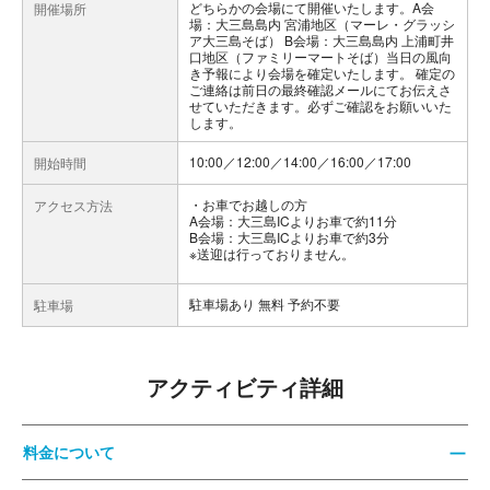
どちらかの会場にて開催いたします。A会
開催場所
場：大三島島内 宮浦地区（マーレ・グラッシ
ア大三島そば） B会場：大三島島内 上浦町井
口地区（ファミリーマートそば）当日の風向
き予報により会場を確定いたします。 確定の
ご連絡は前日の最終確認メールにてお伝えさ
せていただきます。必ずご確認をお願いいた
します。
10:00／12:00／14:00／16:00／17:00
開始時間
お車でお越しの方
アクセス方法
A会場：大三島ICよりお車で約11分
B会場：大三島ICよりお車で約3分
※送迎は行っておりません。
駐車場あり 無料 予約不要
駐車場
アクティビティ詳細
料金について