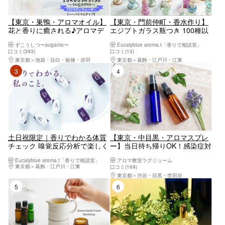
【東京・巣鴨・アロマオイル】
【東京・門前仲町・香水作り】
花と香りに癒される♪アロマデ
エジプトガラス瓶つき 100種以
ィフューザー（1個)※ハーバリウ
上の香りから調香するアロマ香
ずこうしつ〜sugamo〜
Eucalyblue aroma.t「香りで相談室」
ムタイプ、ブーケタイプの料金
水＜土日祝プラン＞
口コミ(393)
口コミ(13)
は異なります
東京都
池袋・目白・板橋・赤羽
東京都
葛飾・江戸川・江東
3位
4位
土日祝限定｜香りでわかる体質
【東京・中目黒・アロマスプレ
チェック 嗅覚反応分析で楽しく
ー】当日持ち帰りOK！感染症対
自分を知る体験
策にも！やさしい香りに癒やさ
Eucalyblue aroma.t「香りで相談室」
アロマ教室ラグジューム
れる世界にひとつだけのアロマ
東京都
葛飾・江戸川・江東
口コミ(169)
作り
東京都
渋谷・目黒・世田谷
5位
6位