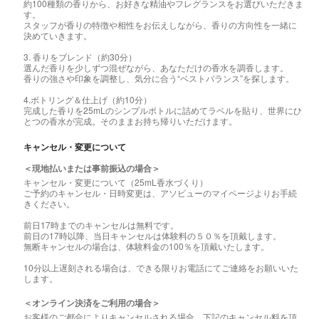
約100種類の香りから、お好きな精油やフレグランスをお選びいただきま
す。
スタッフが香りの特徴や相性をお伝えしながら、香りの方向性を一緒に
決めていきます。
3. 香りをブレンド（約30分）
選んだ香りを少しずつ混ぜながら、あなただけの香水を調香します。
香りの強さや印象を調整し、気分に合う“ベストバランス”を探します。
4.ボトリング＆仕上げ（約10分）
完成した香りを25mLのシンプルボトルに詰めてラベルを貼り、世界にひ
とつの香水が完成。そのままお持ち帰りいただけます。
キャンセル・変更について
＜現地払いまたは事前振込の場合＞
キャンセル・変更について（25mL香水づくり）
ご予約のキャンセル・日時変更は、アソビューのマイページよりお手続
きください。
前日17時までのキャンセルは無料です。
前日の17時以降、当日キャンセルは体験料の５０％を頂戴します。
無断キャンセルの場合は、体験料金の100％を頂戴いたします。
10分以上遅刻される場合は、できる限りお電話にてご連絡をお願いいた
します。
＜オンライン決済をご利用の場合＞
お客様のご都合によりキャンセルされる場合、下記のキャンセル料を頂