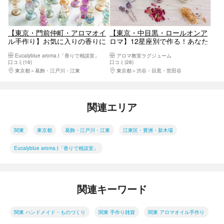
【東京・門前仲町・アロマオイ
【東京・中目黒・ロールオンア
ル手作り】お気に入りの香りに
ロマ】12星座別で作る！あなた
調香しよう！アロマ香水（1
だけのアロマ作り体験
Eucalyblue aroma.t「香りで相談室」
アロマ教室ラグジューム
個）＜平日プラン＞
口コミ(16)
口コミ(28)
東京都
葛飾・江戸川・江東
東京都
渋谷・目黒・世田谷
関連エリア
関東
東京都
葛飾・江戸川・江東
江東区・豊洲・新木場
Eucalyblue aroma.t「香りで相談室」
関連キーワード
関東 ハンドメイド・ものづくり
関東 手作り雑貨
関東 アロマオイル手作り