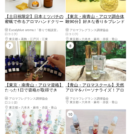
【土日祝限定】日本ミツバチの
【東京・南青山・アロマ調合体
蜜蝋で作るアロマハンドクリー
験90分】好きな香りをブレンド
ム
してお持ち帰り！
Eucalyblue aroma.t「香りで相談室」
アロマフレグランス調律協会
口コミ(1)
口コミ(1)
東京都
葛飾・江戸川・江東
東京都
六本木・麻布・赤坂・青山
7位
8位
【東京・南青山・アロマ資格】
【青山・アロマスクール】天然
たった1日で資格が取得でき
アロマをパーソナライズ！アロ
る！アロマージュプラン
マジェネリスト養成講座
アロマフレグランス調律協会
アロマフレグランス調律協会
東京都
六本木・麻布・赤坂・青山
口コミ(2)
東京都
六本木・麻布・赤坂・青山
9位
10位