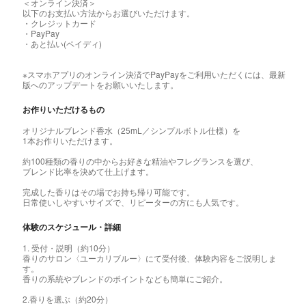
＜オンライン決済＞
以下のお支払い方法からお選びいただけます。
・クレジットカード
・PayPay
・あと払い(ペイディ)
※スマホアプリのオンライン決済でPayPayをご利用いただくには、最新
版へのアップデートをお願いいたします。
お作りいただけるもの
オリジナルブレンド香水（25mL／シンプルボトル仕様）を
1本お作りいただけます。
約100種類の香りの中からお好きな精油やフレグランスを選び、
ブレンド比率を決めて仕上げます。
完成した香りはその場でお持ち帰り可能です。
日常使いしやすいサイズで、リピーターの方にも人気です。
体験のスケジュール・詳細
1. 受付・説明（約10分）
香りのサロン〈ユーカリブルー〉にて受付後、体験内容をご説明しま
す。
香りの系統やブレンドのポイントなども簡単にご紹介。
2.香りを選ぶ（約20分）