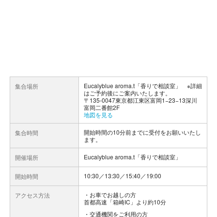
Eucalyblue aroma.t「香りで相談室」 ※詳細
集合場所
はご予約後にご案内いたします。
〒135-0047東京都江東区富岡1−23−13深川
富岡二番館2F
地図を見る
開始時間の10分前までに受付をお願いいたし
集合時間
ます。
Eucalyblue aroma.t「香りで相談室」
開催場所
10:30／13:30／15:40／19:00
開始時間
お車でお越しの方
アクセス方法
首都高速「箱崎IC」より約10分
交通機関をご利用の方