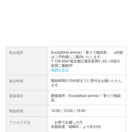
Eucalyblue aroma.t「香りで相談室」 ※詳細
集合場所
はご予約後にご案内いたします。
〒135-0047東京都江東区富岡1−23−13深川
富岡二番館2F
地図を見る
開始時間の10分前までに受付をお願いいたし
集合時間
ます。
開催場所：Eucalyblue aroma.t「香りで相談
開催場所
室」
10:30／13:30／15:40
開始時間
お車でお越しの方
アクセス方法
首都高速「箱崎IC」より約10分