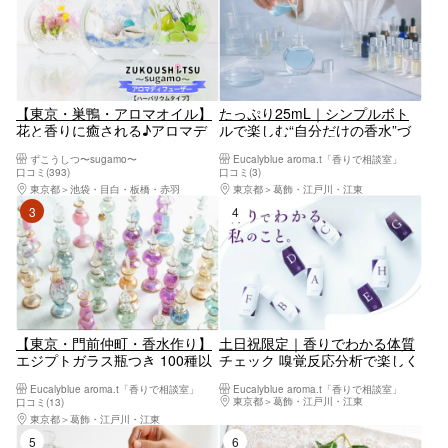
【東京・巣鴨・アロマオイル】
たっぷり25mL｜シンプルボト
花と香りに癒される♪アロマデ
ルで楽しむ“自分だけの香水”づ
ィフューザー（1個)※ハーバリウ
くり体験｜初心者・リピーター
ずこうしつ〜sugamo〜
Eucalyblue aroma.t「香りで相談室」
ムタイプ、ブーケタイプの料金
歓迎
口コミ(393)
口コミ(3)
は異なります
東京都
池袋・目白・板橋・赤羽
東京都
葛飾・江戸川・江東
3位
4位
【東京・門前仲町・香水作り】
土日祝限定｜香りでわかる体質
エジプトガラス瓶つき 100種以
チェック 嗅覚反応分析で楽しく
上の香りから調香するアロマ香
自分を知る体験
Eucalyblue aroma.t「香りで相談室」
Eucalyblue aroma.t「香りで相談室」
水＜土日祝プラン＞
東京都
葛飾・江戸川・江東
口コミ(13)
東京都
葛飾・江戸川・江東
5位
6位