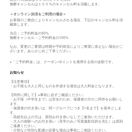
無断キャンセルは１００％のキャンセル料を頂戴します。
＜オンライン決済をご利用の場合＞
お客様のご都合によりキャンセルされる場合、下記のキャンセル料を頂
戴致します。
当日：ご予約料金の50%
無断キャンセル：ご予約料金の100%
なお、変更のご要望は時期や予約状況によりご希望に添えない場合がご
ざいます。あらかじめご了承ください。
※「ご予約料金」は、クーポン/ポイントを適用する前の金額です。
お知らせ
【注意事項】
・お子様も大人と同じものを作成する場合は大人料金となります。
【同伴に関して】※事前に必ずご確認ください。
・お子様（中学生まで）は安全のため、保護者の方のご同伴をお願いし
ます。
・保護者の付き添いは、同一グループにつき【1名まで】を基本としま
す。
・高校生以上の方は、原則お付き添いなしでご参加いただけます。
・大人の体験へのお付き添い（見学のみ／写真撮影目的を含む）は原則
ご遠慮ください。
・介助など特別な配慮が必要な場合は事前にご相談ください。