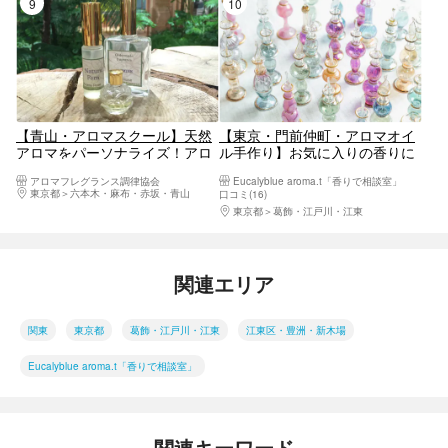
9位
10位
【青山・アロマスクール】天然
【東京・門前仲町・アロマオイ
アロマをパーソナライズ！アロ
ル手作り】お気に入りの香りに
マジェネリスト養成講座
調香しよう！アロマ香水（1
アロマフレグランス調律協会
Eucalyblue aroma.t「香りで相談室」
個）＜平日プラン＞
東京都
六本木・麻布・赤坂・青山
口コミ(16)
東京都
葛飾・江戸川・江東
関連エリア
関東
東京都
葛飾・江戸川・江東
江東区・豊洲・新木場
Eucalyblue aroma.t「香りで相談室」
関連キーワード