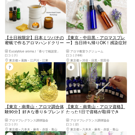
【土日祝限定】日本ミツバチの
【東京・中目黒・アロマスプレ
蜜蝋で作るアロマハンドクリー
ー】当日持ち帰りOK！感染症対
ム
策にも！やさしい香りに癒やさ
Eucalyblue aroma.t「香りで相談室」
アロマ教室ラグジューム
れる世界にひとつだけのアロマ
口コミ(1)
口コミ(169)
作り
東京都
葛飾・江戸川・江東
東京都
渋谷・目黒・世田谷
7位
8位
【東京・南青山・アロマ調合体
【東京・南青山・アロマ資格】
験90分】好きな香りをブレンド
たった1日で資格が取得でき
してお持ち帰り！
る！アロマージュプラン
アロマフレグランス調律協会
アロマフレグランス調律協会
口コミ(1)
口コミ(2)
東京都
六本木・麻布・赤坂・青山
東京都
六本木・麻布・赤坂・青山