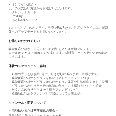
＜オンライン決済＞
以下のお支払い方法からお選びいただけます。
・クレジットカード
・PayPay
・あと払い(ペイディ)
※スマホアプリのオンライン決済でPayPayをご利用いただくには、最新
版へのアップデートをお願いいたします。
お作りいただけるもの
嗅覚反応分析から自分に合った精油を２〜４種類ブレンドして
ロールオンアロマ10ｍｌを作成します。材料費、ボトル代などは体験料
に含みます。
体験のスケジュール・詳細
・８種の香りを嗅ぎ約3分で、好きな順に並べます（直感が大切）
・嗅覚反応分析士がグラフを作成（アドバイスシートつき）
・嗅覚反応分析士がグラフからわかる今の体質や性格傾向を楽しく説明
・グラフからわかった自分の体質に合っている精油をたくさん紹介
・たくさんの香りから２〜４種をブレンディング
・植物油に精油をブレンドし容器につめて出来上がり
キャンセル・変更について
＜現地払いまたは事前振込の場合＞
前日17時以降は５０％のキャンセル料