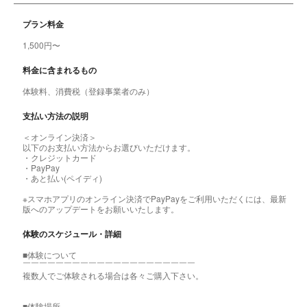
プラン料金
1,500円〜
料金に含まれるもの
体験料、消費税（登録事業者のみ）
支払い方法の説明
＜オンライン決済＞
以下のお支払い方法からお選びいただけます。
・クレジットカード
・PayPay
・あと払い(ペイディ)
※スマホアプリのオンライン決済でPayPayをご利用いただくには、最新
版へのアップデートをお願いいたします。
体験のスケジュール・詳細
■体験について
￣￣￣￣￣￣￣￣￣￣￣￣￣￣￣￣￣￣￣￣￣
複数人でご体験される場合は各々ご購入下さい。
■体験場所