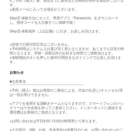
※ご予約（購入）後、受信までに数分ほどお時間が掛かる場合がございま
す。
※迷惑メールに入ってる場合がございます。
Step② 体験方法にそって、専用アプリ『Paraworld』をダウンロード
し、招待コードを入力後すぐに体験可能！
Step③ 体験場所（上記記載）に行き、お楽しみ頂けます。
※現地での受付対応等はございません。
※予約時間はシステム上お選び頂く形となりますが、あくまでも目安の時
間となります。早朝・深夜以外のお好きな時間でご体験頂けます。
※体験開始ボタンを押した後30日間好きなタイミングでお楽しみ頂けま
す。
お知らせ
■注意事項
￣￣￣￣￣￣￣￣￣￣￣￣￣￣￣￣￣￣￣￣￣
※予約（購入）後はお客様のご都合による、代金の払戻し(キャンセル)等
は一切お受けできません。
※アプリを使用する謎解きゲームとなりますので、スマートフォンのバッ
テリーは十分余裕を持ってご参加ください。インターネットに接続する
通信費はお客様のご負担となります。
※お問い合わせは平日9:00-15:00の時間帯にて承ります。
※土日祝日、GW、お盆、年末年始は休業日のため、お問い合わせへのご