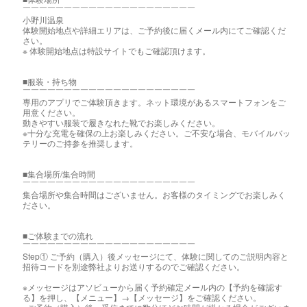
￣￣￣￣￣￣￣￣￣￣￣￣￣￣￣￣￣￣￣￣￣
小野川温泉
体験開始地点や詳細エリアは、ご予約後に届くメール内にてご確認くだ
さい。
※ 体験開始地点は特設サイトでもご確認頂けます。
■服装・持ち物
￣￣￣￣￣￣￣￣￣￣￣￣￣￣￣￣￣￣￣￣￣
専用のアプリでご体験頂きます。ネット環境があるスマートフォンをご
用意ください。
動きやすい服装で履きなれた靴でお楽しみください。
※十分な充電を確保の上お楽しみください。ご不安な場合、モバイルバッ
テリーのご持参を推奨します。
■集合場所/集合時間
￣￣￣￣￣￣￣￣￣￣￣￣￣￣￣￣￣￣￣￣￣
集合場所や集合時間はございません。お客様のタイミングでお楽しみく
ださい。
■ご体験までの流れ
￣￣￣￣￣￣￣￣￣￣￣￣￣￣￣￣￣￣￣￣￣
Step① ご予約（購入）後メッセージにて、体験に関してのご説明内容と
招待コードを別途弊社よりお送りするのでご確認ください。
※メッセージはアソビューから届く予約確定メール内の【予約を確認す
る】を押し、【メニュー】→【メッセージ】をご確認ください。