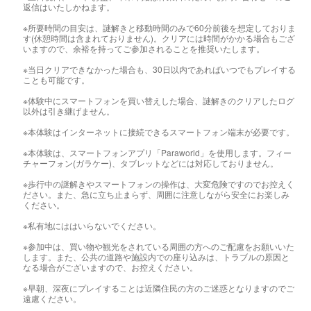
返信はいたしかねます。
※所要時間の目安は、謎解きと移動時間のみで60分前後を想定しておりま
す(休憩時間は含まれておりません)。クリアには時間がかかる場合もござ
いますので、余裕を持ってご参加されることを推奨いたします。
※当日クリアできなかった場合も、30日以内であればいつでもプレイする
ことも可能です。
※体験中にスマートフォンを買い替えした場合、謎解きのクリアしたログ
以外は引き継げません。
※本体験はインターネットに接続できるスマートフォン端末が必要です。
※本体験は、スマートフォンアプリ「Paraworld」を使用します。フィー
チャーフォン(ガラケー)、タブレットなどには対応しておりません。
※歩行中の謎解きやスマートフォンの操作は、大変危険ですのでお控えく
ださい。また、急に立ち止まらず、周囲に注意しながら安全にお楽しみ
ください。
※私有地にははいらないでください。
※参加中は、買い物や観光をされている周囲の方へのご配慮をお願いいた
します。また、公共の道路や施設内での座り込みは、トラブルの原因と
なる場合がございますので、お控えください。
※早朝、深夜にプレイすることは近隣住民の方のご迷惑となりますのでご
遠慮ください。