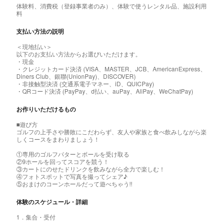
体験料、消費税（登録事業者のみ）、体験で使うレンタル品、施設利用
料
支払い方法の説明
＜現地払い＞
以下のお支払い方法からお選びいただけます。
・現金
・クレジットカード決済 (VISA、MASTER、JCB、AmericanExpress、
Diners Club、銀聯(UnionPay)、DISCOVER)
・非接触型決済 (交通系電子マネー、iD、QUICPay)
・QRコード決済 (PayPay、d払い、auPay、AliPay、WeChatPay)
お作りいただけるもの
■遊び方
ゴルフの上手さや勝敗にこだわらず、友人や家族と食べ飲みしながら楽
しくコースをまわりましょう！
①専用のゴルフパターとボールを受け取る
②9ホールを回ってスコアを競う！
③カートにのせたドリンクを飲みながら全力で楽しむ！
④フォトスポットで写真を撮ってシェア♪
⑤おまけのコーンホールだって遊べちゃう!!
体験のスケジュール・詳細
1．集合・受付