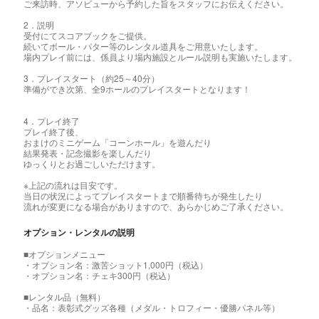
ご来訪時、アソビューから予約した旨をスタッフにお伝えください。
2．説明
受付にてスコアブックをご提供。
続いてボール・パター等のレンタル道具をご用意いたします。
場内プレイ前には、係員より場内施設とルール説明も実施いたします。
3．プレイスタート（約25～40分）
準備ができ次第、全9ホールのプレイスタートとなります！
4．プレイ終了
プレイ終了後、
おまけのミニゲーム「コーンホール」を遊んだり
結果発表・記念撮影を楽しんだり
ゆっくりとお過ごしいただけます。
※上記の流れは目安です。
当日の状況によってプレイスタートまで順番待ちが発生したり
流れが変更になる場合がありますので、あらかじめご了承ください。
オプション・レンタルの説明
■オプションメニュー
・オプション名：激苦ショット1,000円（税込）
・オプション名：チェキ300円（税込）
■レンタル品（無料）
・品名：表彰式グッズ各種（メダル・トロフィー・優勝パネル等）