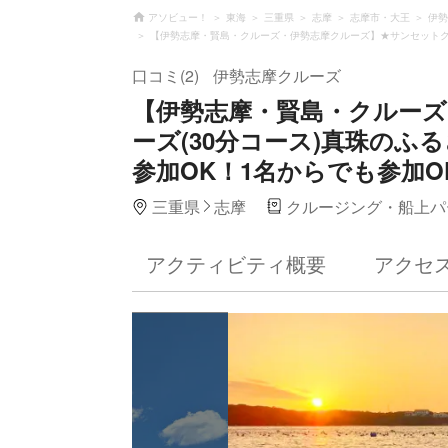
アソビュー！
東海
三重県
志摩
志摩市・大王
伊勢
【伊勢志摩・賢島・クルーズ・伊勢志摩クルーズ】★サンセットクル
口コミ(2)
伊勢志摩クルーズ
【伊勢志摩・賢島・クルー
ーズ(30分コース)真珠の
参加OK！1名からでも参加O
三重県
志摩
クルージング・船上パ
アクティビティ概要
アクセ