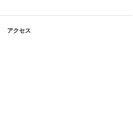
アクセス
テル賢島ハーバー
7-0502三重県志摩市阿児町神明754-24
見る
間の5分前までに受付をお願いいたします。
テル賢島ハーバー
／16:10／16:20／16:30／16:45／17:00／17:10／17:20／17:25／
／17:40／17:45／17:55／18:00／18:10／18:15