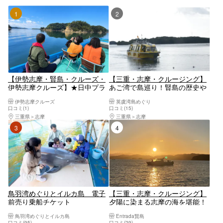
1位
2位
【伊勢志摩・賢島・クルーズ・
【三重・志摩・クルージング】
伊勢志摩クルーズ】★日中プラ
あご湾で島巡り！賢島の歴史や
ン(30分コース）小学生から参加
裏話などを交えた、船長の愉快
伊勢志摩クルーズ
英虞湾島めぐり
OK※ご予約は２名様から承って
な解説もお楽しみください。フ
口コミ(1)
口コミ(15)
おります。※貸し切りプランは
ァミリーにおすすめ！未就学児
三重県
志摩
三重県
志摩
お電話にてご予約承っておりま
無料！＜乗合船＞
3位
4位
す。
鳥羽湾めぐりとイルカ島 電子
【三重・志摩・クルージング】
前売り乗船チケット
夕陽に染まる志摩の海を堪能！
英虞湾サンセットクルーズ
鳥羽湾めぐりとイルカ島
Entrada賢島
口コミ(95)
口コミ(29)