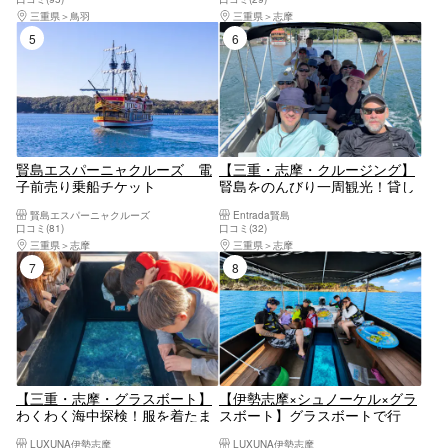
三重県
鳥羽
三重県
志摩
5位
6位
賢島エスパーニャクルーズ 電
【三重・志摩・クルージング】
子前売り乗船チケット
賢島をのんびり一周観光！貸し
切りクルージング体験
賢島エスパーニャクルーズ
Entrada賢島
口コミ(81)
口コミ(32)
三重県
志摩
三重県
志摩
7位
8位
【三重・志摩・グラスボート】
【伊勢志摩×シュノーケル×グラ
わくわく海中探検！服を着たま
スボート】グラスボートで行
まお魚ウォッチング♪伊勢志摩
く！感動シュノーケルツアー！
LUXUNA伊勢志摩
LUXUNA伊勢志摩