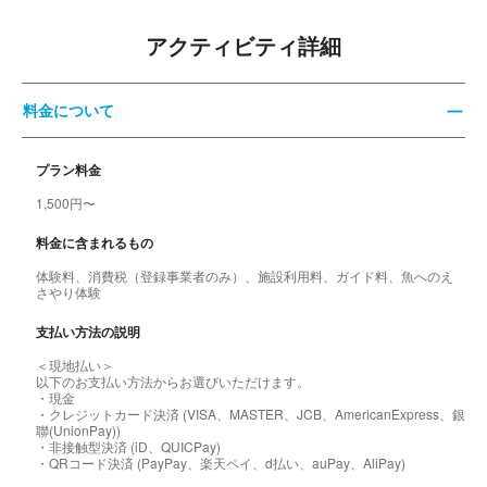
アクティビティ詳細
料金について
プラン料金
1,500円〜
料金に含まれるもの
体験料、消費税（登録事業者のみ）、施設利用料、ガイド料、魚へのえ
さやり体験
支払い方法の説明
＜現地払い＞
以下のお支払い方法からお選びいただけます。
・現金
・クレジットカード決済 (VISA、MASTER、JCB、AmericanExpress、銀
聯(UnionPay))
・非接触型決済 (iD、QUICPay)
・QRコード決済 (PayPay、楽天ペイ、d払い、auPay、AliPay)