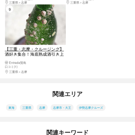
初！グラスボート
三重県
志摩
三重県
志摩
9位
【三重・志摩・クルージング】
酒好き集合！海底熟成酒引き上
げ体験～大人だけの英虞湾満喫
Entrada賢島
プラン～《地酒のお土産付き》
口コミ(1)
三重県
志摩
関連エリア
東海
三重県
志摩
志摩市・大王
伊勢志摩クルーズ
関連キーワード