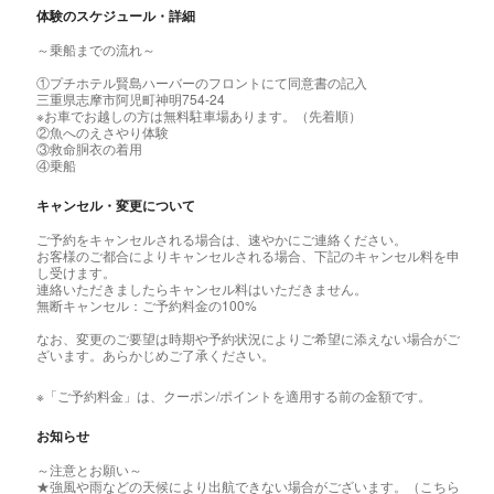
体験のスケジュール・詳細
～乗船までの流れ～
①プチホテル賢島ハーバーのフロントにて同意書の記入
三重県志摩市阿児町神明754‐24
※お車でお越しの方は無料駐車場あります。（先着順）
②魚へのえさやり体験
③救命胴衣の着用
④乗船
キャンセル・変更について
ご予約をキャンセルされる場合は、速やかにご連絡ください。
お客様のご都合によりキャンセルされる場合、下記のキャンセル料を申
し受けます。
連絡いただきましたらキャンセル料はいただきません。
無断キャンセル：ご予約料金の100%
なお、変更のご要望は時期や予約状況によりご希望に添えない場合がご
ざいます。あらかじめご了承ください。
※「ご予約料金」は、クーポン/ポイントを適用する前の金額です。
お知らせ
～注意とお願い～
★強風や雨などの天候により出航できない場合がございます。（こちら