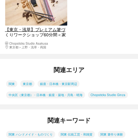
【東京・浅草】プレミアム箸づ
くりワークショップ60分間＜家
族・カップル・お一人様におす
Chopsticks Studio Asakusa
すめ＞：全種類の高級木材と刻
東京都
上野・浅草・両国
印を含む
関連エリア
関東
東京都
銀座・日本橋・東京駅周辺
中央区（東京都）・日本橋・銀座・築地・月島・晴海
Chopsticks Studio Ginza
関連キーワード
関東 ハンドメイド・ものづくり
関東 伝統工芸・和雑貨
関東 箸作り体験