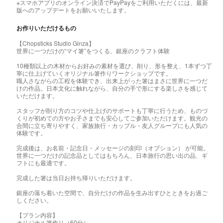
※スマホアプリのオンライン決済でPayPayをご利用いただくには、最新
版へのアップデートをお願いいたします。
お作りいただけるもの
【Chopsticks Studio Ginza】
世界に一つだけの“マイ箸”をつくる、銀座のクラフト体験
10種類以上の木材からお好みの素材を選び、削り、形を整え、1本ずつ丁
寧に仕上げていくオリジナル箸作りワークショップです。
職人さながらの工程を体験でき、出来上がった箸はまさに世界に一つだ
けの作品。日本文化に触れながら、自分の手で形にする楽しさを感じて
いただけます。
スタッフが削り方のコツや仕上げのサポートも丁寧に行うため、ものづ
くりが初めての方やお子さまでも安心してご参加いただけます。観光の
合間に立ち寄りやすく、家族旅行・カップル・友人グループにも人気の
体験です。
完成後は、お名前・記念日・メッセージの刻印（オプション） が可能。
世界に一つだけの記念品としてはもちろん、日本旅行の思い出の品、ギ
フトにも最適です。
完成した箸は当日お持ち帰りいただけます。
銀座の落ち着いた空間で、自分だけの作品を生み出すひとときをお過ご
しください。
【プラン内容】
オリジナル箸作り（60分）