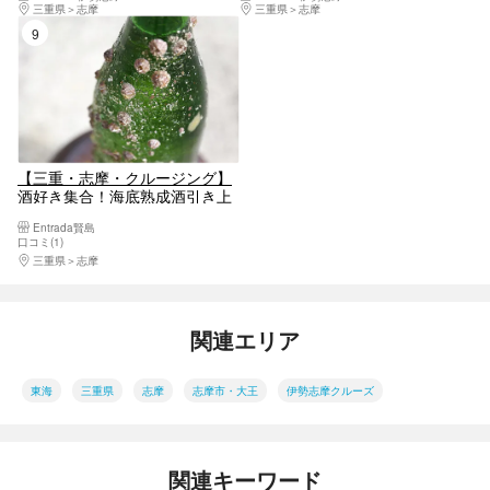
初！グラスボート
三重県
志摩
三重県
志摩
9位
【三重・志摩・クルージング】
酒好き集合！海底熟成酒引き上
げ体験～大人だけの英虞湾満喫
Entrada賢島
プラン～《地酒のお土産付き》
口コミ(1)
三重県
志摩
関連エリア
東海
三重県
志摩
志摩市・大王
伊勢志摩クルーズ
関連キーワード