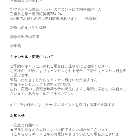
①プチホテル賢島ハーバーのフロントにて同意書の記入
三重県志摩市阿児町神明754‐24
※お車でお越しの方は無料駐車場あります。（先着順）
②魚へのえさやり体験
③救命胴衣の着用
④乗船
キャンセル・変更について
ご予約をキャンセルされる場合は、速やかにご連絡ください。
お客様のご都合によりキャンセルされる場合、下記のキャンセル料を申
し受けます。
連絡いただきましたらキャンセル料はいただきません。
無断キャンセル：ご予約料金の100%
なお、変更のご要望は時期や予約状況によりご希望に添えない場合がご
ざいます。あらかじめご了承ください。
※「ご予約料金」は、クーポン/ポイントを適用する前の金額です。
お知らせ
～注意とお願い～
★強風や雨などの天候により出航できない場合がございます。
（こちらからキャンセルのお電話をさせていただく場合がございま