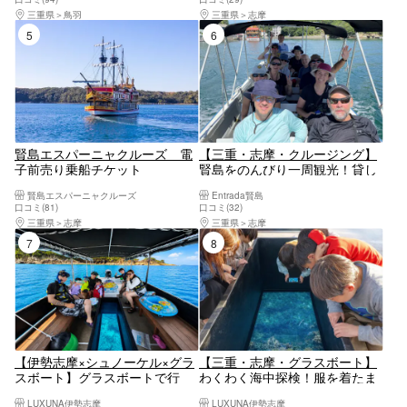
三重県
鳥羽
三重県
志摩
5位
6位
賢島エスパーニャクルーズ 電
【三重・志摩・クルージング】
子前売り乗船チケット
賢島をのんびり一周観光！貸し
切りクルージング体験
賢島エスパーニャクルーズ
Entrada賢島
口コミ(81)
口コミ(32)
三重県
志摩
三重県
志摩
7位
8位
【伊勢志摩×シュノーケル×グラ
【三重・志摩・グラスボート】
スボート】グラスボートで行
わくわく海中探検！服を着たま
く！感動シュノーケルツアー！
まお魚ウォッチング♪伊勢志摩
LUXUNA伊勢志摩
LUXUNA伊勢志摩