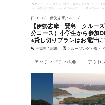
アソビュー！
東海
三重県
志摩
志摩市・大王
伊勢
【伊勢志摩・賢島・クルーズ・伊勢志摩クルーズ】★日中プラン(
口コミ(2)
伊勢志摩クルーズ
【伊勢志摩・賢島・クルーズ
分コース）小学生から参加O
※貸し切りプランはお電話に
三重県
志摩
クルージング・船上パ
アクティビティ概要
アクセ