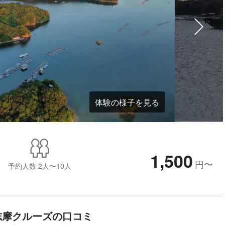
体験の様子を見る
1,500
円
〜
予約人数
2人〜10人
志摩クルーズの口コミ