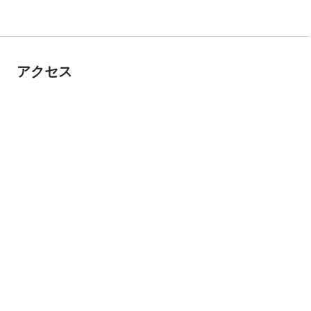
アクセス
テル賢島ハーバー
7-0502三重県志摩市阿児町神明754-24
見る
間の5分前までに受付をお願いいたします。
テル賢島ハーバー
／10:00／11:00／13:00／14:00／15:00