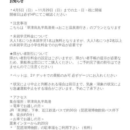
お知らせ
＊4月5日（日）～11月29日（日）までの土・日・祝に開催
開催日は必ずHPにてご確認ください
＊注意事項
こちらは「草津烏丸半島港発→おごと温泉港行き」のプランとなります
＊未就学児料金について
大人1名につき未就学児1名は無料となりますが、大人1名につき2名以上
の未就学児は小学生料金でのお申込が必要です
★障がい者割引について
障がい者割引料金の設定はございますが、障がい者手帳の提示が必要な
ため、乗船券は窓口にてご購入ください。（ご予約完了後の割引はでき
ませんのでご注意ください）
＊ペットは、2Ｆデッキでの乗船のみ可 必ずゲージにお入れください
＊状況により中止と判断される場合は前日まで。気象・湖象の状況によ
り急遽運航中止をする場合がございます。予めご了承下さい
＊アクセス
集合場所：草津烏丸半島港
＜電車でお越しの方＞
JR「草津駅」下車、近江鉄道バスで約30分（琵琶湖博物館前バス停下
車、徒歩約5分）
＜お車でお越しの方＞
栗東インターから約20分
＊「琵琶湖博物館」の駐車場をご利用下さい （有料）