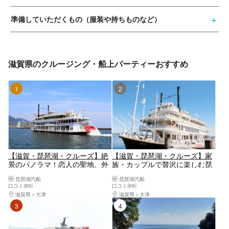
準備していただくもの（服装や持ちものなど）
滋賀県のクルージング・船上パーティーおすすめ
1位
2位
【滋賀・琵琶湖・クルーズ】絶
【滋賀・琵琶湖・クルーズ】家
景のパノラマ！恋人の聖地、外
族・カップルで贅沢に楽しむ琵
輪船ミシガンに乗って琵琶湖を
琶湖クルージング♪外輪船ミシ
琵琶湖汽船
琵琶湖汽船
満喫しよう！（60分・大津港発
ガンでゆったり琵琶湖を楽しも
口コミ(89)
口コミ(69)
着）
う！（90分・大津港発着）
滋賀県
大津
滋賀県
大津
3位
4位