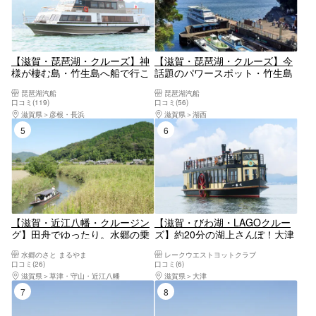
【滋賀・琵琶湖・クルーズ】神
【滋賀・琵琶湖・クルーズ】今
様が棲む島・竹生島へ船で行こ
話題のパワースポット・竹生島
う！（長浜港発着）
に船で行こう！（今津港発着）
琵琶湖汽船
琵琶湖汽船
口コミ(119)
口コミ(56)
滋賀県
彦根・長浜
滋賀県
湖西
5位
6位
【滋賀・近江八幡・クルージン
【滋賀・びわ湖・LAGOクルー
グ】田舟でゆったり。水郷の乗
ズ】約20分の湖上さんぽ！大津
合い定期船（60分）
港発→におの浜観光桟橋行き
水郷のさと まるやま
レークウエストヨットクラブ
口コミ(26)
口コミ(6)
滋賀県
草津・守山・近江八幡
滋賀県
大津
7位
8位