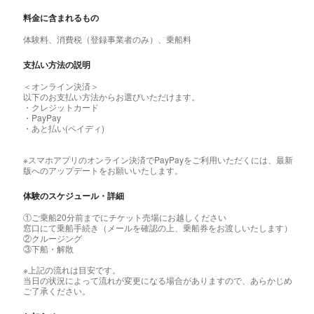
料金に含まれるもの
体験料、消費税（登録事業者のみ）、乗船料
支払い方法の説明
＜オンライン決済＞
以下のお支払い方法からお選びいただけます。
・クレジットカード
・PayPay
・あと払い(ペイディ)
※スマホアプリのオンライン決済でPayPayをご利用いただくには、最新
版へのアップデートをお願いいたします。
体験のスケジュール・詳細
①ご乗船20分前までにチケット売場にお越しください
窓口にて乗船手続き（メールを確認の上、乗船券をお渡しいたします）
②クルージング
③下船・解散
※上記の流れは目安です。
当日の状況によって流れが変更になる場合がありますので、あらかじめ
ご了承ください。