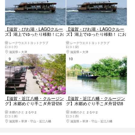
【滋賀・びわ湖・LAGOクルー
【滋賀・びわ湖・LAGOクルー
ズ】湖上でゆったり移動！にお
ズ】湖上でゆったり移動！ にお
の浜観光桟橋（LAGO大津）発
の浜観光桟橋（LAGO大津）発
レークウエストヨットクラブ
レークウエストヨットクラブ
→草津烏丸半島港（琵琶湖博物
→おごと温泉港行き
口コミ(1)
口コミ(2)
館）行き
滋賀県
大津
滋賀県
大津
9位
10位
【滋賀・近江八幡・クルージン
【滋賀・近江八幡・クルージン
グ】水郷めぐり手こぎ舟貸切6
グ】水郷めぐり手こぎ舟貸切8
人乗り
人乗り
水郷のさと まるやま
水郷のさと まるやま
口コミ(6)
口コミ(5)
滋賀県
草津・守山・近江八幡
滋賀県
草津・守山・近江八幡