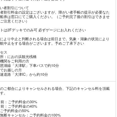
い者割引について
者割引料金の設定はございますが、障がい者手帳の提示が必要なた
船券は窓口にてご購入ください。（ご予約完了後の割引はできませ
ご注意ください）
トは2Fデッキでのみ可 必ずゲージにお入れください
により中止と判断される場合は前日まで。気象・湖象の状況により
航中止をする場合がございます。予めご了承下さい
セス
所：におの浜観光桟橋
機関をご利用の方
琶湖線「大津駅」下車バスで約10分
でお越しの方
速道路「大津IC」から約10分
のご都合によりキャンセルされる場合、下記のキャンセル料を頂戴
す。
日前：ご予約料金の30%
日前：ご予約料金の40%
ご予約料金の50%
無断キャンセル：ご予約料金の100%