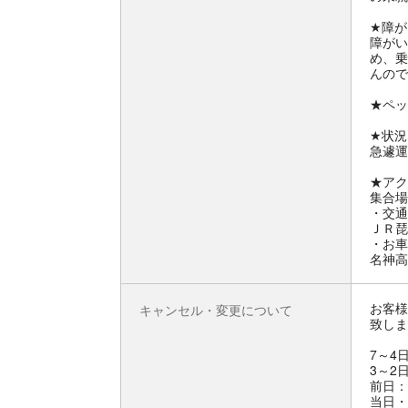
★障が
障がい
め、乗
んので
★ペッ
★状況
急遽運
★アク
集合場
・交通
ＪＲ琵
・お車
名神高
お客様
キャンセル・変更について
致しま
7～4
3～2
前日：
当日・