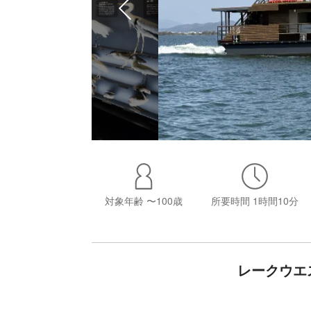
対象年齢
〜100歳
所要時間
1時間10分
レークウエ