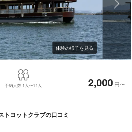
体験の様子を見る
2,000
円
〜
予約人数
1人〜14人
ストヨットクラブの口コミ