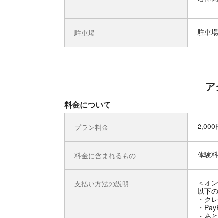
駐車場
駐車場
ア
料金について
2,00
プラン料金
体験料
料金に含まれるもの
＜オン
支払い方法の説明
以下の
・クレ
・Pay
・あと