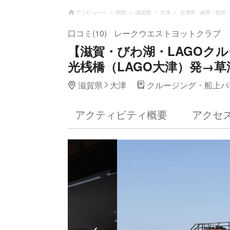
アソビュー！
関西
滋賀県
大津
大津市・雄琴・堅田
口コミ(10)
レークウエストヨットクラブ
【滋賀・びわ湖・LAGOク
光桟橋（LAGO大津）発→
滋賀県
大津
クルージング・船上パ
アクティビティ概要
アクセ