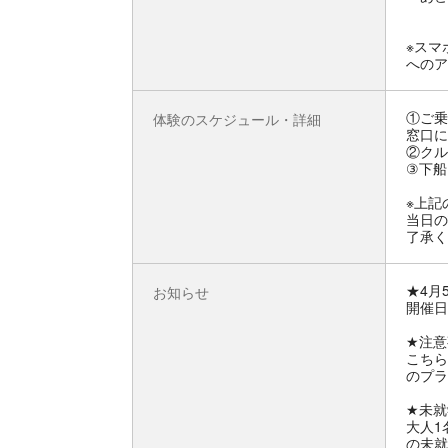
※スマ
へのア
①ご乗
体験のスケジュール・詳細
窓口に
②クル
③下船
※上記
当日の
了承く
★4月
お知らせ
開催日
★注意
こちら
のプラ
★未就
大人1
の未就