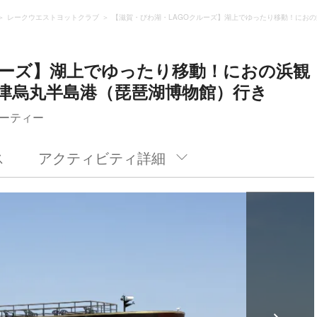
レークウエストヨットクラブ
【滋賀・びわ湖・LAGOクルーズ】湖上でゆったり移動！におの
ルーズ】湖上でゆったり移動！におの浜観
草津烏丸半島港（琵琶湖博物館）行き
ーティー
ス
アクティビティ詳細