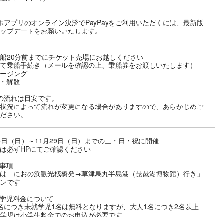
ホアプリのオンライン決済でPayPayをご利用いただくには、最新版
ップデートをお願いいたします。
船20分前までにチケット売場にお越しください
て乗船手続き（メールを確認の上、乗船券をお渡しいたします）
ージング
・解散
の流れは目安です。
状況によって流れが変更になる場合がありますので、あらかじめご
ださい。
5日（日）～11月29日（日）までの土・日・祝に開催
は必ずHPにてご確認ください
事項
は「におの浜観光桟橋発→草津烏丸半島港（琵琶湖博物館）行き」
ンです
学児料金について
名につき未就学児1名は無料となりますが、大人1名につき2名以上
学児は小学生料金でのお申込が必要です