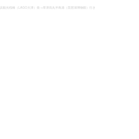
浜観光桟橋（LAGO大津）発→草津烏丸半島港（琵琶湖博物館）行き