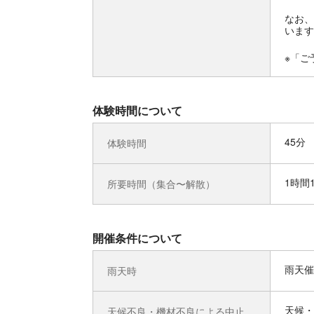
なお、
います
※「ご
体験時間について
45分
体験時間
1時間
所要時間（集合〜解散）
開催条件について
雨天催
雨天時
天候・
天候不良・機材不良による中止