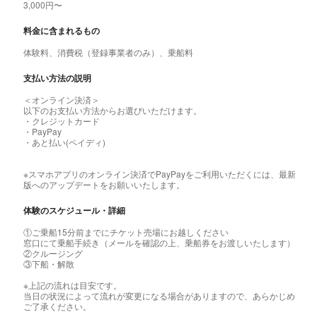
3,000円〜
料金に含まれるもの
体験料、消費税（登録事業者のみ）、乗船料
支払い方法の説明
＜オンライン決済＞
以下のお支払い方法からお選びいただけます。
・クレジットカード
・PayPay
・あと払い(ペイディ)
※スマホアプリのオンライン決済でPayPayをご利用いただくには、最新
版へのアップデートをお願いいたします。
体験のスケジュール・詳細
①ご乗船15分前までにチケット売場にお越しください
窓口にて乗船手続き（メールを確認の上、乗船券をお渡しいたします）
②クルージング
③下船・解散
※上記の流れは目安です。
当日の状況によって流れが変更になる場合がありますので、あらかじめ
ご了承ください。