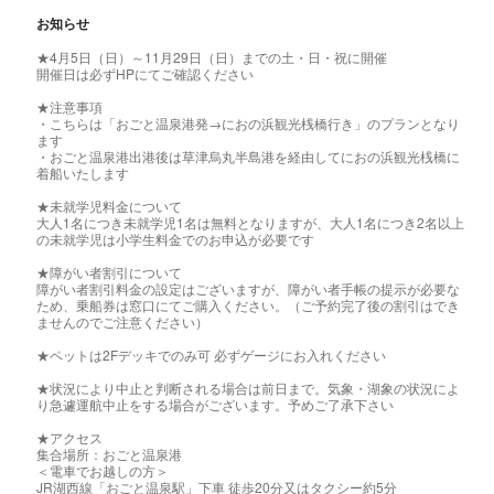
お知らせ
★4月5日（日）～11月29日（日）までの土・日・祝に開催
開催日は必ずHPにてご確認ください
★注意事項
・こちらは「おごと温泉港発→におの浜観光桟橋行き」のプランとなり
ます
・おごと温泉港出港後は草津烏丸半島港を経由してにおの浜観光桟橋に
着船いたします
★未就学児料金について
大人1名につき未就学児1名は無料となりますが、大人1名につき2名以上
の未就学児は小学生料金でのお申込が必要です
★障がい者割引について
障がい者割引料金の設定はございますが、障がい者手帳の提示が必要な
ため、乗船券は窓口にてご購入ください。（ご予約完了後の割引はでき
ませんのでご注意ください）
★ペットは2Fデッキでのみ可 必ずゲージにお入れください
★状況により中止と判断される場合は前日まで。気象・湖象の状況によ
り急遽運航中止をする場合がございます。予めご了承下さい
★アクセス
集合場所：おごと温泉港
＜電車でお越しの方＞
JR湖西線「おごと温泉駅」下車 徒歩20分又はタクシー約5分