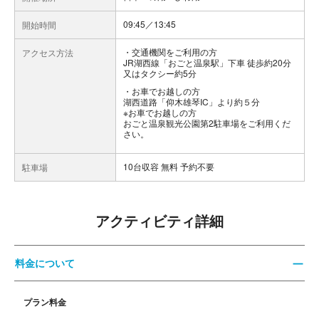
09:45／13:45
開始時間
交通機関をご利用の方
アクセス方法
JR湖西線「おごと温泉駅」下車 徒歩約20分
又はタクシー約5分
お車でお越しの方
湖西道路「仰木雄琴IC」より約５分
※お車でお越しの方
おごと温泉観光公園第2駐車場をご利用くだ
さい。
10台収容 無料 予約不要
駐車場
アクティビティ詳細
料金について
プラン料金