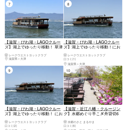
7位
8位
【滋賀・びわ湖・LAGOクルー
【滋賀・びわ湖・LAGOクルー
ズ】湖上でゆったり移動！ 草津
ズ】湖上でゆったり移動！にお
烏丸半島港（琵琶湖博物館）発
の浜観光桟橋（LAGO大津）発
レークウエストヨットクラブ
レークウエストヨットクラブ
→おごと温泉港行き
→草津烏丸半島港（琵琶湖博物
滋賀県
大津
口コミ(1)
館）行き
滋賀県
大津
9位
10位
【滋賀・びわ湖・LAGOクルー
【滋賀・近江八幡・クルージン
ズ】湖上でゆったり移動！ にお
グ】水郷めぐり手こぎ舟貸切6
の浜観光桟橋（LAGO大津）発
人乗り
レークウエストヨットクラブ
水郷のさと まるやま
→おごと温泉港行き
口コミ(2)
口コミ(6)