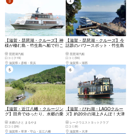
3位
4位
【滋賀・琵琶湖・クルーズ】神
【滋賀・琵琶湖・クルーズ】今
様が棲む島・竹生島へ船で行こ
話題のパワースポット・竹生島
う！（長浜港発着）
に船で行こう！（今津港発着）
琵琶湖汽船
琵琶湖汽船
口コミ(119)
口コミ(56)
滋賀県
彦根・長浜
滋賀県
湖西
5位
6位
【滋賀・近江八幡・クルージン
【滋賀・びわ湖・LAGOクルー
グ】田舟でゆったり。水郷の乗
ズ】約20分の湖上さんぽ！大津
合い定期船（60分）
港発→におの浜観光桟橋行き
水郷のさと まるやま
レークウエストヨットクラブ
口コミ(26)
口コミ(6)
滋賀県
草津・守山・近江八幡
滋賀県
大津