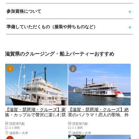
参加資格について
準備していただくもの（服装や持ちものなど）
滋賀県のクルージング・船上パーティーおすすめ
1位
2位
【滋賀・琵琶湖・クルーズ】家
【滋賀・琵琶湖・クルーズ】絶
族・カップルで贅沢に楽しむ琵
景のパノラマ！恋人の聖地、外
琶湖クルージング♪外輪船ミシ
輪船ミシガンに乗って琵琶湖を
琵琶湖汽船
琵琶湖汽船
ガンでゆったり琵琶湖を楽しも
満喫しよう！（60分・大津港発
口コミ(69)
口コミ(89)
う！（90分・大津港発着）
着）
滋賀県
大津
滋賀県
大津