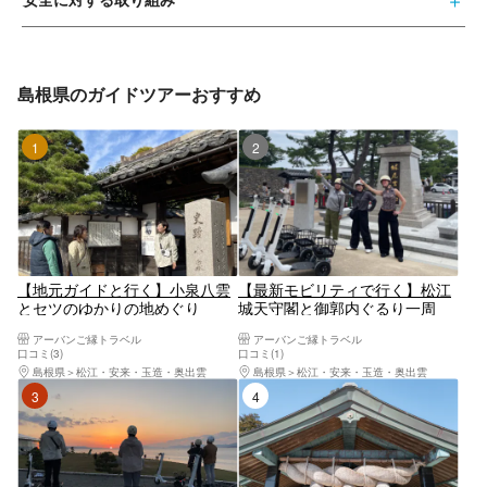
島根県のガイドツアーおすすめ
1位
2位
【地元ガイドと行く】小泉八雲
【最新モビリティで行く】松江
とセツのゆかりの地めぐり
城天守閣と御郭内ぐるり一周
アーバンご縁トラベル
アーバンご縁トラベル
口コミ(3)
口コミ(1)
島根県
松江・安来・玉造・奥出雲
島根県
松江・安来・玉造・奥出雲
3位
4位