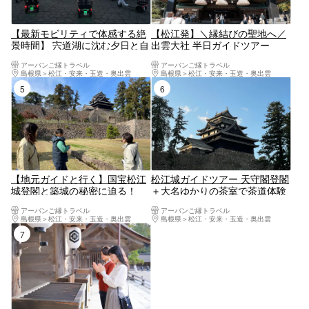
【最新モビリティで体感する絶
【松江発】＼縁結びの聖地へ／
景時間】 宍道湖に沈む夕日と自
出雲大社 半日ガイドツアー
然をストリーモで楽しむ ※雨天
アーバンご縁トラベル
アーバンご縁トラベル
中止
島根県
松江・安来・玉造・奥出雲
島根県
松江・安来・玉造・奥出雲
5位
6位
【地元ガイドと行く】国宝松江
松江城ガイドツアー 天守閣登閣
城登閣と築城の秘密に迫る！
＋大名ゆかりの茶室で茶道体験
付き お茶が大好きな松江のお殿
アーバンご縁トラベル
アーバンご縁トラベル
様 松平不昧公が愛した街めぐり
島根県
松江・安来・玉造・奥出雲
島根県
松江・安来・玉造・奥出雲
7位