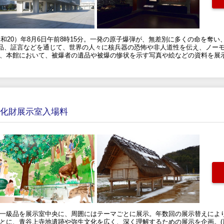
（昭和20）年8月6日午前8時15分。一発の原子爆弾が、無差別に多くの命を奪
品、証言などを通じて、世界の人々に核兵器の恐怖や非人道性を伝え、ノーモ
は、本館において、被爆者の遺品や被爆の惨状を示す写真や絵などの資料を展
文化財展示室入場料
る一級品を展示室中央に、周囲にはテーマごとに展示。年数回の展示替えによ
もとに、青谷上寺地遺跡や弥生文化を広く、深く理解するための展示を企画。