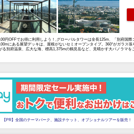
00円OFFでお得に利用しよう！,グローバルタワーは全長125m、「別府国
00mにある展望デッキは、屋根がないセミオープンタイプ。360°がガラス
る別府温泉、広大な海、標高1,375mの鶴見岳など、見晴かす大パノラマを
【PR】全国のテーマパーク、施設チケット、オプショナルツアーを販売！