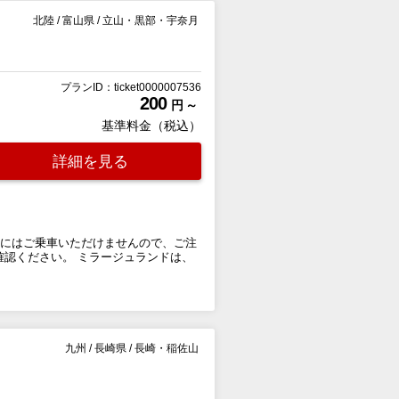
北陸
/
富山県
/
立山・黒部・宇奈月
プランID：ticket0000007536
200
円 ～
基準料金（税込）
詳細を見る
ンにはご乗車いただけませんので、ご注
** よりご確認ください。 ミラージュランドは、
九州
/
長崎県
/
長崎・稲佐山