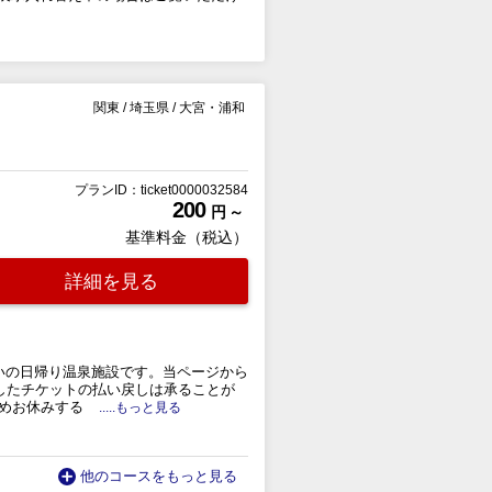
関東
/
埼玉県
/
大宮・浦和
プランID：ticket0000032584
200
円 ～
基準料金（税込）
詳細を見る
まいの日帰り温泉施設です。当ページから
したチケットの払い戻しは承ることが
めお休みする
.....もっと見る
他のコースをもっと見る