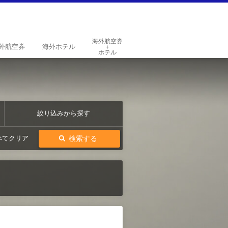
海外航空券
外
航空券
海外
ホテル
＋
ホテル
絞り込みから探す
検索する
べてクリア