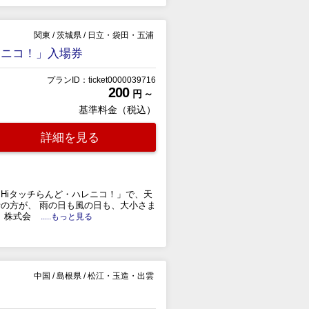
関東
/
茨城県
/
日立・袋田・五浦
レニコ！」入場券
プランID：ticket0000039716
200
円 ～
基準料金（税込）
詳細を見る
Hiタッチらんど・ハレニコ！」で、天
者の方が、 雨の日も風の日も、大小さま
、株式会
.....もっと見る
中国
/
島根県
/
松江・玉造・出雲