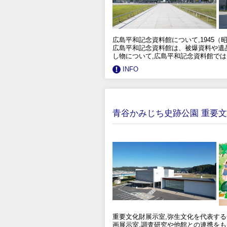
広島平和記念資料館について,1945
広島平和記念資料館は、被爆資料や遺
し物について,広島平和記念資料館で
INFO
青谷かみじち史跡公園 重要
重要文化財展示室,弥生文化を代表す
画展示室,調査研究や他館との連携を