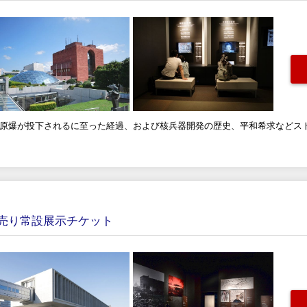
、原爆が投下されるに至った経過、および核兵器開発の歴史、平和希求などス
売り常設展示チケット