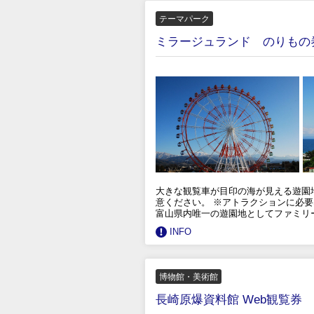
テーマパーク
ミラージュランド のりもの
大きな観覧車が目印の海が見える遊園
意ください。 ※アトラクションに必要な枚数は *
富山県内唯一の遊園地としてファミリ
INFO
博物館・美術館
長崎原爆資料館 Web観覧券