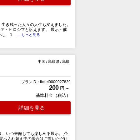
い、生き残った人々の人生も変えました。
ア・ヒロシマと訴えます。,展示・催
示し、1
.....もっと見る
中国
/
鳥取県
/
鳥取
プランID：ticket0000027829
200
円 ～
基準料金（税込）
詳細を見る
り、いつ来館しても楽しめる展示。,企
(展示入れ替え中の場合はご覧いただけ