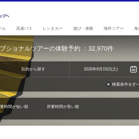
テル
高速
バス
レンタ
カー
遊び・
体験
海外
ツアー
海
プショナルツアーの体験予約
：32,970件
目的から探す
2026年8月15日(土)
検索条件をす
要時間が短い順
所要時間が長い順