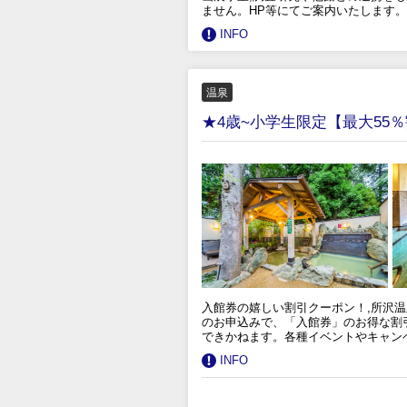
ません。HP等にてご案内いたします。
INFO
温泉
★4歳~小学生限定【最大55
入館券の嬉しい割引クーポン！,所沢温
のお申込みで、「入館券」のお得な割
できかねます。各種イベントやキャン
INFO