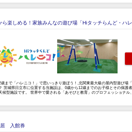
歳から楽しめる！家族みんなの遊び場「Hiタッチらんど・ハ
2歳まで「ハレニコ！」で思いっきり遊ぼう！,北関東最大級の屋内型遊び場「
 茨城県日立市に位置する当施設は、0歳から12歳までのお子様とその保護
天候型施設です。 世界中で愛される「あそびと教育」のプロフェッショナル
旧居 入館券