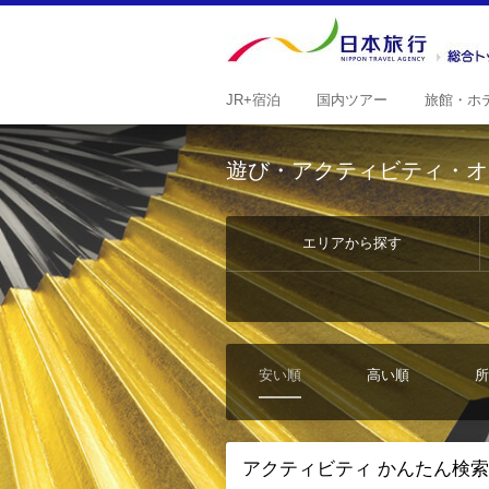
JR+
宿泊
国内
ツアー
旅館・
ホ
遊び・アクティビティ・オ
エリアから探す
安い順
高い順
所
アクティビティ かんたん検索