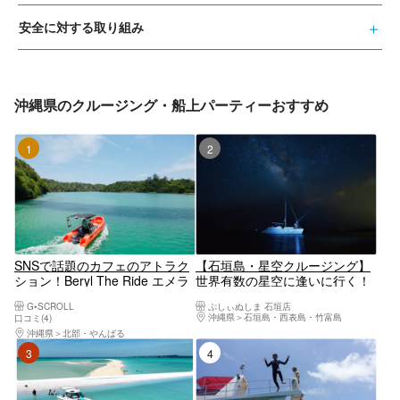
安全に対する取り組み
沖縄県のクルージング・船上パーティーおすすめ
1位
2位
SNSで話題のカフェのアトラク
【石垣島・星空クルージング】
ション！Beryl The Ride エメラ
世界有数の星空に逢いに行く！
ルドの絶景、ワルミ海峡を満喫
三線を聴きながら海から見上げ
G•SCROLL
ぷしぃぬしま 石垣店
しよう！！ 【沖縄・古宇利島・
る満天の星空＜星空ガイド・三
沖縄県
石垣島・西表島・竹富島
口コミ(4)
羽地内海・クルージング】
線生ライブ付／1ドリンク付／
沖縄県
北部・やんばる
市街地送迎無料＞
3位
4位