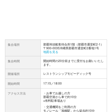
那覇埠頭船客待合所1階（那覇市通堂町2-1）
集合場所
〒900-0035沖縄県那覇市通堂町2番地1号
地図を見る
開始時間の20分前までに受付をお願いいたし
集合時間
ます。
レストランシップモビーディック号
開催場所
17:15／18:00
開始時間
お車でお越しの方
アクセス方法
那覇空港から車で約10分
※有料駐車場あり
交通機関をご利用の方
モノレール「旭橋駅」から徒歩約10分