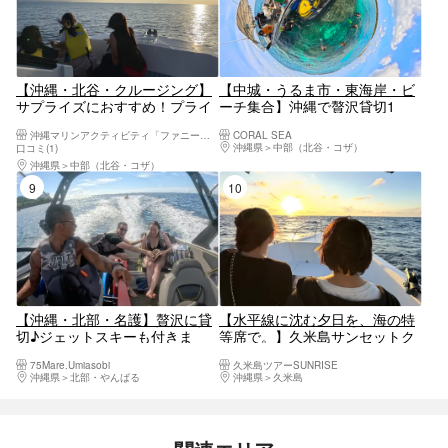
【沖縄・北谷・クルージング】
【中城・うるま市・東海岸・ビ
サプライズにおすすめ！プライ
ーチ集合】沖縄で贅沢貸切1
ベートサンセットクルーズ
日！ボートチャーターでアイラ
沖縄マリンアクティビティ「ファニーパル」
CORAL SEA
ンドホッピング満喫プラン♪新
沖縄県
中部（北谷・コザ）
口コミ(1)
規OPEN記念実地中！
沖縄県
中部（北谷・コザ）
9位
10位
【沖縄・北部・名護】贅沢に貸
【水平線に沈む夕日を、海の特
切♪ジェットスキーも付きま
等席で。】久米島サンセットク
す！
ルージング
75Mare.Umiasobi
久米島ツアーSUNRISE
沖縄県
北部・やんばる
沖縄県
久米島