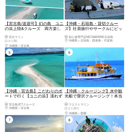
【宮古島/送迎可】幻の島 ユニ
【沖縄・石垣島・貸切クルー
の浜上陸&クルーズ 両方楽し
ズ】社員旅行やサークルにピッ
めるツアー1.5h 上級ボートで優
タリ！豪華なクルーザーをチャ
宮古マリン
初心者専門店NEOMARINE石垣島
雅にリゾート気分◎個トイレ、
ーターして石垣島の海を満喫し
沖縄県
石垣島・西表島・竹富島
口コミ(5)
冷房完備！お子様割有り 送迎
よう！
沖縄県
宮古島
車までも豪華！
5位
6位
【沖縄・宮古島】こだわりのボ
【沖縄・クルージング】水中観
ートで行く【ユニの浜】濡れず
光船で贅沢クルージング！本当
に上陸可能！マリーナ発着で伊
に海の中にいるみたい！
宮古島JETクルーズ
ウエストマリン
良部大橋をくぐるプチクルージ
沖縄県
宮古島
口コミ(31)
ング【ドローン撮影無料】
沖縄県
那覇
7位
8位