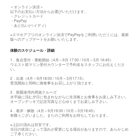
＜オンライン決済＞
以下のお支払い方法からお選びいただけます。
・クレジットカード
・PayPay
・あと払い(ペイディ)
※スマホアプリのオンライン決済でPayPayをご利用いただくには、最新
版へのアップデートをお願いいたします。
体験のスケジュール・詳細
1．集合受付・乗船開始（4月～9月 17:30 / 10月～3月 16:45）
ウエスト前マリン受付カウンターで予約名をスタッフにお伝えくださ
い。
2．出港（4月～9月18:00 / 10月～3月17:15）
受洗開始と同時に御食事をお召し上がり頂けます。
3．那覇港湾内周遊クルーズ
水平線に沈む夕日に包まれながらに生演奏とお食事をお楽しみ下さい。
オープンデッキで記念写真など心ゆくまでお楽しみ下さい。
4．着岸・解散（4月～9月19:30 / 10月～3月18:45）
有難うございました。またのご利用をお待ちしております。
※上記の流れは目安です。
当日の状況によって流れが変更になる場合がありますので、あらかじめ
ご了承ください。